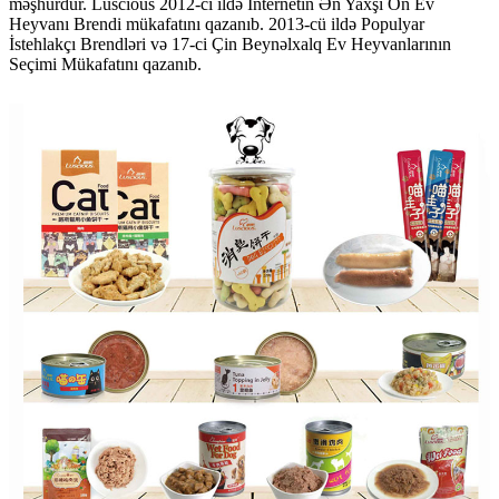
məşhurdur. Luscious 2012-ci ildə İnternetin Ən Yaxşı On Ev
Heyvanı Brendi mükafatını qazanıb. 2013-cü ildə Populyar
İstehlakçı Brendləri və 17-ci Çin Beynəlxalq Ev Heyvanlarının
Seçimi Mükafatını qazanıb.