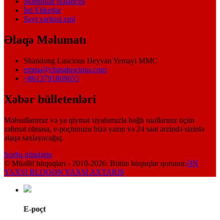
Məhsullar Bələdçisi
İsti Etiketlər
Sayt xəritəsi.xml
Əlaqə Məlumatı
Shandong Luscious Heyvan Yeməyi MMC
emma@chinaluscious.com
+8613791869655
Xəbər bülletenləri
Məhsullarımız və ya qiymət siyahımızla bağlı suallarınız üçün
zəhmət olmasa, e-poçtunuzu bizə yazın və 24 saat ərzində sizinlə
əlaqə saxlayacağıq.
Sorğu göndərin
© Müəllif hüquqları - 2010-2026: Bütün hüquqlar qorunur.
ƏN
YAXŞI BLOQ
ƏN YAXŞI AXTARIŞ
E-poçt