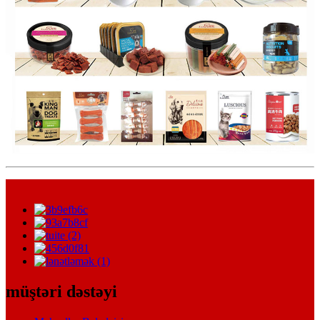
müştəri dəstəyi