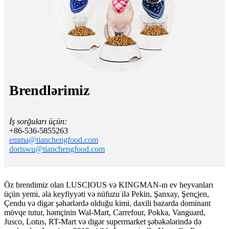
Brendlərimiz
İş sorğuları üçün:
+86-536-5855263
emma@tianchengfood.com
doriswu@tianchengfood.com
Öz brendimiz olan LUSCIOUS və KINGMAN-ın ev heyvanları
üçün yemi, əla keyfiyyəti və nüfuzu ilə Pekin, Şanxay, Şençjen,
Çendu və digər şəhərlərdə olduğu kimi, daxili bazarda dominant
mövqe tutur, həmçinin Wal-Mart, Carrefour, Pokka, Vanguard,
Jusco, Lotus, RT-Mart və digər supermarket şəbəkələrində də