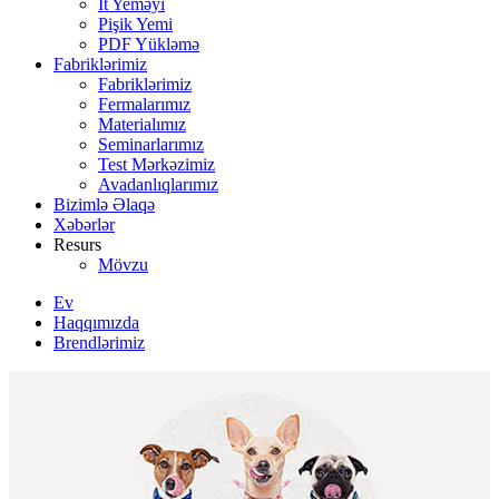
İt Yeməyi
Pişik Yemi
PDF Yükləmə
Fabriklərimiz
Fabriklərimiz
Fermalarımız
Materialımız
Seminarlarımız
Test Mərkəzimiz
Avadanlıqlarımız
Bizimlə Əlaqə
Xəbərlər
Resurs
Mövzu
Ev
Haqqımızda
Brendlərimiz