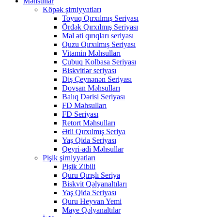
Məhsullar
Köpək şirniyyatları
Toyuq Qırxılmış Seriyası
Ördək Qırxılmış Seriyası
Mal əti qırıqları seriyası
Quzu Qırxılmış Seriyası
Vitamin Məhsulları
Çubuq Kolbasa Seriyası
Biskvitlər seriyası
Diş Çeynənən Seriyası
Dovşan Məhsulları
Balıq Dərisi Seriyası
FD Məhsulları
FD Seriyası
Retort Məhsulları
Ətli Qırxılmış Seriya
Yaş Qida Seriyası
Qeyri-adi Məhsullar
Pişik şirniyyatları
Pişik Zibili
Quru Qırışlı Seriya
Biskvit Qəlyanaltıları
Yaş Qida Seriyası
Quru Heyvan Yemi
Maye Qəlyanaltılar