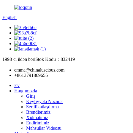
English
1998-ci ildən bəri
Stok Kodu：832419
emma@chinaluscious.com
+8613791869655
Ev
Haqqımızda
Giriş
Keyfiyyətə Nəzarət
Sertifikatlaşdırma
Brendlərimiz
Xidmətimiz
Endirimimiz
Məhsullar Videosu