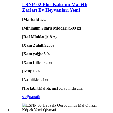
LSNP-02 Plus Kalsium Mal Əti
Zarları Ev Heyvanları Yemi
[Marka]:
Ləzzətli
[Minimum Sifariş Miqdarı]:
500 kq
[Raf Müddəti]:
18 Ay
[Xam Zülal]:
≥23%
[Xam yağ]:
≥5 %
[Xam Lif]:
≤0.2 %
[Kül]:
≤5%
[Nəmlik]:
≤21%
[Tərkibi]:
Mal əti, mal əti və məhsullar
sorğu
ətraflı