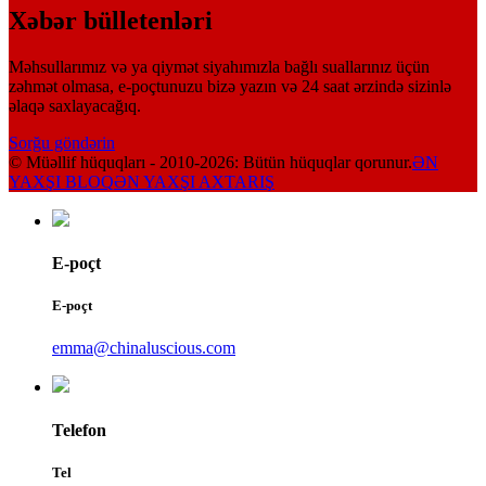
Xəbər bülletenləri
Məhsullarımız və ya qiymət siyahımızla bağlı suallarınız üçün
zəhmət olmasa, e-poçtunuzu bizə yazın və 24 saat ərzində sizinlə
əlaqə saxlayacağıq.
Sorğu göndərin
© Müəllif hüquqları - 2010-2026: Bütün hüquqlar qorunur.
ƏN
YAXŞI BLOQ
ƏN YAXŞI AXTARIŞ
E-poçt
E-poçt
emma@chinaluscious.com
Telefon
Tel