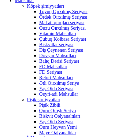
Məhsullar
Köpək şirniyyatları
Toyuq Qırxılmış Seriyası
Ördək Qırxılmış Seriyası
Mal əti qırıqları seriyası
Quzu Qırxılmış Seriyası
Vitamin Məhsulları
Çubuq Kolbasa Seriyası
Biskvitlər seriyası
Diş Çeynənən Seriyası
Dovşan Məhsulları
Balıq Dərisi Seriyası
FD Məhsulları
FD Seriyası
Retort Məhsulları
Ətli Qırxılmış Seriya
Yaş Qida Seriyası
Qeyri-adi Məhsullar
Pişik şirniyyatları
Pişik Zibili
Quru Qırışlı Seriya
Biskvit Qəlyanaltıları
Yaş Qida Seriyası
Quru Heyvan Yemi
Maye Qəlyanaltılar