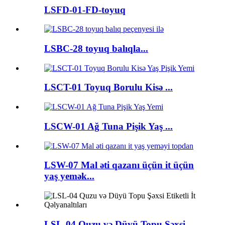
LSFD-01-FD-toyuq
LSBC-28 toyuq balıqla...
LSCT-01 Toyuq Borulu Kisə ...
LSCW-01 Ağ Tuna Pişik Yaş ...
LSW-07 Mal əti qazanı üçün it üçün
yaş yemək...
LSL-04 Quzu və Düyü Topu Şəxsi