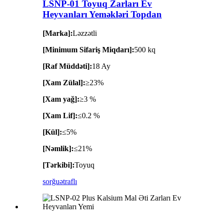
LSNP-01 Toyuq Zarları Ev
Heyvanları Yeməkləri Topdan
[Marka]:
Ləzzətli
[Minimum Sifariş Miqdarı]:
500 kq
[Raf Müddəti]:
18 Ay
[Xam Zülal]:
≥23%
[Xam yağ]:
≥3 %
[Xam Lif]:
≤0.2 %
[Kül]:
≤5%
[Nəmlik]:
≤21%
[Tərkibi]:
Toyuq
sorğu
ətraflı