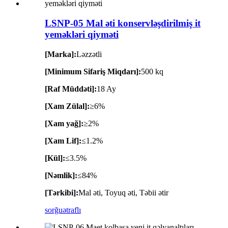
LSNP-05 Mal əti konservləşdirilmiş it
yeməkləri qiyməti
[Marka]:
Ləzzətli
[Minimum Sifariş Miqdarı]:
500 kq
[Raf Müddəti]:
18 Ay
[Xam Zülal]:
≥6%
[Xam yağ]:
≥2%
[Xam Lif]:
≤1.2%
[Kül]:
≤3.5%
[Nəmlik]:
≤84%
[Tərkibi]:
Mal əti, Toyuq əti, Təbii ətir
sorğu
ətraflı