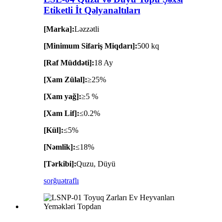
Etiketli İt Qəlyanaltıları
[Marka]:
Ləzzətli
[Minimum Sifariş Miqdarı]:
500 kq
[Raf Müddəti]:
18 Ay
[Xam Zülal]:
≥25%
[Xam yağ]:
≥5 %
[Xam Lif]:
≤0.2%
[Kül]:
≤5%
[Nəmlik]:
≤18%
[Tərkibi]:
Quzu, Düyü
sorğu
ətraflı