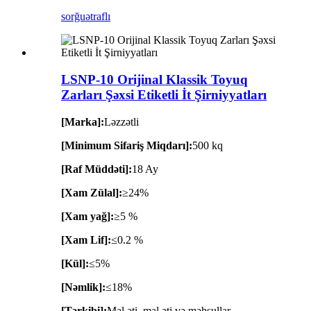
sorğu
ətraflı
LSNP-10 Orijinal Klassik Toyuq
Zarları Şəxsi Etiketli İt Şirniyyatları
[Marka]:
Ləzzətli
[Minimum Sifariş Miqdarı]:
500 kq
[Raf Müddəti]:
18 Ay
[Xam Zülal]:
≥24%
[Xam yağ]:
≥5 %
[Xam Lif]:
≤0.2 %
[Kül]:
≤5%
[Nəmlik]:
≤18%
[Tərkibi]:
Mal əti, mal əti və məhsullar