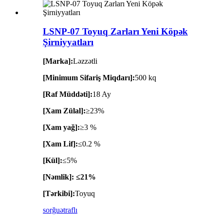
LSNP-07 Toyuq Zarları Yeni Köpək
Şirniyyatları
[Marka]:
Ləzzətli
[Minimum Sifariş Miqdarı]:
500 kq
[Raf Müddəti]:
18 Ay
[Xam Zülal]:
≥23%
[Xam yağ]:
≥3 %
[Xam Lif]:
≤0.2 %
[Kül]:
≤5%
[Nəmlik]: ≤21%
[Tərkibi]:
Toyuq
sorğu
ətraflı