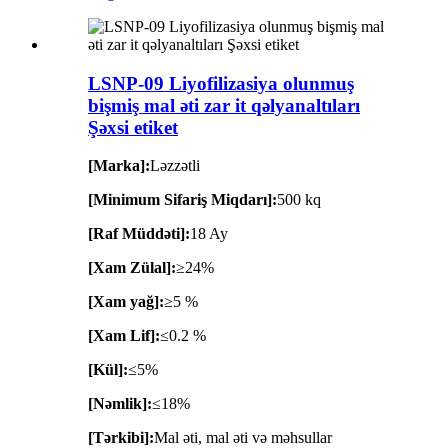
LSNP-09 Liyofilizasiya olunmuş
bişmiş mal əti zar it qəlyanaltıları
Şəxsi etiket
[Marka]:
Ləzzətli
[Minimum Sifariş Miqdarı]:
500 kq
[Raf Müddəti]:
18 Ay
[Xam Zülal]:
≥24%
[Xam yağ]:
≥5 %
[Xam Lif]:
≤0.2 %
[Kül]:
≤5%
[Nəmlik]:
≤18%
[Tərkibi]:
Mal əti, mal əti və məhsullar