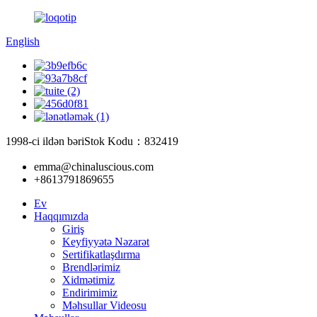
English
1998-ci ildən bəri
Stok Kodu：832419
emma@chinaluscious.com
+8613791869655
Ev
Haqqımızda
Giriş
Keyfiyyətə Nəzarət
Sertifikatlaşdırma
Brendlərimiz
Xidmətimiz
Endirimimiz
Məhsullar Videosu