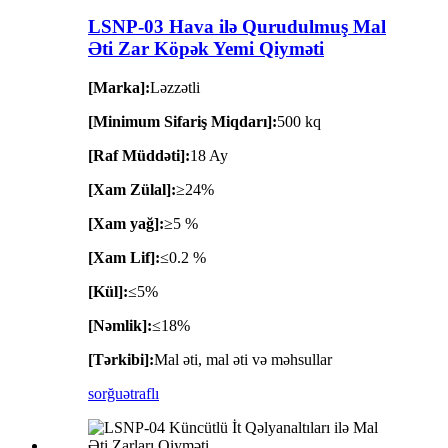
LSNP-03 Hava ilə Qurudulmuş Mal
Əti Zar Köpək Yemi Qiyməti
[Marka]:
Ləzzətli
[Minimum Sifariş Miqdarı]:
500 kq
[Raf Müddəti]:
18 Ay
[Xam Zülal]:
≥24%
[Xam yağ]:
≥5 %
[Xam Lif]:
≤0.2 %
[Kül]:
≤5%
[Nəmlik]:
≤18%
[Tərkibi]:
Mal əti, mal əti və məhsullar
sorğu
ətraflı