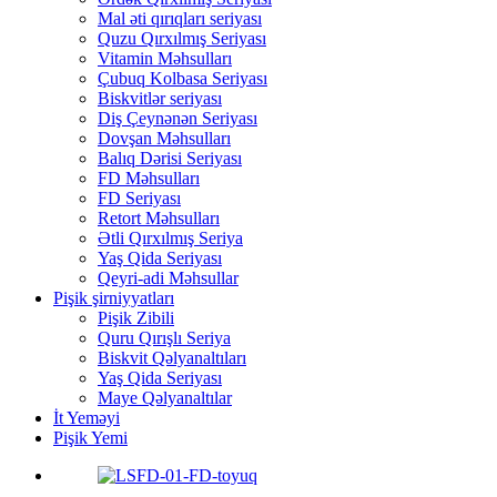
Mal əti qırıqları seriyası
Quzu Qırxılmış Seriyası
Vitamin Məhsulları
Çubuq Kolbasa Seriyası
Biskvitlər seriyası
Diş Çeynənən Seriyası
Dovşan Məhsulları
Balıq Dərisi Seriyası
FD Məhsulları
FD Seriyası
Retort Məhsulları
Ətli Qırxılmış Seriya
Yaş Qida Seriyası
Qeyri-adi Məhsullar
Pişik şirniyyatları
Pişik Zibili
Quru Qırışlı Seriya
Biskvit Qəlyanaltıları
Yaş Qida Seriyası
Maye Qəlyanaltılar
İt Yeməyi
Pişik Yemi