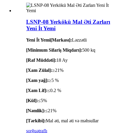
LSNP-08 Yerkökü Mal Əti Zarları
Yeni İt Yemi
Yeni İt Yemi[Markası]:
Ləzzətli
[Minimum Sifariş Miqdarı]:
500 kq
[Raf Müddəti]:
18 Ay
[Xam Zülal]:
≥21%
[Xam yağ]:
≥5 %
[Xam Lif]:
≤0.2 %
[Kül]:
≤5%
[Nəmlik]:
≤21%
[Tərkibi]:
Mal əti, mal əti və məhsullar
sorğu
ətraflı