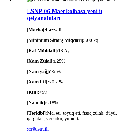
LSNP-06 Maet kolbasa yeni it
qəlyanaltıları
[Marka]:
Ləzzətli
[Minimum Sifariş Miqdarı]:
500 kq
[Raf Müddəti]:
18 Ay
[Xam Zülal]:
≥25%
[Xam yağ]:
≥5 %
[Xam Lif]:
≤0.2 %
[Kül]:
≤5%
[Nəmlik]:
≤18%
[Tərkibi]:
Mal əti, toyuq əti, fıstıq zülalı, düyü,
qarğıdalı, yerkökü, yumurta
sorğu
ətraflı