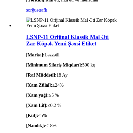
sorğu
ətraflı
LSNP-11 Orijinal Klassik Mal Əti
Zar Köpək Yemi Şəxsi Etiket
[Marka]:
Ləzzətli
[Minimum Sifariş Miqdarı]:
500 kq
[Raf Müddəti]:
18 Ay
[Xam Zülal]:
≥24%
[Xam yağ]:
≥5 %
[Xam Lif]:
≤0.2 %
[Kül]:
≤5%
[Nəmlik]:
≤18%