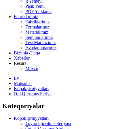
İt Yeməyi
Pişik Yemi
PDF Yükləmə
Fabriklərimiz
Fabriklərimiz
Fermalarımız
Materialımız
Seminarlarımız
Test Mərkəzimiz
Avadanlıqlarımız
Bizimlə Əlaqə
Xəbərlər
Resurs
Mövzu
Ev
Məhsullar
Köpək şirniyyatları
Ətli Qırxılmış Seriya
Kateqoriyalar
Köpək şirniyyatları
Toyuq Qırxılmış Seriyası
Ördək Qırxılmış Seriyası