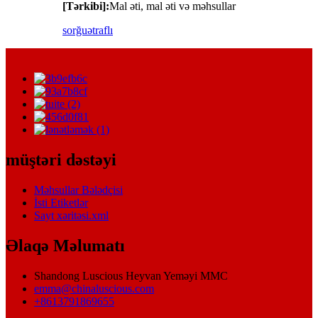
[Tərkibi]:
Mal əti, mal əti və məhsullar
sorğu
ətraflı
müştəri dəstəyi
Məhsullar Bələdçisi
İsti Etiketlər
Sayt xəritəsi.xml
Əlaqə Məlumatı
Shandong Luscious Heyvan Yeməyi MMC
emma@chinaluscious.com
+8613791869655