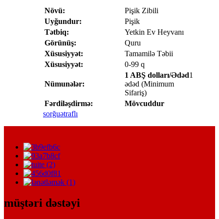
Növü:
Pişik Zibili
Uyğundur:
Pişik
Tətbiq:
Yetkin Ev Heyvanı
Görünüş:
Quru
Xüsusiyyət:
Tamamilə Təbii
Xüsusiyyət:
0-99 q
1 ABŞ dolları/Ədəd
1
Nümunələr:
ədəd (Minimum
Sifariş)
Fərdiləşdirmə:
Mövcuddur
sorğu
ətraflı
müştəri dəstəyi