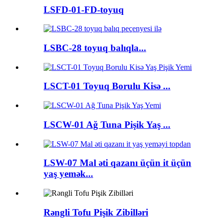
LSFD-01-FD-toyuq
LSBC-28 toyuq balıqla...
LSCT-01 Toyuq Borulu Kisə ...
LSCW-01 Ağ Tuna Pişik Yaş ...
LSW-07 Mal əti qazanı üçün it üçün
yaş yemək...
Rəngli Tofu Pişik Zibilləri