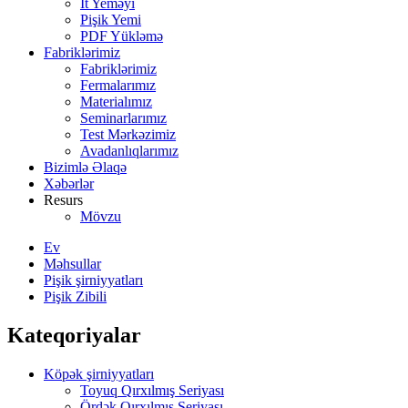
İt Yeməyi
Pişik Yemi
PDF Yükləmə
Fabriklərimiz
Fabriklərimiz
Fermalarımız
Materialımız
Seminarlarımız
Test Mərkəzimiz
Avadanlıqlarımız
Bizimlə Əlaqə
Xəbərlər
Resurs
Mövzu
Ev
Məhsullar
Pişik şirniyyatları
Pişik Zibili
Kateqoriyalar
Köpək şirniyyatları
Toyuq Qırxılmış Seriyası
Ördək Qırxılmış Seriyası