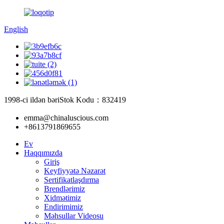
English
1998-ci ildən bəri
Stok Kodu：832419
emma@chinaluscious.com
+8613791869655
Ev
Haqqımızda
Giriş
Keyfiyyətə Nəzarət
Sertifikatlaşdırma
Brendlərimiz
Xidmətimiz
Endirimimiz
Məhsullar Videosu