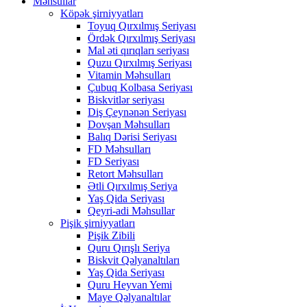
Məhsullar
Köpək şirniyyatları
Toyuq Qırxılmış Seriyası
Ördək Qırxılmış Seriyası
Mal əti qırıqları seriyası
Quzu Qırxılmış Seriyası
Vitamin Məhsulları
Çubuq Kolbasa Seriyası
Biskvitlər seriyası
Diş Çeynənən Seriyası
Dovşan Məhsulları
Balıq Dərisi Seriyası
FD Məhsulları
FD Seriyası
Retort Məhsulları
Ətli Qırxılmış Seriya
Yaş Qida Seriyası
Qeyri-adi Məhsullar
Pişik şirniyyatları
Pişik Zibili
Quru Qırışlı Seriya
Biskvit Qəlyanaltıları
Yaş Qida Seriyası
Quru Heyvan Yemi
Maye Qəlyanaltılar