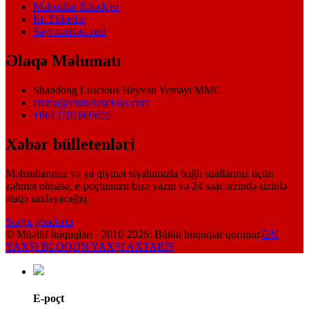
Məhsullar Bələdçisi
İsti Etiketlər
Sayt xəritəsi.xml
Əlaqə Məlumatı
Shandong Luscious Heyvan Yeməyi MMC
emma@chinaluscious.com
+8613791869655
Xəbər bülletenləri
Məhsullarımız və ya qiymət siyahımızla bağlı suallarınız üçün
zəhmət olmasa, e-poçtunuzu bizə yazın və 24 saat ərzində sizinlə
əlaqə saxlayacağıq.
Sorğu göndərin
© Müəllif hüquqları - 2010-2026: Bütün hüquqlar qorunur.
ƏN
YAXŞI BLOQ
ƏN YAXŞI AXTARIŞ
E-poçt