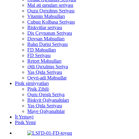
Mal əti qırıqları seriyası
Quzu Qırxılmış Seriyası
Vitamin Məhsulları
Çubuq Kolbasa Seriyası
Biskvitlər seriyası
Diş Çeynənən Seriyası
Dovşan Məhsulları
Balıq Dərisi Seriyası
FD Məhsulları
FD Seriyası
Retort Məhsulları
Ətli Qırxılmış Seriya
Yaş Qida Seriyası
Qeyri-adi Məhsullar
Pişik şirniyyatları
Pişik Zibili
Quru Qırışlı Seriya
Biskvit Qəlyanaltıları
Yaş Qida Seriyası
Maye Qəlyanaltılar
İt Yeməyi
Pişik Yemi