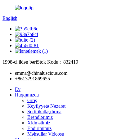
English
1998-ci ildən bəri
Stok Kodu：832419
emma@chinaluscious.com
+8613791869655
Ev
Haqqımızda
Giriş
Keyfiyyətə Nəzarət
Sertifikatlaşdırma
Brendlərimiz
Xidmətimiz
Endirimimiz
Məhsullar Videosu