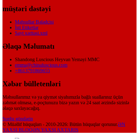
müştəri dəstəyi
Məhsullar Bələdçisi
İsti Etiketlər
Sayt xəritəsi.xml
Əlaqə Məlumatı
Shandong Luscious Heyvan Yeməyi MMC
emma@chinaluscious.com
+8613791869655
Xəbər bülletenləri
Məhsullarımız və ya qiymət siyahımızla bağlı suallarınız üçün
zəhmət olmasa, e-poçtunuzu bizə yazın və 24 saat ərzində sizinlə
əlaqə saxlayacağıq.
Sorğu göndərin
© Müəllif hüquqları - 2010-2026: Bütün hüquqlar qorunur.
ƏN
YAXŞI BLOQ
ƏN YAXŞI AXTARIŞ