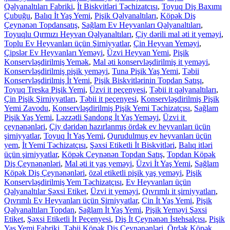
Qəlyanaltıları Fabriki
,
İt Biskvitləri Təchizatçısı
,
Toyuq Diş Baxımı
Çubuğu
,
Balıq İt Yaş Yemi
,
Pişik Qəlyanaltıları
,
Köpək Diş
Çeynənən Topdansatış
,
Sağlam Ev Heyvanları Qəlyanaltıları
,
Toyuqlu Qırmızı Heyvan Qəlyanaltıları
,
Çiy dərili mal əti it yeməyi
,
Toplu Ev Heyvanları üçün Şirniyyatlar
,
Çin Heyvan Yeməyi
,
Çipslər Ev Heyvanları Yeməyi
,
Üzvi Heyvan Yemi
,
Pişik
Konservləşdirilmiş Yemək
,
Mal əti konservləşdirilmiş it yeməyi
,
Konservləşdirilmiş pişik yeməyi
,
Tuna Pişik Yaş Yemi
,
Təbii
Konservləşdirilmiş İt Yemi
,
Pişik Biskvitlərinin Topdan Satışı
,
Toyuq Treska Pişik Yemi
,
Üzvi it ​​peçenyesi
,
Təbii it qəlyanaltıları
,
Çin Pişik Şirniyyatları
,
Təbii it peçenyesi
,
Konservləşdirilmiş Pişik
Yemi Zavodu
,
Konservləşdirilmiş Pişik Yemi Təchizatçısı
,
Sağlam
Pişik Yaş Yemi
,
Ləzzətli Şandong İt Yaş Yeməyi
,
Üzvi it ​​
çeynənənləri
,
Çiy dəridən hazırlanmış ördək ev heyvanları üçün
şirniyyatlar
,
Toyuq İt Yaş Yemi
,
Qurudulmuş ev heyvanları üçün
yem
,
İt Yemi Təchizatçısı
,
Şəxsi Etiketli İt Biskvitləri
,
Balıq itləri
üçün şirniyyatlar
,
Köpək Çeynənən Topdan Satış
,
Topdan Köpək
Diş Çeynənənləri
,
Mal əti it yaş yeməyi
,
Üzvi İt Yaş Yemi
,
Sağlam
Köpək Diş Çeynənənləri
,
özəl etiketli pişik yaş yeməyi
,
Pişik
Konservləşdirilmiş Yem Təchizatçısı
,
Ev Heyvanları üçün
Qəlyanaltılar Şəxsi Etiket
,
Üzvi it ​​yeməyi
,
Qıvrımlı it şirniyyatları
,
Qıvrımlı Ev Heyvanları üçün Şirniyyatlar
,
Çin İt Yaş Yemi
,
Pişik
Qəlyanaltıları Topdan
,
Sağlam İt Yaş Yemi
,
Pişik Yeməyi Şəxsi
Etiket
,
Şəxsi Etiketli İt Peçenyesi
,
Diş İt Çeynənən İstehsalçısı
,
Pişik
Yaş Yemi Fabriki
,
Təbii Köpək Diş Çeynənənləri
,
Ördək Köpək