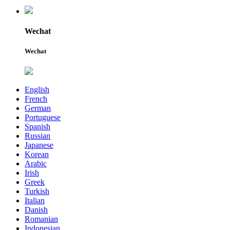
Wechat
Wechat
English
French
German
Portuguese
Spanish
Russian
Japanese
Korean
Arabic
Irish
Greek
Turkish
Italian
Danish
Romanian
Indonesian