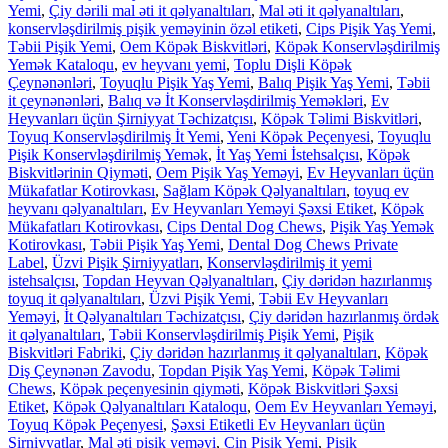
Yemi
,
Çiy dərili mal əti it qəlyanaltıları
,
Mal əti it qəlyanaltıları
,
konservləşdirilmiş pişik yeməyinin özəl etiketi
,
Cips Pişik Yaş Yemi
,
Təbii Pişik Yemi
,
Oem Köpək Biskvitləri
,
Köpək Konservləşdirilmiş
Yemək Kataloqu
,
ev heyvanı yemi
,
Toplu Dişli Köpək
Çeynənənləri
,
Toyuqlu Pişik Yaş Yemi
,
Balıq Pişik Yaş Yemi
,
Təbii
it çeynənənləri
,
Balıq və İt Konservləşdirilmiş Yeməkləri
,
Ev
Heyvanları üçün Şirniyyat Təchizatçısı
,
Köpək Təlimi Biskvitləri
,
Toyuq Konservləşdirilmiş İt Yemi
,
Yeni Köpək Peçenyesi
,
Toyuqlu
Pişik Konservləşdirilmiş Yemək
,
İt Yaş Yemi İstehsalçısı
,
Köpək
Biskvitlərinin Qiyməti
,
Oem Pişik Yaş Yeməyi
,
Ev Heyvanları üçün
Mükafatlar Kotirovkası
,
Sağlam Köpək Qəlyanaltıları
,
toyuq ev
heyvanı qəlyanaltıları
,
Ev Heyvanları Yeməyi Şəxsi Etiket
,
Köpək
Mükafatları Kotirovkası
,
Cips Dental Dog Chews
,
Pişik Yaş Yemək
Kotirovkası
,
Təbii Pişik Yaş Yemi
,
Dental Dog Chews Private
Label
,
Üzvi Pişik Şirniyyatları
,
Konservləşdirilmiş it yemi
istehsalçısı
,
Topdan Heyvan Qəlyanaltıları
,
Çiy dəridən hazırlanmış
toyuq it qəlyanaltıları
,
Üzvi Pişik Yemi
,
Təbii Ev Heyvanları
Yeməyi
,
İt Qəlyanaltıları Təchizatçısı
,
Çiy dəridən hazırlanmış ördək
it qəlyanaltıları
,
Təbii Konservləşdirilmiş Pişik Yemi
,
Pişik
Biskvitləri Fabriki
,
Çiy dəridən hazırlanmış it qəlyanaltıları
,
Köpək
Diş Çeynənən Zavodu
,
Topdan Pişik Yaş Yemi
,
Köpək Təlimi
Chews
,
Köpək peçenyesinin qiyməti
,
Köpək Biskvitləri Şəxsi
Etiket
,
Köpək Qəlyanaltıları Kataloqu
,
Oem Ev Heyvanları Yeməyi
,
Toyuq Köpək Peçenyesi
,
Şəxsi Etiketli Ev Heyvanları üçün
Şirniyyatlar
,
Mal əti pişik yeməyi
,
Çin Pişik Yemi
,
Pişik