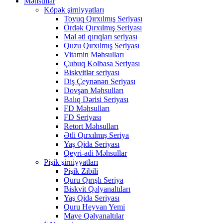
Məhsullar
Köpək şirniyyatları
Toyuq Qırxılmış Seriyası
Ördək Qırxılmış Seriyası
Mal əti qırıqları seriyası
Quzu Qırxılmış Seriyası
Vitamin Məhsulları
Çubuq Kolbasa Seriyası
Biskvitlər seriyası
Diş Çeynənən Seriyası
Dovşan Məhsulları
Balıq Dərisi Seriyası
FD Məhsulları
FD Seriyası
Retort Məhsulları
Ətli Qırxılmış Seriya
Yaş Qida Seriyası
Qeyri-adi Məhsullar
Pişik şirniyyatları
Pişik Zibili
Quru Qırışlı Seriya
Biskvit Qəlyanaltıları
Yaş Qida Seriyası
Quru Heyvan Yemi
Maye Qəlyanaltılar