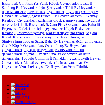
Biskvitləri
,
Çin Pişik Yaş Yemi
,
Köpək Çeynənənlər
,
Ləzzətli
Şandong Ev Heyvanları üçün Şirniyyatlar
,
Təbii Ev Heyvanları
üçün Müalicələr
,
Üzvi Pişik Qəlyanaltıları
,
Toyuqlu Qırxılmış Ev
Heyvanları Yeməyi
,
Şəxsi Etiketli Ev Heyvanları Yemi
,
İt Yeməyi
Kataloqu
,
Çiy dəridən hazırlanmış ördək it şirniyyatları
,
Toyuqlu it
peçenyeləri
,
Pişik Biskvitləri
,
Sağlam Pişik Qəlyanaltıları
,
Balıq İti
Peçenyesi
,
Ördək itləri üçün çeynənənlər
,
Köpək Biskvitləri
Kataloqu
,
Interzoo it yeməyi
,
Mal əti it diş çeynənənləri
,
Sağlam
Köpək Konservləşdirilmiş Yeməyi
,
Ev Heyvanları üçün
Şirniyyatların Topdan Satışı
,
Balıq Ev Heyvanları üçün Şirniyyatlar
,
Ördək Köpək Qəlyanaltıları
,
Qurudulmuş Ev Heyvanları
Qəlyanaltıları
,
toyuq it şirniyyatları
,
Ev heyvanları üçün
qəlyanaltıların qiyməti
,
Çiy dərili mal əti ev heyvanları üçün
qəlyanaltılar
,
Toyuqlu Qırxılmış İt Yeməkləri
,
Şəxsi Etiketli Heyvan
Qəlyanaltıları
,
Mal əti ev heyvanları üçün qəlyanaltılar
,
Ev
Heyvanları Yemi İstehsalçısı
,
Ev Heyvanları Yemi Fabriki
,