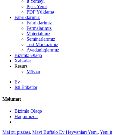
İt Yeməyi
Pişik Yemi
PDF Yükləmə
Fabriklərimiz
Fabriklərimiz
Fermalarımız
Materialımız
Seminarlarımız
Test Mərkəzimiz
Avadanlıqlarımız
Bizimlə Əlaqə
Xəbərlər
Resurs
Mövzu
Ev
İsti Etiketlər
Məlumat
Bizimlə Əlaqə
Haqqımızda
Mal əti pizzası
,
Mavi Buffalo Ev Heyvanları Yemi
,
Yeni it