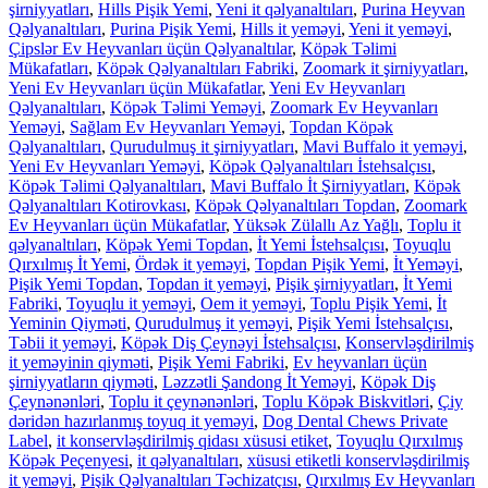
şirniyyatları
,
Hills Pişik Yemi
,
Yeni it qəlyanaltıları
,
Purina Heyvan
Qəlyanaltıları
,
Purina Pişik Yemi
,
Hills it yeməyi
,
Yeni it yeməyi
,
Çipslər Ev Heyvanları üçün Qəlyanaltılar
,
Köpək Təlimi
Mükafatları
,
Köpək Qəlyanaltıları Fabriki
,
Zoomark it şirniyyatları
,
Yeni Ev Heyvanları üçün Mükafatlar
,
Yeni Ev Heyvanları
Qəlyanaltıları
,
Köpək Təlimi Yeməyi
,
Zoomark Ev Heyvanları
Yeməyi
,
Sağlam Ev Heyvanları Yeməyi
,
Topdan Köpək
Qəlyanaltıları
,
Qurudulmuş it şirniyyatları
,
Mavi Buffalo it yeməyi
,
Yeni Ev Heyvanları Yeməyi
,
Köpək Qəlyanaltıları İstehsalçısı
,
Köpək Təlimi Qəlyanaltıları
,
Mavi Buffalo İt Şirniyyatları
,
Köpək
Qəlyanaltıları Kotirovkası
,
Köpək Qəlyanaltıları Topdan
,
Zoomark
Ev Heyvanları üçün Mükafatlar
,
Yüksək Zülallı Az Yağlı
,
Toplu it
qəlyanaltıları
,
Köpək Yemi Topdan
,
İt Yemi İstehsalçısı
,
Toyuqlu
Qırxılmış İt Yemi
,
Ördək it yeməyi
,
Topdan Pişik Yemi
,
İt Yeməyi
,
Pişik Yemi Topdan
,
Topdan it yeməyi
,
Pişik şirniyyatları
,
İt Yemi
Fabriki
,
Toyuqlu it yeməyi
,
Oem it yeməyi
,
Toplu Pişik Yemi
,
İt
Yeminin Qiyməti
,
Qurudulmuş it yeməyi
,
Pişik Yemi İstehsalçısı
,
Təbii it yeməyi
,
Köpək Diş Çeynəyi İstehsalçısı
,
Konservləşdirilmiş
it yeməyinin qiyməti
,
Pişik Yemi Fabriki
,
Ev heyvanları üçün
şirniyyatların qiyməti
,
Ləzzətli Şandong İt Yeməyi
,
Köpək Diş
Çeynənənləri
,
Toplu it çeynənənləri
,
Toplu Köpək Biskvitləri
,
Çiy
dəridən hazırlanmış toyuq it yeməyi
,
Dog Dental Chews Private
Label
,
it konservləşdirilmiş qidası xüsusi etiket
,
Toyuqlu Qırxılmış
Köpək Peçenyesi
,
it qəlyanaltıları
,
xüsusi etiketli konservləşdirilmiş
it yeməyi
,
Pişik Qəlyanaltıları Təchizatçısı
,
Qırxılmış Ev Heyvanları