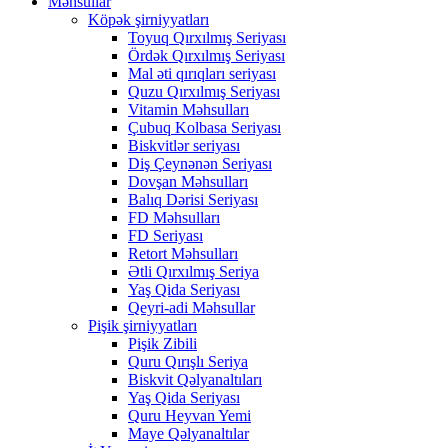
Məhsullar
Köpək şirniyyatları
Toyuq Qırxılmış Seriyası
Ördək Qırxılmış Seriyası
Mal əti qırıqları seriyası
Quzu Qırxılmış Seriyası
Vitamin Məhsulları
Çubuq Kolbasa Seriyası
Biskvitlər seriyası
Diş Çeynənən Seriyası
Dovşan Məhsulları
Balıq Dərisi Seriyası
FD Məhsulları
FD Seriyası
Retort Məhsulları
Ətli Qırxılmış Seriya
Yaş Qida Seriyası
Qeyri-adi Məhsullar
Pişik şirniyyatları
Pişik Zibili
Quru Qırışlı Seriya
Biskvit Qəlyanaltıları
Yaş Qida Seriyası
Quru Heyvan Yemi
Maye Qəlyanaltılar