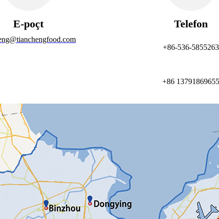
E-poçt
Telefon
eng@tianchengfood.com
+86-536-5855263
+86 1379186965