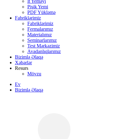
İt Yeməyi
Pişik Yemi
PDF Yükləmə
Fabriklərimiz
Fabriklərimiz
Fermalarımız
Materialımız
Seminarlarımız
Test Mərkəzimiz
Avadanlıqlarımız
Bizimlə Əlaqə
Xəbərlər
Resurs
Mövzu
Ev
Bizimlə Əlaqə