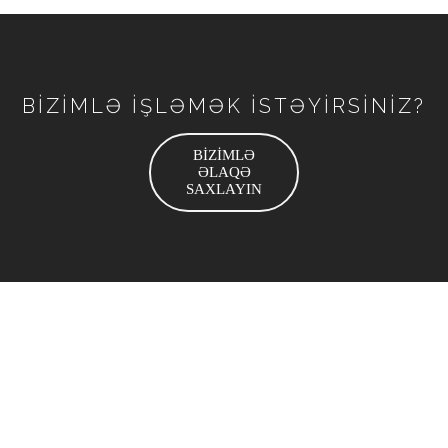
BİZİMLƏ İŞLƏMƏK İSTƏYİRSİNİZ?
BİZİMLƏ
ƏLAQƏ
SAXLAYIN