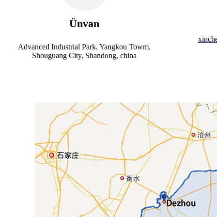
Ünvan
xinch
Advanced Industrial Park, Yangkou Towm,
Shouguang City, Shandong, china