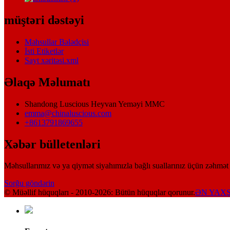
müştəri dəstəyi
Məhsullar Bələdçisi
İsti Etiketlər
Sayt xəritəsi.xml
Əlaqə Məlumatı
Shandong Luscious Heyvan Yeməyi MMC
emma@chinaluscious.com
+8613791869655
Xəbər bülletenləri
Məhsullarımız və ya qiymət siyahımızla bağlı suallarınız üçün zəhmət 
Sorğu göndərin
© Müəllif hüquqları - 2010-2026: Bütün hüquqlar qorunur.
ƏN YAXŞ