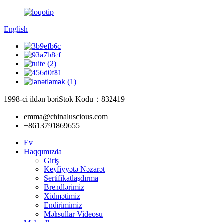
English
1998-ci ildən bəri
Stok Kodu：832419
emma@chinaluscious.com
+8613791869655
Ev
Haqqımızda
Giriş
Keyfiyyətə Nəzarət
Sertifikatlaşdırma
Brendlərimiz
Xidmətimiz
Endirimimiz
Məhsullar Videosu