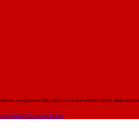
olmasa, e-poçtunuzu bizə yazın və 24 saat ərzində sizinlə əlaqə saxlaya
I BLOQ
ƏN YAXŞI AXTARIŞ