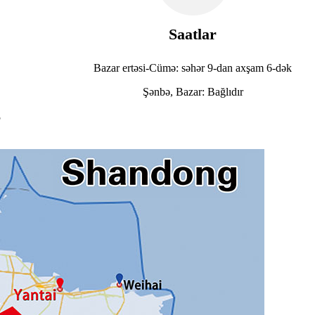
Saatlar
Bazar ertəsi-Cümə: səhər 9-dan axşam 6-dək
Şənbə, Bazar: Bağlıdır
5