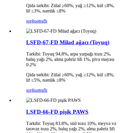
Qida tərkibi: Zülal ≥60%, yağ ≥12%, kül ≤8%,
lif ≤3%, nəmlik ≤8%
sorğu
ətraflı
LSFD-67-FD Milad ağacı (Toyuq)
Tərkibi: Toyuq 94.8%, arpa yarpağı tozu 2%,
balıq yağı 2%, alma pəhriz lifi 1%, pivə mayası
0.2%
Qida tərkibi: Zülal ≥60%, yağ ≥12%, kül ≤8%,
lif ≤5%, nəmlik ≤8%
sorğu
ətraflı
LSFD-66-FD pişik PAWS
Tərkibi: Toyuq 83.8%, süd tozu 10%, meyvə və
tərəvəz tozu 2%, balıq yağı 2%, alma pəhriz lifi