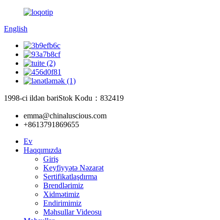
English
1998-ci ildən bəri
Stok Kodu：832419
emma@chinaluscious.com
+8613791869655
Ev
Haqqımızda
Giriş
Keyfiyyətə Nəzarət
Sertifikatlaşdırma
Brendlərimiz
Xidmətimiz
Endirimimiz
Məhsullar Videosu