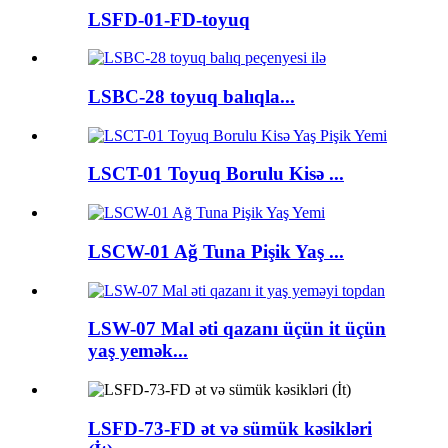
LSFD-01-FD-toyuq
LSBC-28 toyuq balıqla...
LSCT-01 Toyuq Borulu Kisə ...
LSCW-01 Ağ Tuna Pişik Yaş ...
LSW-07 Mal əti qazanı üçün it üçün
yaş yemək...
LSFD-73-FD ət və sümük kəsikləri