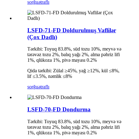
sorğu
ətraflı
LSFD-71-FD Doldurulmuş Vaflilər
(Çox Dadlı)
Tərkibi: Toyuq 83.8%, süd tozu 10%, meyvə və
tərəvəz tozu 2%, balıq yağı 2%, alma pəhriz lifi
1%, qlükoza 1%, pivə mayası 0.2%
Qida tərkibi: Zülal ≥45%, yağ ≥12%, kül ≤8%,
lif ≤3.5%, nəmlik ≤8%
sorğu
ətraflı
LSFD-70-FD Dondurma
Tərkibi: Toyuq 83.8%, süd tozu 10%, meyvə və
tərəvəz tozu 2%, balıq yağı 2%, alma pəhriz lifi
1%, qlükoza 1%, pivə mayası 0.2%