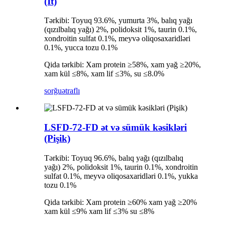
(İt)
Tərkibi: Toyuq 93.6%, yumurta 3%, balıq yağı
(qızılbalıq yağı) 2%, polidoksit 1%, taurin 0.1%,
xondroitin sulfat 0.1%, meyvə oliqosaxaridləri
0.1%, yucca tozu 0.1%
Qida tərkibi: Xam protein ≥58%, xam yağ ≥20%,
xam kül ≤8%, xam lif ≤3%, su ≤8.0%
sorğu
ətraflı
LSFD-72-FD ət və sümük kəsikləri
(Pişik)
Tərkibi: Toyuq 96.6%, balıq yağı (qızılbalıq
yağı) 2%, polidoksit 1%, taurin 0.1%, xondroitin
sulfat 0.1%, meyvə oliqosaxaridləri 0.1%, yukka
tozu 0.1%
Qida tərkibi: Xam protein ≥60% xam yağ ≥20%
xam kül ≤9% xam lif ≤3% su ≤8%