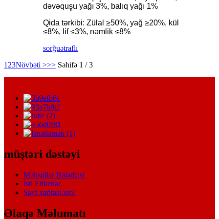
dəvəquşu yağı 3%, balıq yağı 1%
Qida tərkibi: Zülal ≥50%, yağ ≥20%, kül
≤8%, lif ≤3%, nəmlik ≤8%
sorğu
ətraflı
1
2
3
Növbəti >
>>
Səhifə 1 / 3
müştəri dəstəyi
Məhsullar Bələdçisi
İsti Etiketlər
Sayt xəritəsi.xml
Əlaqə Məlumatı