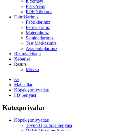
İt Yeməyi
Pişik Yemi
PDF Yükləmə
Fabriklərimiz
Fabriklərimiz
Fermalarımız
Materialımız
Seminarlarımız
Test Mərkəzimiz
Avadanlıqlarımız
Bizimlə Əlaqə
Xəbərlər
Resurs
Mövzu
Ev
Məhsullar
Köpək şirniyyatları
FD Seriyası
Kateqoriyalar
Köpək şirniyyatları
Toyuq Qırxılmış Seriyası
Ördək Qırxılmış Seriyası