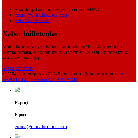
Shandong Luscious Heyvan Yeməyi MMC
emma@chinaluscious.com
+8613791869655
Xəbər bülletenləri
Məhsullarımız və ya qiymət siyahımızla bağlı suallarınız üçün
zəhmət olmasa, e-poçtunuzu bizə yazın və 24 saat ərzində sizinlə
əlaqə saxlayacağıq.
Sorğu göndərin
© Müəllif hüquqları - 2010-2026: Bütün hüquqlar qorunur.
ƏN
YAXŞI BLOQ
ƏN YAXŞI AXTARIŞ
E-poçt
E-poçt
emma@chinaluscious.com