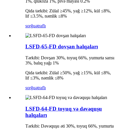
1%, qlükoza 1%, pivə mayası 0.2%
Qida tərkibi: Zülal ≥45%, yağ ≥12%, kül ≤8%,
lif ≤3.5%, nəmlik ≤8%
sorğu
ətraflı
LSFD-65-FD dovşan halqaları
Tərkibi: Dovşan 30%, toyuq 66%, yumurta sarısı
3%, balıq yağı 1%
Qida tərkibi: Zülal ≥50%, yağ ≥15%, kül ≤8%,
lif ≤3%, nəmlik ≤8%
sorğu
ətraflı
LSFD-64-FD toyuq və dəvəquşu
halqaları
Tərkibi: Dəvəquşu əti 30%, toyuq 66%, yumurta