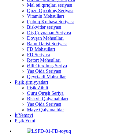
Mal əti qırıqları seriyası
Quzu Qırxılmış Seriyası
Vitamin Məhsulları
Çubuq Kolbasa Seriyası
Biskvitlər seriyası
Diş Çeynənən Seriyası
Dovşan Məhsulları
Balıq Dərisi Seriyası
FD Məhsulları
FD Seriyası
Retort Məhsulları
Ətli Qırxılmış Seriya
Yaş Qida Seriyası
Qeyri-adi Məhsullar
Pişik şirniyyatları
Pişik Zibili
Quru Qırışlı Seriya
Biskvit Qəlyanaltıları
Yaş Qida Seriyası
Maye Qəlyanaltılar
İt Yeməyi
Pişik Yemi