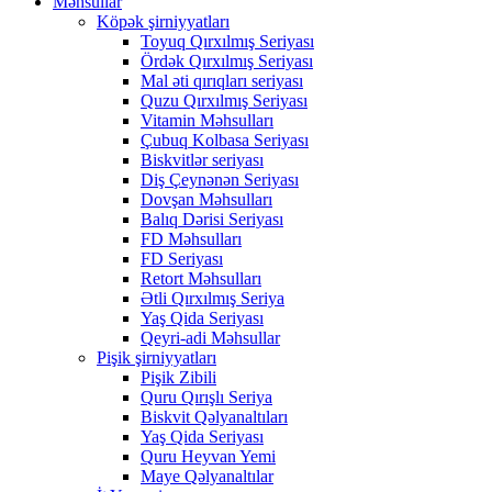
Məhsullar
Köpək şirniyyatları
Toyuq Qırxılmış Seriyası
Ördək Qırxılmış Seriyası
Mal əti qırıqları seriyası
Quzu Qırxılmış Seriyası
Vitamin Məhsulları
Çubuq Kolbasa Seriyası
Biskvitlər seriyası
Diş Çeynənən Seriyası
Dovşan Məhsulları
Balıq Dərisi Seriyası
FD Məhsulları
FD Seriyası
Retort Məhsulları
Ətli Qırxılmış Seriya
Yaş Qida Seriyası
Qeyri-adi Məhsullar
Pişik şirniyyatları
Pişik Zibili
Quru Qırışlı Seriya
Biskvit Qəlyanaltıları
Yaş Qida Seriyası
Quru Heyvan Yemi
Maye Qəlyanaltılar