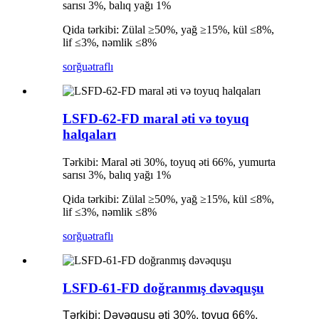
sarısı 3%, balıq yağı 1%
Qida tərkibi: Zülal ≥50%, yağ ≥15%, kül ≤8%,
lif ≤3%, nəmlik ≤8%
sorğu
ətraflı
LSFD-62-FD maral əti və toyuq
halqaları
Tərkibi: Maral əti 30%, toyuq əti 66%, yumurta
sarısı 3%, balıq yağı 1%
Qida tərkibi: Zülal ≥50%, yağ ≥15%, kül ≤8%,
lif ≤3%, nəmlik ≤8%
sorğu
ətraflı
LSFD-61-FD doğranmış dəvəquşu
Tərkibi: Dəvəquşu əti 30%, toyuq 66%,