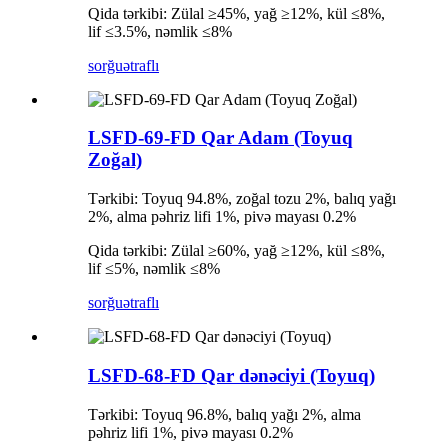
Qida tərkibi: Zülal ≥45%, yağ ≥12%, kül ≤8%,
lif ≤3.5%, nəmlik ≤8%
sorğu
ətraflı
LSFD-69-FD Qar Adam (Toyuq
Zoğal)
Tərkibi: Toyuq 94.8%, zoğal tozu 2%, balıq yağı
2%, alma pəhriz lifi 1%, pivə mayası 0.2%
Qida tərkibi: Zülal ≥60%, yağ ≥12%, kül ≤8%,
lif ≤5%, nəmlik ≤8%
sorğu
ətraflı
LSFD-68-FD Qar dənəciyi (Toyuq)
Tərkibi: Toyuq 96.8%, balıq yağı 2%, alma
pəhriz lifi 1%, pivə mayası 0.2%