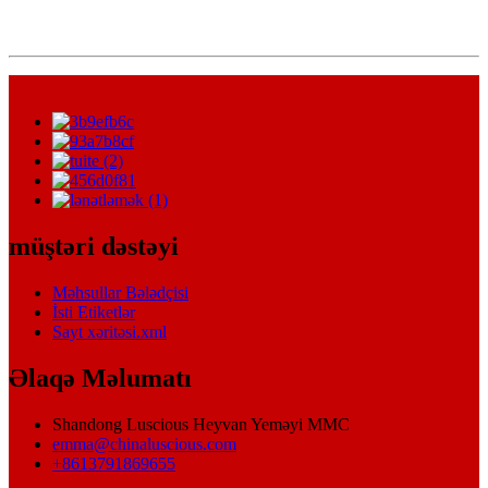
müştəri dəstəyi
Məhsullar Bələdçisi
İsti Etiketlər
Sayt xəritəsi.xml
Əlaqə Məlumatı
Shandong Luscious Heyvan Yeməyi MMC
emma@chinaluscious.com
+8613791869655