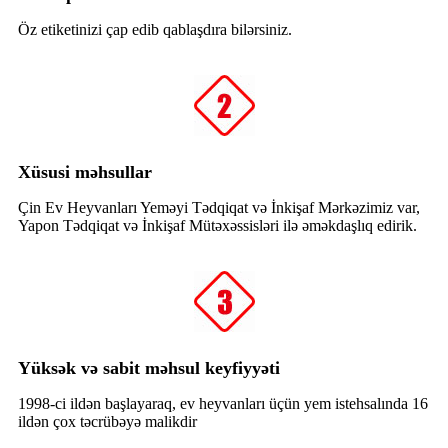
Öz etiketinizi çap edib qablaşdıra bilərsiniz.
Xüsusi məhsullar
Çin Ev Heyvanları Yeməyi Tədqiqat və İnkişaf Mərkəzimiz var,
Yapon Tədqiqat və İnkişaf Mütəxəssisləri ilə əməkdaşlıq edirik.
Yüksək və sabit məhsul keyfiyyəti
1998-ci ildən başlayaraq, ev heyvanları üçün yem istehsalında 16
ildən çox təcrübəyə malikdir