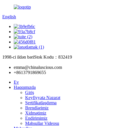
English
1998-ci ildən bəri
Stok Kodu：832419
emma@chinaluscious.com
+8613791869655
Ev
Haqqımızda
Giriş
Keyfiyyətə Nəzarət
Sertifikatlaşdırma
Brendlərimiz
Xidmətimiz
Endirimimiz
Məhsullar Videosu