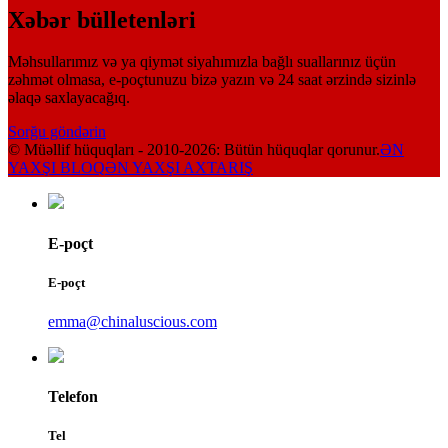
Xəbər bülletenləri
Məhsullarımız və ya qiymət siyahımızla bağlı suallarınız üçün
zəhmət olmasa, e-poçtunuzu bizə yazın və 24 saat ərzində sizinlə
əlaqə saxlayacağıq.
Sorğu göndərin
© Müəllif hüquqları - 2010-2026: Bütün hüquqlar qorunur.
ƏN
YAXŞI BLOQ
ƏN YAXŞI AXTARIŞ
E-poçt
E-poçt
emma@chinaluscious.com
Telefon
Tel