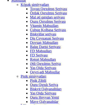
Məhsullar
Köpək şirniyyatları
Toyuq Qırxılmış Seriyası
Ördək Qırxılmış Seriyası
Mal əti qırıqları seriyası
Quzu Qırxılmış Seriyası
Vitamin Məhsulları
Çubuq Kolbasa Seriyası
Biskvitlər seriyası
Diş Çeynənən Seriyası
Dovşan Məhsulları
Balıq Dərisi Seriyası
FD Məhsulları
FD Seriyası
Retort Məhsulları
Ətli Qırxılmış Seriya
Yaş Qida Seriyası
Qeyri-adi Məhsullar
Pişik şirniyyatları
Pişik Zibili
Quru Qırışlı Seriya
Biskvit Qəlyanaltıları
Yaş Qida Seriyası
Quru Heyvan Yemi
Maye Qəlyanaltılar