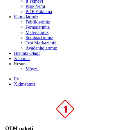
İt Yeməyi
Pişik Yemi
PDF Yükləmə
Fabriklərimiz
Fabriklərimiz
Fermalarımız
Materialımız
Seminarlarımız
Test Mərkəzimiz
Avadanlıqlarımız
Bizimlə Əlaqə
Xəbərlər
Resurs
Mövzu
Ev
Xidmətimiz
OEM paketi