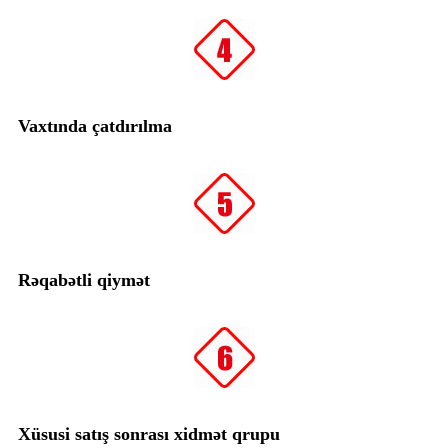
Vaxtında çatdırılma
Rəqabətli qiymət
Xüsusi satış sonrası xidmət qrupu