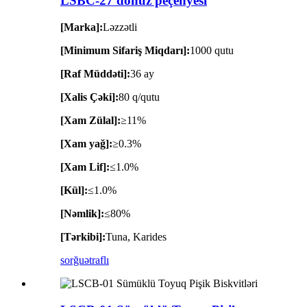
LSBC-27 donuz peçenyesi
[Marka]:
Ləzzətli
[Minimum Sifariş Miqdarı]:
1000 qutu
[Raf Müddəti]:
36 ay
[Xalis Çəki]:
80 q/qutu
[Xam Zülal]:
≥11%
[Xam yağ]:
≥0.3%
[Xam Lif]:
≤1.0%
[Kül]:
≤1.0%
[Nəmlik]:
≤80%
[Tərkibi]:
Tuna, Karides
sorğu
ətraflı