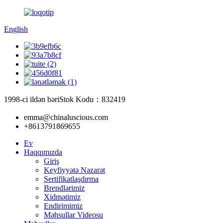
English
1998-ci ildən bəri
Stok Kodu：832419
emma@chinaluscious.com
+8613791869655
Ev
Haqqımızda
Giriş
Keyfiyyətə Nəzarət
Sertifikatlaşdırma
Brendlərimiz
Xidmətimiz
Endirimimiz
Məhsullar Videosu