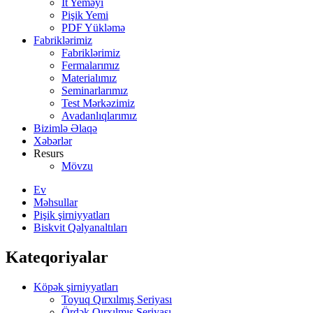
İt Yeməyi
Pişik Yemi
PDF Yükləmə
Fabriklərimiz
Fabriklərimiz
Fermalarımız
Materialımız
Seminarlarımız
Test Mərkəzimiz
Avadanlıqlarımız
Bizimlə Əlaqə
Xəbərlər
Resurs
Mövzu
Ev
Məhsullar
Pişik şirniyyatları
Biskvit Qəlyanaltıları
Kateqoriyalar
Köpək şirniyyatları
Toyuq Qırxılmış Seriyası
Ördək Qırxılmış Seriyası