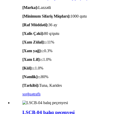
[Marka]:
Ləzzətli
[Minimum Sifariş Miqdarı]:
1000 qutu
[Raf Müddəti]:
36 ay
[Xalis Çəki]:
80 q/qutu
[Xam Zülal]:
≥11%
[Xam yağ]:
≥0.3%
[Xam Lif]:
≤1.0%
[Kül]:
≤1.0%
[Nəmlik]:
≤80%
[Tərkibi]:
Tuna, Karides
sorğu
ətraflı
LSCB-04 balıq peçenyesi