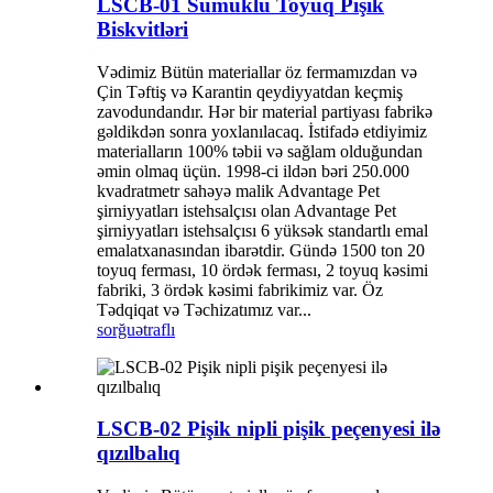
LSCB-01 Sümüklü Toyuq Pişik
Biskvitləri
Vədimiz Bütün materiallar öz fermamızdan və
Çin Təftiş və Karantin qeydiyyatdan keçmiş
zavodundandır. Hər bir material partiyası fabrikə
gəldikdən sonra yoxlanılacaq. İstifadə etdiyimiz
materialların 100% təbii və sağlam olduğundan
əmin olmaq üçün. 1998-ci ildən bəri 250.000
kvadratmetr sahəyə malik Advantage Pet
şirniyyatları istehsalçısı olan Advantage Pet
şirniyyatları istehsalçısı 6 yüksək standartlı emal
emalatxanasından ibarətdir. Gündə 1500 ton 20
toyuq ferması, 10 ördək ferması, 2 toyuq kəsimi
fabriki, 3 ördək kəsimi fabrikimiz var. Öz
Tədqiqat və Təchizatımız var...
sorğu
ətraflı
LSCB-02 Pişik nipli pişik peçenyesi ilə
qızılbalıq