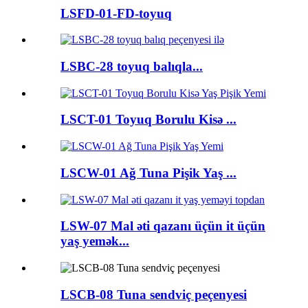
LSFD-01-FD-toyuq
LSBC-28 toyuq balıqla...
LSCT-01 Toyuq Borulu Kisə ...
LSCW-01 Ağ Tuna Pişik Yaş ...
LSW-07 Mal əti qazanı üçün it üçün
yaş yemək...
LSCB-08 Tuna sendviç peçenyesi