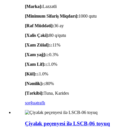
[Marka]:
Ləzzətli
[Minimum Sifariş Miqdarı]:
1000 qutu
[Raf Müddəti]:
36 ay
[Xalis Çəki]:
80 q/qutu
[Xam Zülal]:
≥11%
[Xam yağ]:
≥0.3%
[Xam Lif]:
≤1.0%
[Kül]:
≤1.0%
[Nəmlik]:
≤80%
[Tərkibi]:
Tuna, Karides
sorğu
ətraflı
Çiyələk peçenyesi ilə LSCB-06 toyuq