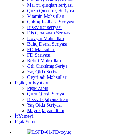
Mal əti qırıqları seriyası
Quzu Qırxılmış Seriyası
Vitamin Məhsulları
Çubuq Kolbasa Seriyası
Biskvitlər seriyası
Diş Çeynənən Seriyası
Dovşan Məhsulları
Balıq Dərisi Seriyası
FD Məhsulları
FD Seriyası
Retort Məhsulları
Ətli Qırxılmış Seriya
Yaş Qida Seriyası
Qeyri-adi Məhsullar
Pişik şirniyyatları
Pişik Zibili
Quru Qırışlı Seriya
Biskvit Qəlyanaltıları
Yaş Qida Seriyası
Maye Qəlyanaltılar
İt Yeməyi
Pişik Yemi