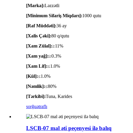
[Marka]:
Ləzzətli
[Minimum Sifariş Miqdarı]:
1000 qutu
[Raf Müddəti]:
36 ay
[Xalis Çəki]:
80 q/qutu
[Xam Zülal]:
≥11%
[Xam yağ]:
≥0.3%
[Xam Lif]:
≤1.0%
[Kül]:
≤1.0%
[Nəmlik]:
≤80%
[Tərkibi]:
Tuna, Karides
sorğu
ətraflı
LSCB-07 mal əti peçenyesi ilə balıq