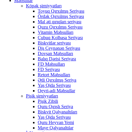
Məhsullar
Köpək şirniyyatları
Toyuq Qırxılmış Seriyası
Ördək Qırxılmış Seriyası
Mal əti qırıqları seriyası
Quzu Qırxılmış Seriyası
Vitamin Məhsulları
Çubuq Kolbasa Seriyası
Biskvitlər seriyası
Diş Çeynənən Seriyası
Dovşan Məhsulları
Balıq Dərisi Seriyası
FD Məhsulları
FD Seriyası
Retort Məhsulları
Ətli Qırxılmış Seriya
Yaş Qida Seriyası
Qeyri-adi Məhsullar
Pişik şirniyyatları
Pişik Zibili
Quru Qırışlı Seriya
Biskvit Qəlyanaltıları
Yaş Qida Seriyası
Quru Heyvan Yemi
Maye Qəlyanaltılar