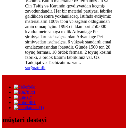
Vədimiz Bütün materiallar öz fermamızdan və
Çin Təftiş və Karantin qeydiyyatdan keçmiş
zavodundandır. Hər bir material partiyası fabrikə
gəldikdən sonra yoxlanılacaq. İstifadə etdiyimiz
materialların 100% təbii və sağlam olduğundan
əmin olmaq üçün. 1998-ci ildən bəri 250.000
kvadratmetr sahəyə malik Advantage Pet
şirniyyatları istehsalçısı olan Advantage Pet
şirniyyatları istehsalçısı 6 yüksək standartlı emal
emalatxanasından ibarətdir. Gündə 1500 ton 20
toyuq ferması, 10 ördək ferması, 2 toyuq kəsimi
fabriki, 3 ördək kəsimi fabrikimiz var. Öz
Tədqiqat və Təchizatımız var...
sorğu
ətraflı
müştəri dəstəyi