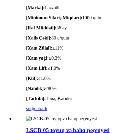
[Marka]:
Ləzzətli
[Minimum Sifariş Miqdarı]:
1000 qutu
[Raf Müddəti]:
36 ay
[Xalis Çəki]:
80 q/qutu
[Xam Zülal]:
≥11%
[Xam yağ]:
≥0.3%
[Xam Lif]:
≤1.0%
[Kül]:
≤1.0%
[Nəmlik]:
≤80%
[Tərkibi]:
Tuna, Karides
sorğu
ətraflı
LSCB-05 toyuq və balıq peçenyesi