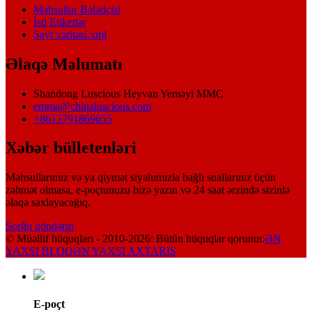
Məhsullar Bələdçisi
İsti Etiketlər
Sayt xəritəsi.xml
Əlaqə Məlumatı
Shandong Luscious Heyvan Yeməyi MMC
emma@chinaluscious.com
+8613791869655
Xəbər bülletenləri
Məhsullarımız və ya qiymət siyahımızla bağlı suallarınız üçün
zəhmət olmasa, e-poçtunuzu bizə yazın və 24 saat ərzində sizinlə
əlaqə saxlayacağıq.
Sorğu göndərin
© Müəllif hüquqları - 2010-2026: Bütün hüquqlar qorunur.
ƏN
YAXŞI BLOQ
ƏN YAXŞI AXTARIŞ
E-poçt