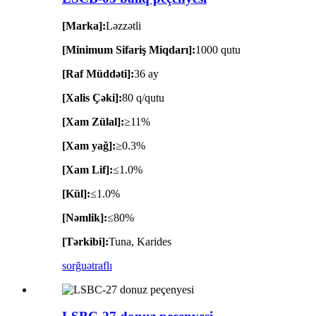
[Marka]:
Ləzzətli
[Minimum Sifariş Miqdarı]:
1000 qutu
[Raf Müddəti]:
36 ay
[Xalis Çəki]:
80 q/qutu
[Xam Zülal]:
≥11%
[Xam yağ]:
≥0.3%
[Xam Lif]:
≤1.0%
[Kül]:
≤1.0%
[Nəmlik]:
≤80%
[Tərkibi]:
Tuna, Karides
sorğu
ətraflı