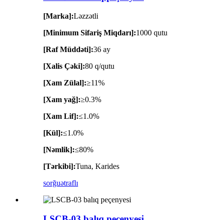
[Marka]:
Ləzzətli
[Minimum Sifariş Miqdarı]:
1000 qutu
[Raf Müddəti]:
36 ay
[Xalis Çəki]:
80 q/qutu
[Xam Zülal]:
≥11%
[Xam yağ]:
≥0.3%
[Xam Lif]:
≤1.0%
[Kül]:
≤1.0%
[Nəmlik]:
≤80%
[Tərkibi]:
Tuna, Karides
sorğu
ətraflı
LSCB-03 balıq peçenyesi