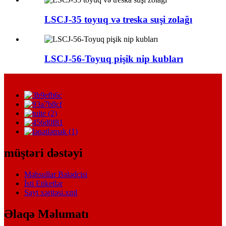
LSCJ-35 toyuq və treska suşi zolağı
LSCJ-56-Toyuq pişik nip kubları
müştəri dəstəyi
Məhsullar Bələdçisi
İsti Etiketlər
Sayt xəritəsi.xml
Əlaqə Məlumatı