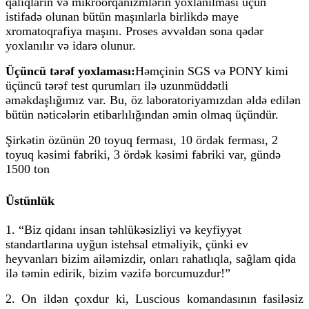
qalıqların və mikroorqanizmlərin yoxlanılması üçün
istifadə olunan bütün maşınlarla birlikdə maye
xromatoqrafiya maşını. Proses əvvəldən sona qədər
yoxlanılır və idarə olunur.
Üçüncü tərəf yoxlaması:
Həmçinin SGS və PONY kimi
üçüncü tərəf test qurumları ilə uzunmüddətli
əməkdaşlığımız var. Bu, öz laboratoriyamızdan əldə edilən
bütün nəticələrin etibarlılığından əmin olmaq üçündür.
Şirkətin özünün 20 toyuq ferması, 10 ördək ferması, 2
toyuq kəsimi fabriki, 3 ördək kəsimi fabriki var, gündə
1500 ton
Üstünlük
1. “Biz qidanı insan təhlükəsizliyi və keyfiyyət
standartlarına uyğun istehsal etməliyik, çünki ev
heyvanları bizim ailəmizdir, onları rahatlıqla, sağlam qida
ilə təmin edirik, bizim vəzifə borcumuzdur!”
2. On ildən çoxdur ki, Luscious komandasının fasiləsiz