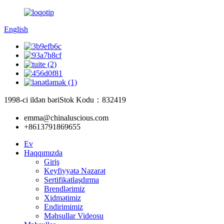
English
1998-ci ildən bəri
Stok Kodu：832419
emma@chinaluscious.com
+8613791869655
Ev
Haqqımızda
Giriş
Keyfiyyətə Nəzarət
Sertifikatlaşdırma
Brendlərimiz
Xidmətimiz
Endirimimiz
Məhsullar Videosu