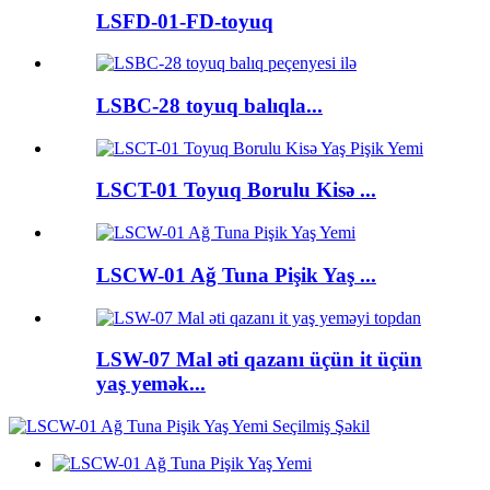
LSFD-01-FD-toyuq
LSBC-28 toyuq balıqla...
LSCT-01 Toyuq Borulu Kisə ...
LSCW-01 Ağ Tuna Pişik Yaş ...
LSW-07 Mal əti qazanı üçün it üçün
yaş yemək...