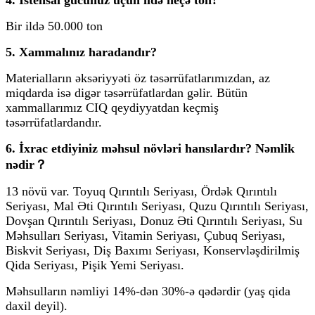
Bir ildə 50.000 ton
5. Xammalınız haradandır?
Materialların əksəriyyəti öz təsərrüfatlarımızdan, az
miqdarda isə digər təsərrüfatlardan gəlir. Bütün
xammallarımız CIQ qeydiyyatdan keçmiş
təsərrüfatlardandır.
6. İxrac etdiyiniz məhsul növləri hansılardır? Nəmlik
nədir？
13 növü var. Toyuq Qırıntılı Seriyası, Ördək Qırıntılı
Seriyası, Mal Əti Qırıntılı Seriyası, Quzu Qırıntılı Seriyası,
Dovşan Qırıntılı Seriyası, Donuz Əti Qırıntılı Seriyası, Su
Məhsulları Seriyası, Vitamin Seriyası, Çubuq Seriyası,
Biskvit Seriyası, Diş Baxımı Seriyası, Konservləşdirilmiş
Qida Seriyası, Pişik Yemi Seriyası.
Məhsulların nəmliyi 14%-dən 30%-ə qədərdir (yaş qida
daxil deyil).