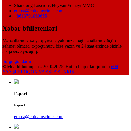
Shandong Luscious Heyvan Yeməyi MMC
emma@chinaluscious.com
+8613791869655
Xəbər bülletenləri
Məhsullarımız və ya qiymət siyahımızla bağlı suallarınız üçün
zəhmət olmasa, e-poçtunuzu bizə yazın və 24 saat ərzində sizinlə
əlaqə saxlayacağıq.
Sorğu göndərin
© Müəllif hüquqları - 2010-2026: Bütün hüquqlar qorunur.
ƏN
YAXŞI BLOQ
ƏN YAXŞI AXTARIŞ
E-poçt
E-poçt
emma@chinaluscious.com