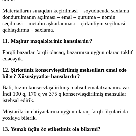
Materialların sınaqdan keçirilməsi – soyuducuda saxlama –
dondurulmanın açılması – emal – qurutma – nəmin
seçilməsi – metalın aşkarlanması – çirkinliyin seçilməsi –
qablaşdırma – saxlama.
11. Məşhur məqalələriniz hansılardır?
Fərqli bazarlar fərqli olacaq, bazarınıza uyğun olaraq təklif
edəcəyik.
12. Şirkətiniz konservləşdirilmiş məhsulları emal edə
bilər? Xüsusiyyətlər hansılardır?
Bəli, bizim konservləşdirilmiş məhsul emalatxanamız var.
İndi 100 q, 170 q və 375 q konservləşdirilmiş məhsullar
istehsal edirik.
Müştərilərin ehtiyaclarına uyğun olaraq fərqli ölçüləri də
yoxlaya bilərik.
13. Yemək üçün öz etiketimiz ola bilərmi?