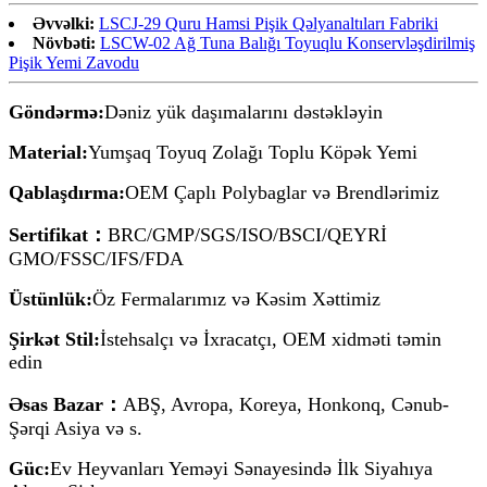
Əvvəlki:
LSCJ-29 Quru Hamsi Pişik Qəlyanaltıları Fabriki
Növbəti:
LSCW-02 Ağ Tuna Balığı Toyuqlu Konservləşdirilmiş
Pişik Yemi Zavodu
Göndərmə:
Dəniz yük daşımalarını dəstəkləyin
Material:
Yumşaq Toyuq Zolağı Toplu Köpək Yemi
Qablaşdırma:
OEM Çaplı Polybaglar və Brendlərimiz
Sertifikat：
BRC/GMP/SGS/ISO/BSCI/QEYRİ
GMO/FSSC/IFS/FDA
Üstünlük:
Öz Fermalarımız və Kəsim Xəttimiz
Şirkət Stil:
İstehsalçı və İxracatçı, OEM xidməti təmin
edin
Əsas Bazar：
ABŞ, Avropa, Koreya, Honkonq, Cənub-
Şərqi Asiya və s.
Güc:
Ev Heyvanları Yeməyi Sənayesində İlk Siyahıya