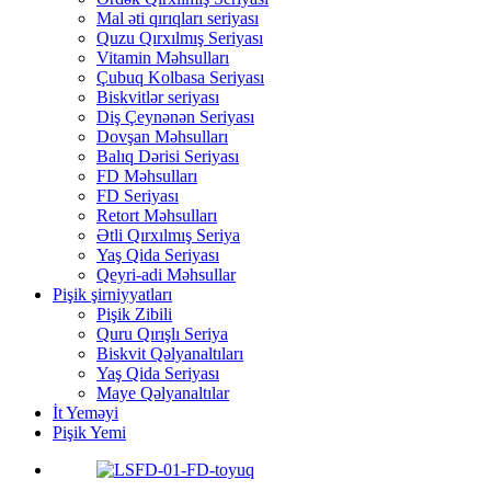
Mal əti qırıqları seriyası
Quzu Qırxılmış Seriyası
Vitamin Məhsulları
Çubuq Kolbasa Seriyası
Biskvitlər seriyası
Diş Çeynənən Seriyası
Dovşan Məhsulları
Balıq Dərisi Seriyası
FD Məhsulları
FD Seriyası
Retort Məhsulları
Ətli Qırxılmış Seriya
Yaş Qida Seriyası
Qeyri-adi Məhsullar
Pişik şirniyyatları
Pişik Zibili
Quru Qırışlı Seriya
Biskvit Qəlyanaltıları
Yaş Qida Seriyası
Maye Qəlyanaltılar
İt Yeməyi
Pişik Yemi