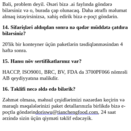
Bəli, problem deyil. Əsəri bizə .ai faylında göndərə
bilərsiniz və o, burada çap olunacaq. Daha ətraflı məlumat
almaq istəyirsinizsə, xahiş edirik bizə e-poçt göndərin.
14. Sifarişləri aldıqdan sonra nə qədər müddətə çatdıra
bilərsiniz?
20'lik bir konteyner üçün paketlərin təsdiqlənməsindən 4
həftə sonra.
15. Hansı növ sertifikatlarınız var?
HACCP, ISO9001, BRC, BV, FDA da 3700PF066 nömrəli
AB qeydiyyatına malikdir.
16. Təklifi necə əldə edə bilərik?
Zəhmət olmasa, məhsul çeşidlərimizi nəzərdən keçirin və
maraqlı məqalələrinizi paket detallarınızla birlikdə bizə e-
poçtla göndərin
doriswu@tianchengfood.com
, 24 saat
ərzində sizin üçün qiyməti təklif edəcəyik.