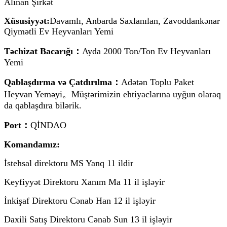
Alınan Şirkət
Xüsusiyyət:
Davamlı, Anbarda Saxlanılan, Zavoddankənar
Qiymətli Ev Heyvanları Yemi
Təchizat Bacarığı：
Ayda 2000 Ton/Ton Ev Heyvanları
Yemi
Qablaşdırma və Çatdırılma：
Adətən Toplu Paket
Heyvan Yeməyi。Müştərimizin ehtiyaclarına uyğun olaraq
da qablaşdıra bilərik.
Port：
QİNDAO
Komandamız:
İstehsal direktoru MS Yanq 11 ildir
Keyfiyyət Direktoru Xanım Ma 11 il işləyir
İnkişaf Direktoru Cənab Han 12 il işləyir
Daxili Satış Direktoru Cənab Sun 13 il işləyir