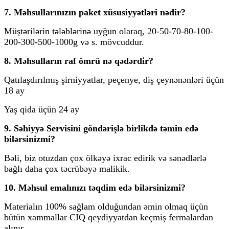
7. Məhsullarınızın paket xüsusiyyətləri nədir?
Müştərilərin tələblərinə uyğun olaraq, 20-50-70-80-100-
200-300-500-1000g və s. mövcuddur.
8. Məhsulların raf ömrü nə qədərdir?
Qatılaşdırılmış şirniyyatlar, peçenye, diş çeynənənləri üçün
18 ay
Yaş qida üçün 24 ay
9. Səhiyyə Servisini göndərişlə birlikdə təmin edə
bilərsinizmi?
Bəli, biz otuzdan çox ölkəyə ixrac edirik və sənədlərlə
bağlı daha çox təcrübəyə malikik.
10. Məhsul emalınızı təqdim edə bilərsinizmi?
Materialın 100% sağlam olduğundan əmin olmaq üçün
bütün xammallar CIQ qeydiyyatdan keçmiş fermalardan
alınır.