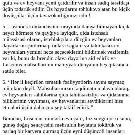
qutu və ev heyvanı yemi çatdırılır və insan sadiq tərəfdaşı
üçün tədarük edilir. Öz həyatlarını təhlükəyə atan bu kiçik
döyüşçülər üçün təvazökarlığımızı edin!
5. Luscious komandasının ürəyində danışa bilməyən kiçik
həyat hörmətə və qayğıya layiqdir, qida istehsalı
müəssisəsi olaraq, istehlakçılara düzgün ev heyvanları
dəyərlərini çatdırmaq, onlara sağlam və təhlükəsiz ev
heyvanları yemini necə seçəcəklərini bildirmək vəzifəmiz
var ki, bunu da brendin əlavə dəyərinə aid edirik və
Luscious məhsullarının mahiyyəti dünyanın beş qitəsində
satıla bilər.
6. “Hər il keçirilən tematik fəaliyyətlərin sayını saymaq
mümkün deyil. Məhsullarımızın təqdimatına əlavə olaraq,
ev heyvanları sahiblərinə qida təhlükəsizliyi və qidalanma
biliklərinin yayılması, ev heyvanlarını sevdiklərini hiss
etmələri üçün daha çox şey təklif edirik.”
Buradan, Luscious minlərlə evə çatır, biz sevgi qorxusunu,
günəş doğuş sənayesini məhsulun həyatına tökürük və
parlaq bir karyera qurmaq üçün eyni düşüncəli insanları