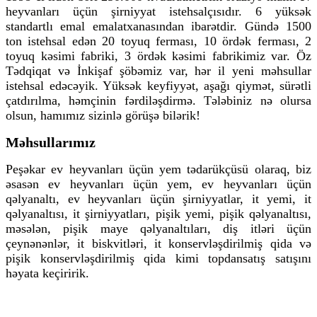
heyvanları üçün şirniyyat istehsalçısıdır. 6 yüksək
standartlı emal emalatxanasından ibarətdir. Gündə 1500
ton istehsal edən 20 toyuq ferması, 10 ördək ferması, 2
toyuq kəsimi fabriki, 3 ördək kəsimi fabrikimiz var. Öz
Tədqiqat və İnkişaf şöbəmiz var, hər il yeni məhsullar
istehsal edəcəyik. Yüksək keyfiyyət, aşağı qiymət, sürətli
çatdırılma, həmçinin fərdiləşdirmə. Tələbiniz nə olursa
olsun, hamımız sizinlə görüşə bilərik!
Məhsullarımız
Peşəkar ev heyvanları üçün yem tədarükçüsü olaraq, biz
əsasən ev heyvanları üçün yem, ev heyvanları üçün
qəlyanaltı, ev heyvanları üçün şirniyyatlar, it yemi, it
qəlyanaltısı, it şirniyyatları, pişik yemi, pişik qəlyanaltısı,
məsələn, pişik maye qəlyanaltıları, diş itləri üçün
çeynənənlər, it biskvitləri, it konservləşdirilmiş qida və
pişik konservləşdirilmiş qida kimi topdansatış satışını
həyata keçiririk.