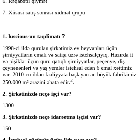
6. Rəqabətli qiymət
7. Xüsusi satış sonrası xidmət qrupu
1. luscious-un təqdimatı？
1998-ci ildə qurulan şirkətimiz ev heyvanları üçün
şirniyyatların emalı və satışı üzrə istehsalçıyıq. Hazırda it
və pişiklər üçün quru qatıqlı şirniyyatlar, peçenye, diş
çeynənənləri və yaş yemlər istehsal edən 6 emal xəttimiz
var. 2010-cu ildən fəaliyyətə başlayan ən böyük fabrikimiz
2
250.000 m² ərazini əhatə edir.
.
2. Şirkətinizdə neçə işçi var?
1300
3. Şirkətinizdə neçə idarəetmə işçisi var?
150
4. İstehsal gücünüz üçün ildə neçə ton?