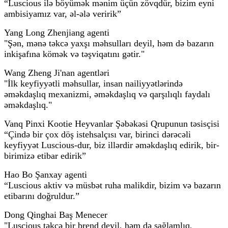
“Luscious ilə böyümək mənim üçün zövqdür, bizim eyni
ambisiyamız var, əl-ələ veririk”
Yang Long Zhenjiang agenti
"Şən, mənə təkcə yaxşı məhsulları deyil, həm də bazarın
inkişafına kömək və təşviqatını gətir."
Wang Zheng Ji'nan agentləri
"İlk keyfiyyətli məhsullar, insan nailiyyətlərində
əməkdaşlıq mexanizmi, əməkdaşlıq və qarşılıqlı faydalı
əməkdaşlıq."
Vanq Pinxi Kootie Heyvanlar Şəbəkəsi Qrupunun təsisçisi
“Çində bir çox döş istehsalçısı var, birinci dərəcəli
keyfiyyət Luscious-dur, biz illərdir əməkdaşlıq edirik, bir-
birimizə etibar edirik”
Hao Bo Şanxay agenti
“Luscious aktiv və müsbət ruha malikdir, bizim və bazarın
etibarını doğruldur.”
Dong Qinghai Baş Menecer
"Luscious təkcə bir brend deyil, həm də sağlamlıq,