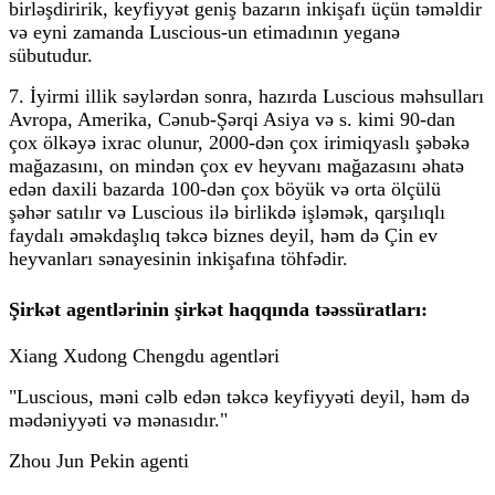
birləşdiririk, keyfiyyət geniş bazarın inkişafı üçün təməldir
və eyni zamanda Luscious-un etimadının yeganə
sübutudur.
7. İyirmi illik səylərdən sonra, hazırda Luscious məhsulları
Avropa, Amerika, Cənub-Şərqi Asiya və s. kimi 90-dan
çox ölkəyə ixrac olunur, 2000-dən çox irimiqyaslı şəbəkə
mağazasını, on mindən çox ev heyvanı mağazasını əhatə
edən daxili bazarda 100-dən çox böyük və orta ölçülü
şəhər satılır və Luscious ilə birlikdə işləmək, qarşılıqlı
faydalı əməkdaşlıq təkcə biznes deyil, həm də Çin ev
heyvanları sənayesinin inkişafına töhfədir.
Şirkət agentlərinin şirkət haqqında təəssüratları:
Xiang Xudong Chengdu agentləri
"Luscious, məni cəlb edən təkcə keyfiyyəti deyil, həm də
mədəniyyəti və mənasıdır."
Zhou Jun Pekin agenti