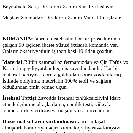
Beynəlxalq Satış Direktoru Xanım Sun 13 il işləyir
Müştəri Xidmətləri Direktoru Xanım Vanq 10 il işləyir
KOMANDA:
Fabrikdə istehsalın hər bir prosedurunda
çalışan 50 işçidən ibarət xüsusi ixtisaslı komanda var.
Onların əksəriyyətinin iş təcrübəsi 10 ildən çoxdur.
Material:
Bütün xammal öz fermamızdan və Çin Təftiş və
Karantin qeydiyyatdan keçmiş zavodundandır. Hər bir
material partiyası fabrikə gəldikdən sonra yoxlanılacaq.
İstifadə etdiyimiz materialın 100% təbii və sağlam
olduğundan əmin olmaq üçün.
İstehsal Təftişi:
Zavodda istehsal təhlükəsizliyini idarə
etmək üçün metal aşkarlama, nəmlik testi, yüksək
temperaturlu sterilizasiya maşını və s. mövcuddur.
Hazır məhsulların yoxlanılması:
fabrik inkişaf
etmişdir
laboratoriya
ilə
qaz xromatoqrafiyası
və kimyəvi