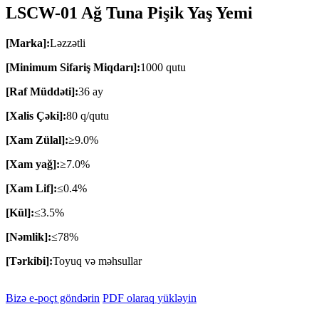
LSCW-01 Ağ Tuna Pişik Yaş Yemi
[Marka]:
Ləzzətli
[Minimum Sifariş Miqdarı]:
1000 qutu
[Raf Müddəti]:
36 ay
[Xalis Çəki]:
80 q/qutu
[Xam Zülal]:
≥9.0%
[Xam yağ]:
≥7.0%
[Xam Lif]:
≤0.4%
[Kül]:
≤3.5%
[Nəmlik]:
≤78%
[Tərkibi]:
Toyuq və məhsullar
Bizə e-poçt göndərin
PDF olaraq yükləyin