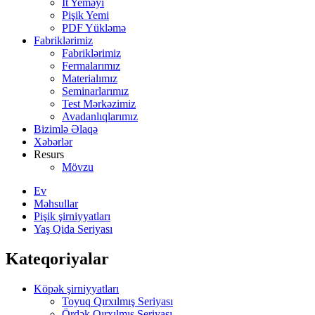
İt Yeməyi
Pişik Yemi
PDF Yükləmə
Fabriklərimiz
Fabriklərimiz
Fermalarımız
Materialımız
Seminarlarımız
Test Mərkəzimiz
Avadanlıqlarımız
Bizimlə Əlaqə
Xəbərlər
Resurs
Mövzu
Ev
Məhsullar
Pişik şirniyyatları
Yaş Qida Seriyası
Kateqoriyalar
Köpək şirniyyatları
Toyuq Qırxılmış Seriyası
Ördək Qırxılmış Seriyası