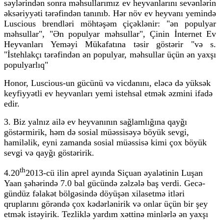
səylərindən sonra məhsullarımız ev heyvanlarını sevənlərin
əksəriyyəti tərəfindən tanınıb. Hər növ ev heyvanı yemində
Luscious brendləri möhtəşəm çiçəklənir: "ən populyar
məhsullar", "Ən populyar məhsullar", Çinin İnternet Ev
Heyvanları Yeməyi Mükafatına təsir göstərir "və s.
"İstehlakçı tərəfindən ən populyar, məhsullar üçün ən yaxşı
populyarlıq"
Honor, Luscious-un gücünü və vicdanını, eləcə də yüksək
keyfiyyətli ev heyvanları yemi istehsal etmək əzmini ifadə
edir.
3. Biz yalnız ailə ev heyvanının sağlamlığına qayğı
göstərmirik, həm də sosial müəssisəyə böyük sevgi,
hamiləlik, eyni zamanda sosial müəssisə kimi çox böyük
sevgi və qayğı göstəririk.
th
4.20
2013-cü ilin aprel ayında Siçuan əyalətinin Luşan
Yaan şəhərində 7.0 bal gücündə zəlzələ baş verdi. Gecə-
gündüz fəlakət bölgəsində döyüşən xilasetmə itləri
qruplarını görəndə çox kədərlənirik və onlar üçün bir şey
etmək istəyirik. Tezliklə yardım xəttinə minlərlə ən yaxşı