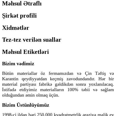
Məhsul Ətraflı
Şirkət profili
Xidmətlər
Tez-tez verilən suallar
Məhsul Etiketləri
Bizim vədimiz
Bütün materiallar öz fermamızdan və Çin Təftiş və
Karantin qeydiyyatdan keçmiş zavodundandır. Hər bir
material partiyası fabrikə gəldikdən sonra yoxlanılacaq.
İstifadə etdiyimiz materialların 100% təbii və sağlam
olduğundan əmin olmaq üçün.
Bizim Üstünlüyümüz
1998-ci ildən bəri 250.000 kvadratmetrlik əraziyə malik ev