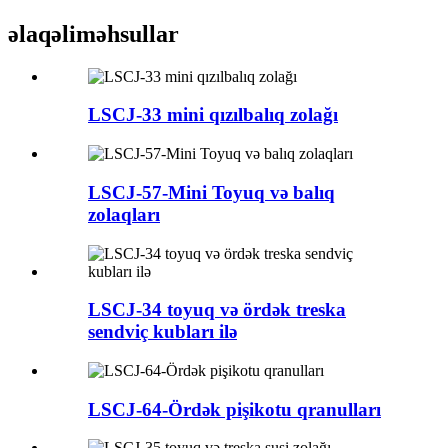
əlaqəli
məhsullar
LSCJ-33 mini qızılbalıq zolağı
LSCJ-57-Mini Toyuq və balıq
zolaqları
LSCJ-34 toyuq və ördək treska
sendviç kubları ilə
LSCJ-64-Ördək pişikotu qranulları