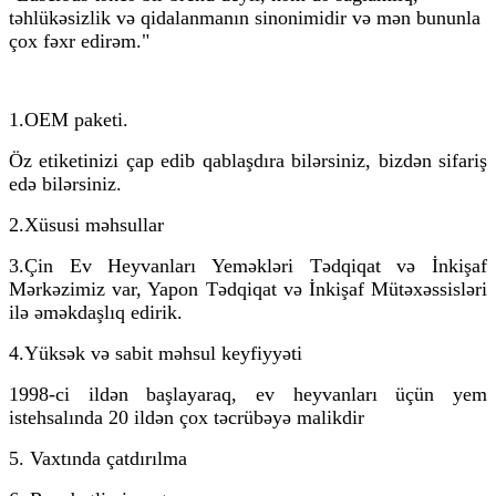
təhlükəsizlik və qidalanmanın sinonimidir və mən bununla
çox fəxr edirəm."
1.OEM paketi.
Öz etiketinizi çap edib qablaşdıra bilərsiniz, bizdən sifariş
edə bilərsiniz.
2.
Xüsusi məhsullar
3.
Çin Ev Heyvanları Yeməkləri Tədqiqat və İnkişaf
Mərkəzimiz var, Yapon Tədqiqat və İnkişaf Mütəxəssisləri
ilə əməkdaşlıq edirik.
4.Yüksək və sabit məhsul keyfiyyəti
1998-ci ildən başlayaraq, ev heyvanları üçün yem
istehsalında 20 ildən çox təcrübəyə malikdir
5. Vaxtında çatdırılma