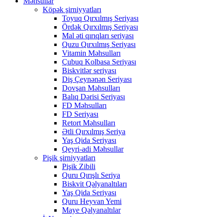
Məhsullar
Köpək şirniyyatları
Toyuq Qırxılmış Seriyası
Ördək Qırxılmış Seriyası
Mal əti qırıqları seriyası
Quzu Qırxılmış Seriyası
Vitamin Məhsulları
Çubuq Kolbasa Seriyası
Biskvitlər seriyası
Diş Çeynənən Seriyası
Dovşan Məhsulları
Balıq Dərisi Seriyası
FD Məhsulları
FD Seriyası
Retort Məhsulları
Ətli Qırxılmış Seriya
Yaş Qida Seriyası
Qeyri-adi Məhsullar
Pişik şirniyyatları
Pişik Zibili
Quru Qırışlı Seriya
Biskvit Qəlyanaltıları
Yaş Qida Seriyası
Quru Heyvan Yemi
Maye Qəlyanaltılar