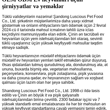
şirniyyatlar və yeməklər
Tüklü valideynlərin nəzərinə! Şandong Luscious Pet Food
Co., Ltd. şirkətinin müştərilərimizə daha yaxşı xidmət
göstərmək və onların ehtiyaclarını tam ödəmək üçün 2 fevral
2024-cü il tarixində məhsul icmalının təhlili üzrə iclas
keçirdiyini məmnuniyyətlə elan edirik. Çinin ən təcrübəli ev
heyvanları üçün yem istehsalçılarından biri olaraq, sevimli
tüklü uşaqlarınız üçün yüksək keyfiyyətli məhsullar təqdim
etməyə sadiqik.
Tüklü heyvanlarınızın müxtəlif ehtiyaclarını ödəmək üçün
müxtəlif ev heyvanları yemləri təklif etməkdən qürur duyuruq.
Əsas qidalardan tutmuş qurudulmuş ətə, dondurulmuş ətə, ət
ununa, buxarda bişmiş ətə, vegetarian məhsullarına,
peçenyelərə, konservlərə, pişik zolaqlarına, pişik yuvasına
və daha çoxuna qədər, ev heyvanınızın sağlam və xoşbəxt
qalması üçün lazım olan hər şeyə sahibik.
Shandong Luscious Pet Food Co., Ltd. 1998-ci ildə təsis
edilib və Çinin ən böyük it və pişik qəlyanaltı
istehsalçılarından birinə çevrilib. 2300 fədakar işçisi və 7
yüksək standartlı emal emalatxanası ilə hər bir məhsulun ən
yüksək keyfiyyət standartlarına cavab verməsini təmin edirik.