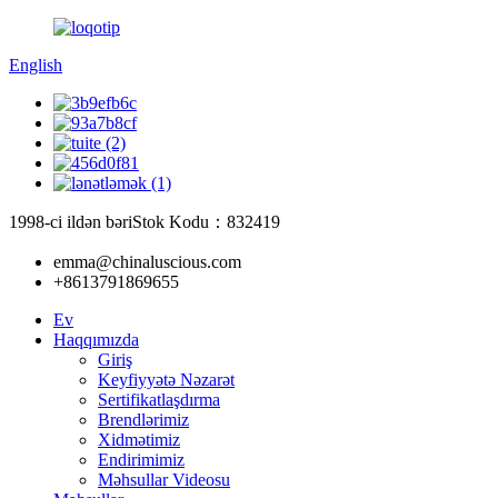
English
1998-ci ildən bəri
Stok Kodu：832419
emma@chinaluscious.com
+8613791869655
Ev
Haqqımızda
Giriş
Keyfiyyətə Nəzarət
Sertifikatlaşdırma
Brendlərimiz
Xidmətimiz
Endirimimiz
Məhsullar Videosu