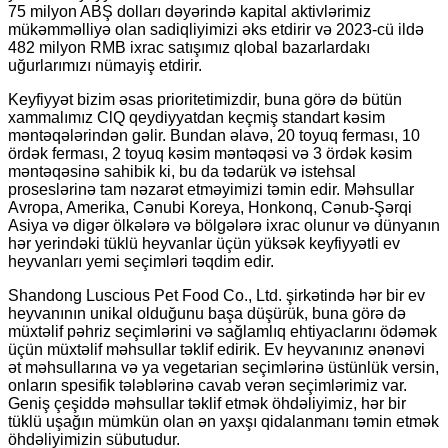
75 milyon ABŞ dolları dəyərində kapital aktivlərimiz
mükəmməlliyə olan sadiqliyimizi əks etdirir və 2023-cü ildə
482 milyon RMB ixrac satışımız qlobal bazarlardakı
uğurlarımızı nümayiş etdirir.
Keyfiyyət bizim əsas prioritetimizdir, buna görə də bütün
xammalımız ClQ qeydiyyatdan keçmiş standart kəsim
məntəqələrindən gəlir. Bundan əlavə, 20 toyuq ferması, 10
ördək ferması, 2 toyuq kəsim məntəqəsi və 3 ördək kəsim
məntəqəsinə sahibik ki, bu da tədarük və istehsal
proseslərinə tam nəzarət etməyimizi təmin edir. Məhsullar
Avropa, Amerika, Cənubi Koreya, Honkonq, Cənub-Şərqi
Asiya və digər ölkələrə və bölgələrə ixrac olunur və dünyanın
hər yerindəki tüklü heyvanlar üçün yüksək keyfiyyətli ev
heyvanları yemi seçimləri təqdim edir.
Shandong Luscious Pet Food Co., Ltd. şirkətində hər bir ev
heyvanının unikal olduğunu başa düşürük, buna görə də
müxtəlif pəhriz seçimlərini və sağlamlıq ehtiyaclarını ödəmək
üçün müxtəlif məhsullar təklif edirik. Ev heyvanınız ənənəvi
ət məhsullarına və ya vegetarian seçimlərinə üstünlük versin,
onların spesifik tələblərinə cavab verən seçimlərimiz var.
Geniş çeşiddə məhsullar təklif etmək öhdəliyimiz, hər bir
tüklü uşağın mümkün olan ən yaxşı qidalanmanı təmin etmək
öhdəliyimizin sübutudur.