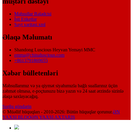
müştəri dəstəyi
Məhsullar Bələdçisi
İsti Etiketlər
Sayt xəritəsi.xml
Əlaqə Məlumatı
Shandong Luscious Heyvan Yeməyi MMC
emma@chinaluscious.com
+8613791869655
Xəbər bülletenləri
Məhsullarımız və ya qiymət siyahımızla bağlı suallarınız üçün
zəhmət olmasa, e-poçtunuzu bizə yazın və 24 saat ərzində sizinlə
əlaqə saxlayacağıq.
Sorğu göndərin
© Müəllif hüquqları - 2010-2026: Bütün hüquqlar qorunur.
ƏN
YAXŞI BLOQ
ƏN YAXŞI AXTARIŞ