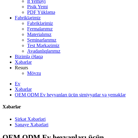
İt Yeməyi
Pişik Yemi
PDF Yükləmə
Fabriklərimiz
Fabriklərimiz
Fermalarımız
Materialımız
Seminarlarımız
Test Mərkəzimiz
Avadanlıqlarımız
Bizimlə Əlaqə
Xəbərlər
Resurs
Mövzu
Ev
Xəbərlər
OEM ODM Ev heyvanları üçün şirniyyatlar və yeməklər
Xəbərlər
Şirkət Xəbərləri
Sənaye Xəbərləri
OEM ODM Ev heyvanları üçün