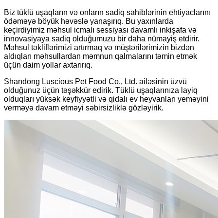
Biz tüklü uşaqların və onların sadiq sahiblərinin ehtiyaclarını
ödəməyə böyük həvəslə yanaşırıq. Bu yaxınlarda
keçirdiyimiz məhsul icmalı sessiyası davamlı inkişafa və
innovasiyaya sadiq olduğumuzu bir daha nümayiş etdirir.
Məhsul təkliflərimizi artırmaq və müştərilərimizin bizdən
aldıqları məhsullardan məmnun qalmalarını təmin etmək
üçün daim yollar axtarırıq.
Shandong Luscious Pet Food Co., Ltd. ailəsinin üzvü
olduğunuz üçün təşəkkür edirik. Tüklü uşaqlarınıza layiq
olduqları yüksək keyfiyyətli və qidalı ev heyvanları yeməyini
verməyə davam etməyi səbirsizliklə gözləyirik.