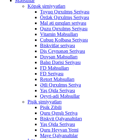
Məhsullar
Köpək şirniyyatları
Toyuq Qırxılmış Seriyası
Ördək Qırxılmış Seriyası
Mal əti qırıqları seriyası
Quzu Qırxılmış Seriyası
Vitamin Məhsulları
Çubuq Kolbasa Seriyası
Biskvitlər seriyası
Diş Çeynənən Seriyası
Dovşan Məhsulları
Balıq Dərisi Seriyası
FD Məhsulları
FD Seriyası
Retort Məhsulları
Ətli Qırxılmış Seriya
Yaş Qida Seriyası
Qeyri-adi Məhsullar
Pişik şirniyyatları
Pişik Zibili
Quru Qırışlı Seriya
Biskvit Qəlyanaltıları
Yaş Qida Seriyası
Quru Heyvan Yemi
Maye Qəlyanaltılar