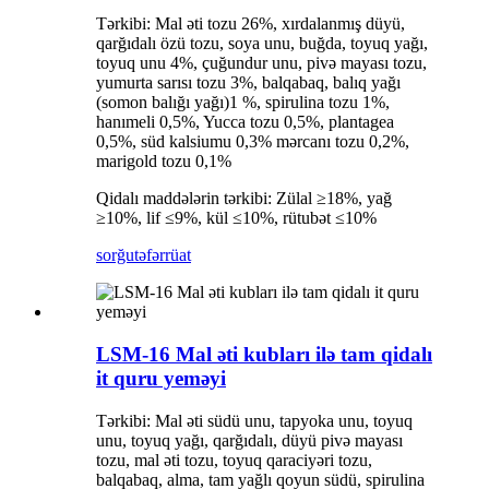
Tərkibi: Mal əti tozu 26%, xırdalanmış düyü,
qarğıdalı özü tozu, soya unu, buğda, toyuq yağı,
toyuq unu 4%, çuğundur unu, pivə mayası tozu,
yumurta sarısı tozu 3%, balqabaq, balıq yağı
(somon balığı yağı)1 %, spirulina tozu 1%,
hanımeli 0,5%, Yucca tozu 0,5%, plantagea
0,5%, süd kalsiumu 0,3% mərcanı tozu 0,2%,
marigold tozu 0,1%
Qidalı maddələrin tərkibi: Zülal ≥18%, yağ
≥10%, lif ≤9%, kül ≤10%, rütubət ≤10%
sorğu
təfərrüat
LSM-16 Mal əti kubları ilə tam qidalı
it quru yeməyi
Tərkibi: Mal əti südü unu, tapyoka unu, toyuq
unu, toyuq yağı, qarğıdalı, düyü pivə mayası
tozu, mal əti tozu, toyuq qaraciyəri tozu,
balqabaq, alma, tam yağlı qoyun südü, spirulina