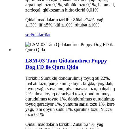
arpa tingi tozu 0,1%, sümük tozu 0,1%, hanımeli,
zerdeçal, qlükozamin hidroxlorid 0,01%
Qidalı maddələrin tərkibi: Zülal ≥24%, yağ
≥13%, lif ≤5%, kül ≤10%, rütubət ≤10%
sorğu
təfərrüat
LSM-03 Tam Qidalandırıcı Puppy
Dog FD ilə Quru Qida
Tərkibi: Sümüklü dondurulmuş toyuq əti 22%,
mal əti tozu, parçalanmış düyü, buğda, qarğıdalı,
toyuq yağı, soya unu, pivə mayası tozu, balqabaq
2%, alma, toyuq qaraciyəri tozu, dondurulmuş
qurudulmuş toyuq 1%, dondurulmuş qurudulmuş
toyuq qaraciyər 1%, yumurta sarısı tozu 1%, kərə
yağı, tam qoyun südü 1%, spirulina tozu, Yucca
tozu 0,1%
Qidalı maddələrin tərkibi: Zülal ≥24%, yağ