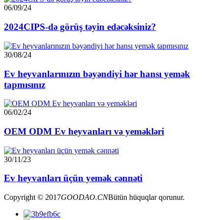
06/09/24
2024CIPS-də görüş təyin edəcəksiniz?
30/08/24
Ev heyvanlarınızın bəyəndiyi hər hansı yemək
tapmısınız
06/02/24
OEM ODM Ev heyvanları və yeməkləri
30/11/23
Ev heyvanları üçün yemək cənnəti
Copyright © 2017
GOODAO.CN
Bütün hüquqlar qorunur.