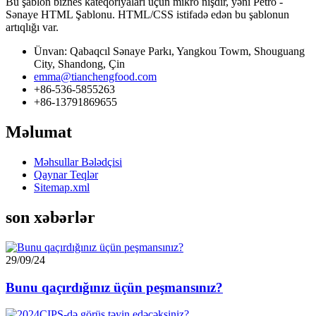
Bu şablon biznes kateqoriyaları üçün mikro nişdir, yəni Petro -
Sənaye HTML Şablonu. HTML/CSS istifadə edən bu şablonun
artıqlığı var.
Ünvan: Qabaqcıl Sənaye Parkı, Yangkou Towm, Shouguang
City, Shandong, Çin
emma@tianchengfood.com
+86-536-5855263
+86-13791869655
Məlumat
Məhsullar Bələdçisi
Qaynar Teqlər
Sitemap.xml
son xəbərlər
29/09/24
Bunu qaçırdığınız üçün peşmansınız?