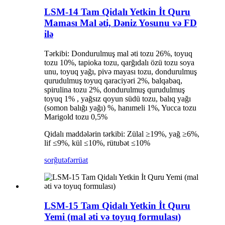
LSM-14 Tam Qidalı Yetkin İt Quru
Maması Mal əti, Dəniz Yosunu və FD
ilə
Tərkibi: Dondurulmuş mal əti tozu 26%, toyuq
tozu 10%, tapioka tozu, qarğıdalı özü tozu soya
unu, toyuq yağı, pivə mayası tozu, dondurulmuş
qurudulmuş toyuq qaraciyəri 2%, balqabaq,
spirulina tozu 2%, dondurulmuş qurudulmuş
toyuq 1% , yağsız qoyun südü tozu, balıq yağı
(somon balığı yağı) %, hanımeli 1%, Yucca tozu
Marigold tozu 0,5%
Qidalı maddələrin tərkibi: Zülal ≥19%, yağ ≥6%,
lif ≤9%, kül ≤10%, rütubət ≤10%
sorğu
təfərrüat
LSM-15 Tam Qidalı Yetkin İt Quru
Yemi (mal əti və toyuq formulası)