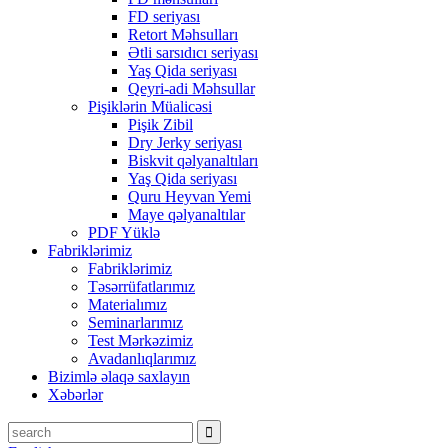
FD seriyası
Retort Məhsulları
Ətli sarsıdıcı seriyası
Yaş Qida seriyası
Qeyri-adi Məhsullar
Pişiklərin Müalicəsi
Pişik Zibil
Dry Jerky seriyası
Biskvit qəlyanaltıları
Yaş Qida seriyası
Quru Heyvan Yemi
Maye qəlyanaltılar
PDF Yüklə
Fabriklərimiz
Fabriklərimiz
Təsərrüfatlarımız
Materialımız
Seminarlarımız
Test Mərkəzimiz
Avadanlıqlarımız
Bizimlə əlaqə saxlayın
Xəbərlər