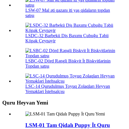
LSW-07 Mal əti qazanı iti yaş qidaların topdan
satışı
LSDC-32 Barbekü Diş Baxımı Çubuğu Təbii
Köpək Çeynəyir
LSBC-02 Dörd Rəngli Biskvit İt Biskvitlərinin
Topdan satışı
LSC-14 Qurudulmuş Toyuq Zolaqları Heyvan
Yeməkləri İstehsalçısı
Quru Heyvan Yemi
LSM-01 Tam Qidalı Puppy İt Quru