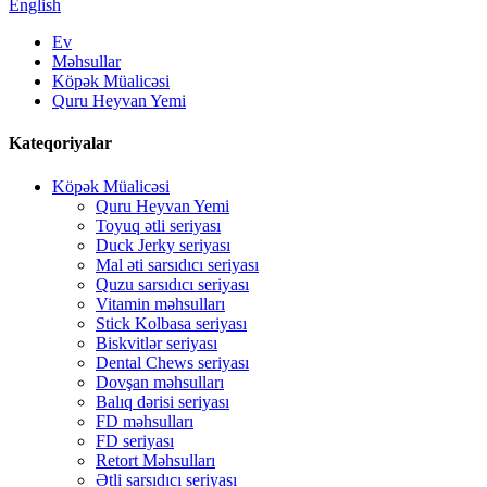
English
Ev
Məhsullar
Köpək Müalicəsi
Quru Heyvan Yemi
Kateqoriyalar
Köpək Müalicəsi
Quru Heyvan Yemi
Toyuq ətli seriyası
Duck Jerky seriyası
Mal əti sarsıdıcı seriyası
Quzu sarsıdıcı seriyası
Vitamin məhsulları
Stick Kolbasa seriyası
Biskvitlər seriyası
Dental Chews seriyası
Dovşan məhsulları
Balıq dərisi seriyası
FD məhsulları
FD seriyası
Retort Məhsulları
Ətli sarsıdıcı seriyası