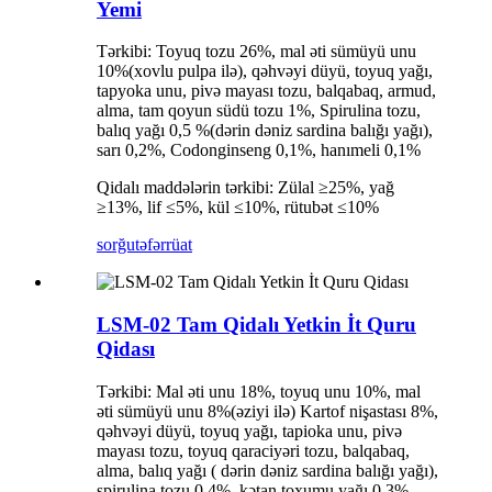
Yemi
Tərkibi: Toyuq tozu 26%, mal əti sümüyü unu
10%(xovlu pulpa ilə), qəhvəyi düyü, toyuq yağı,
tapyoka unu, pivə mayası tozu, balqabaq, armud,
alma, tam qoyun südü tozu 1%, Spirulina tozu,
balıq yağı 0,5 %(dərin dəniz sardina balığı yağı),
sarı 0,2%, Codonginseng 0,1%, hanımeli 0,1%
Qidalı maddələrin tərkibi: Zülal ≥25%, yağ
≥13%, lif ≤5%, kül ≤10%, rütubət ≤10%
sorğu
təfərrüat
LSM-02 Tam Qidalı Yetkin İt Quru
Qidası
Tərkibi: Mal əti unu 18%, toyuq unu 10%, mal
əti sümüyü unu 8%(əziyi ilə) Kartof nişastası 8%,
qəhvəyi düyü, toyuq yağı, tapioka unu, pivə
mayası tozu, toyuq qaraciyəri tozu, balqabaq,
alma, balıq yağı ( dərin dəniz sardina balığı yağı),
spirulina tozu 0,4%, kətan toxumu yağı 0,3%,