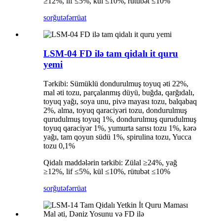
≥12%, lif ≤5%, kül ≤10%, rütubət ≤10%
sorğu
təfərrüat
LSM-04 FD ilə tam qidalı it quru
yemi
Tərkibi: Sümüklü dondurulmuş toyuq əti 22%,
mal əti tozu, parçalanmış düyü, buğda, qarğıdalı,
toyuq yağı, soya unu, pivə mayası tozu, balqabaq
2%, alma, toyuq qaraciyəri tozu, dondurulmuş
qurudulmuş toyuq 1%, dondurulmuş qurudulmuş
toyuq qaraciyər 1%, yumurta sarısı tozu 1%, kərə
yağı, tam qoyun südü 1%, spirulina tozu, Yucca
tozu 0,1%
Qidalı maddələrin tərkibi: Zülal ≥24%, yağ
≥12%, lif ≤5%, kül ≤10%, rütubət ≤10%
sorğu
təfərrüat