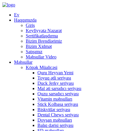
Ev
Haqqımızda
Giriş
Keyfiyyətə Nəzarət
Sertifikatlaşdırma
Bizim Brendlərimiz
Bizim Xidmət
Satışımız
Məhsullar Video
Məhsullar
Köpək Müalicəsi
Quru Heyvan Yemi
Toyuq ətli seriyası
Duck Jerky seriyası
Mal əti sarsıdıcı seriyası
Quzu sarsıdıcı seriyası
Vitamin məhsulları
Stick Kolbasa seriyası
Biskvitlər seriyası
Dental Chews seriyası
Dovşan məhsulları
Balıq dərisi seriyası
FD məhsulları