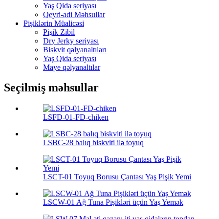
Yaş Qida seriyası
Qeyri-adi Məhsullar
Pişiklərin Müalicəsi
Pişik Zibil
Dry Jerky seriyası
Biskvit qəlyanaltıları
Yaş Qida seriyası
Maye qəlyanaltılar
Seçilmiş məhsullar
LSFD-01-FD-chiken
LSBC-28 balıq biskviti ilə toyuq
LSCT-01 Toyuq Borusu Çantası Yaş Pişik Yemi
LSCW-01 Ağ Tuna Pişikləri üçün Yaş Yemək