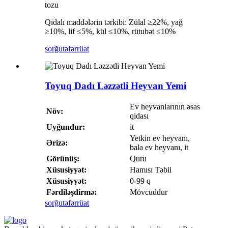
tozu
Qidalı maddələrin tərkibi: Zülal ≥22%, yağ
≥10%, lif ≤5%, kül ≤10%, rütubət ≤10%
sorğu
təfərrüat
Toyuq Dadı Ləzzətli Heyvan Yemi
Ev heyvanlarının əsas
Növ:
qidası
Uyğundur:
it
Yetkin ev heyvanı,
Ərizə:
bala ev heyvanı, it
Görünüş:
Quru
Xüsusiyyət:
Hamısı Təbii
Xüsusiyyət:
0-99 q
Fərdiləşdirmə:
Mövcuddur
sorğu
təfərrüat