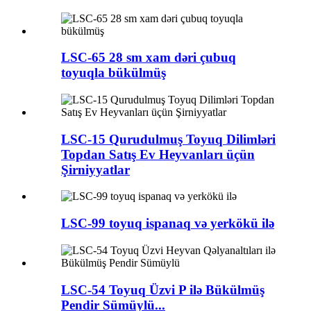
LSC-65 28 sm xam dəri çubuq
toyuqla bükülmüş
LSC-15 Qurudulmuş Toyuq Dilimləri
Topdan Satış Ev Heyvanları üçün
Şirniyyatlar
LSC-99 toyuq ispanaq və yerkökü ilə
LSC-54 Toyuq Üzvi P ilə Bükülmüş
Pendir Sümüylü...