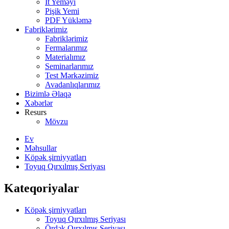
İt Yeməyi
Pişik Yemi
PDF Yükləmə
Fabriklərimiz
Fabriklərimiz
Fermalarımız
Materialımız
Seminarlarımız
Test Mərkəzimiz
Avadanlıqlarımız
Bizimlə Əlaqə
Xəbərlər
Resurs
Mövzu
Ev
Məhsullar
Köpək şirniyyatları
Toyuq Qırxılmış Seriyası
Kateqoriyalar
Köpək şirniyyatları
Toyuq Qırxılmış Seriyası
Ördək Qırxılmış Seriyası