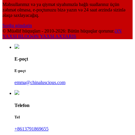
Məhsullarımız və ya qiymət siyahımızla bağlı suallarınız üçün
zəhmət olmasa, e-poçtunuzu bizə yazın və 24 saat ərzində sizinlə
əlaqə saxlayacağıq.
Sorğu göndərin
© Müəllif hüquqları - 2010-2026: Bütün hüquqlar qorunur.
ƏN
YAXŞI BLOQ
ƏN YAXŞI AXTARIŞ
E-poçt
E-poçt
emma@chinaluscious.com
Telefon
Tel
+8613791869655