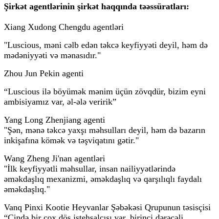
Şirkət agentlərinin şirkət haqqında təəssüratları:
Xiang Xudong Chengdu agentləri
"Luscious, məni cəlb edən təkcə keyfiyyəti deyil, həm də
mədəniyyəti və mənasıdır."
Zhou Jun Pekin agenti
“Luscious ilə böyümək mənim üçün zövqdür, bizim eyni
ambisiyamız var, əl-ələ veririk”
Yang Long Zhenjiang agenti
"Şən, mənə təkcə yaxşı məhsulları deyil, həm də bazarın
inkişafına kömək və təşviqatını gətir."
Wang Zheng Ji'nan agentləri
"İlk keyfiyyətli məhsullar, insan nailiyyətlərində
əməkdaşlıq mexanizmi, əməkdaşlıq və qarşılıqlı faydalı
əməkdaşlıq."
Vanq Pinxi Kootie Heyvanlar Şəbəkəsi Qrupunun təsisçisi
“Çində bir çox döş istehsalçısı var, birinci dərəcəli