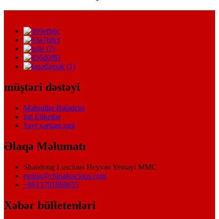
müştəri dəstəyi
Məhsullar Bələdçisi
İsti Etiketlər
Sayt xəritəsi.xml
Əlaqə Məlumatı
Shandong Luscious Heyvan Yeməyi MMC
emma@chinaluscious.com
+8613791869655
Xəbər bülletenləri