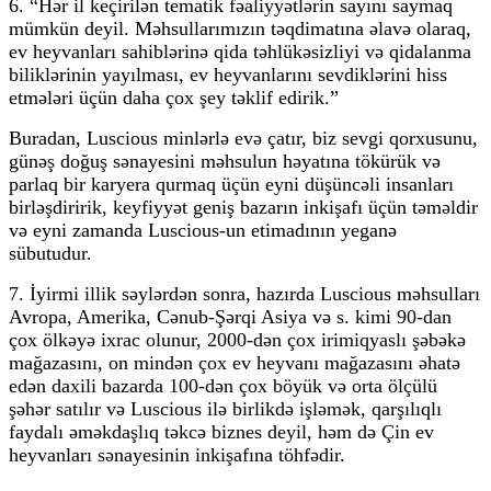
6. “Hər il keçirilən tematik fəaliyyətlərin sayını saymaq
mümkün deyil. Məhsullarımızın təqdimatına əlavə olaraq,
ev heyvanları sahiblərinə qida təhlükəsizliyi və qidalanma
biliklərinin yayılması, ev heyvanlarını sevdiklərini hiss
etmələri üçün daha çox şey təklif edirik.”
Buradan, Luscious minlərlə evə çatır, biz sevgi qorxusunu,
günəş doğuş sənayesini məhsulun həyatına tökürük və
parlaq bir karyera qurmaq üçün eyni düşüncəli insanları
birləşdiririk, keyfiyyət geniş bazarın inkişafı üçün təməldir
və eyni zamanda Luscious-un etimadının yeganə
sübutudur.
7. İyirmi illik səylərdən sonra, hazırda Luscious məhsulları
Avropa, Amerika, Cənub-Şərqi Asiya və s. kimi 90-dan
çox ölkəyə ixrac olunur, 2000-dən çox irimiqyaslı şəbəkə
mağazasını, on mindən çox ev heyvanı mağazasını əhatə
edən daxili bazarda 100-dən çox böyük və orta ölçülü
şəhər satılır və Luscious ilə birlikdə işləmək, qarşılıqlı
faydalı əməkdaşlıq təkcə biznes deyil, həm də Çin ev
heyvanları sənayesinin inkişafına töhfədir.