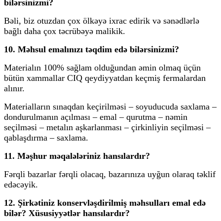
bilərsinizmi?
Bəli, biz otuzdan çox ölkəyə ixrac edirik və sənədlərlə
bağlı daha çox təcrübəyə malikik.
10. Məhsul emalınızı təqdim edə bilərsinizmi?
Materialın 100% sağlam olduğundan əmin olmaq üçün
bütün xammallar CIQ qeydiyyatdan keçmiş fermalardan
alınır.
Materialların sınaqdan keçirilməsi – soyuducuda saxlama –
dondurulmanın açılması – emal – qurutma – nəmin
seçilməsi – metalın aşkarlanması – çirkinliyin seçilməsi –
qablaşdırma – saxlama.
11. Məşhur məqalələriniz hansılardır?
Fərqli bazarlar fərqli olacaq, bazarınıza uyğun olaraq təklif
edəcəyik.
12. Şirkətiniz konservləşdirilmiş məhsulları emal edə
bilər? Xüsusiyyətlər hansılardır?