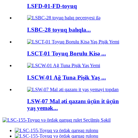
LSFD-01-FD-toyuq
LSBC-28 toyuq balıqla...
LSCT-01 Toyuq Borulu Kisə ...
LSCW-01 Ağ Tuna Pişik Yaş ...
LSW-07 Mal əti qazanı üçün it üçün
yaş yemək...