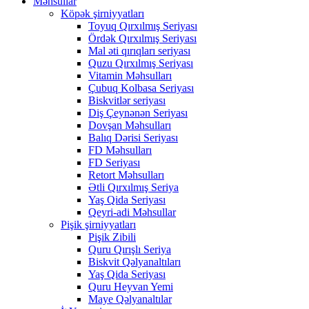
Məhsullar
Köpək şirniyyatları
Toyuq Qırxılmış Seriyası
Ördək Qırxılmış Seriyası
Mal əti qırıqları seriyası
Quzu Qırxılmış Seriyası
Vitamin Məhsulları
Çubuq Kolbasa Seriyası
Biskvitlər seriyası
Diş Çeynənən Seriyası
Dovşan Məhsulları
Balıq Dərisi Seriyası
FD Məhsulları
FD Seriyası
Retort Məhsulları
Ətli Qırxılmış Seriya
Yaş Qida Seriyası
Qeyri-adi Məhsullar
Pişik şirniyyatları
Pişik Zibili
Quru Qırışlı Seriya
Biskvit Qəlyanaltıları
Yaş Qida Seriyası
Quru Heyvan Yemi
Maye Qəlyanaltılar