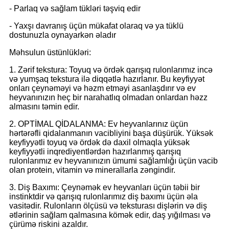
- Parlaq və sağlam tükləri təşviq edir
- Yaxşı davranış üçün mükafat olaraq və ya tüklü
dostunuzla oynayarkən əladır
Məhsulun üstünlükləri:
1. Zərif tekstura: Toyuq və ördək qarışıq rulonlarımız incə
və yumşaq tekstura ilə diqqətlə hazırlanır. Bu keyfiyyət
onları çeynəməyi və həzm etməyi asanlaşdırır və ev
heyvanınızın heç bir narahatlıq olmadan onlardan həzz
almasını təmin edir.
2. OPTİMAL QİDALANMA: Ev heyvanlarınız üçün
hərtərəfli qidalanmanın vacibliyini başa düşürük. Yüksək
keyfiyyətli toyuq və ördək də daxil olmaqla yüksək
keyfiyyətli inqrediyentlərdən hazırlanmış qarışıq
rulonlarımız ev heyvanınızın ümumi sağlamlığı üçün vacib
olan protein, vitamin və minerallarla zəngindir.
3. Diş Baxımı: Çeynəmək ev heyvanları üçün təbii bir
instinktdir və qarışıq rulonlarımız diş baxımı üçün əla
vasitədir. Rulonların ölçüsü və teksturası dişlərin və diş
ətlərinin sağlam qalmasına kömək edir, daş yığılması və
çürümə riskini azaldır.