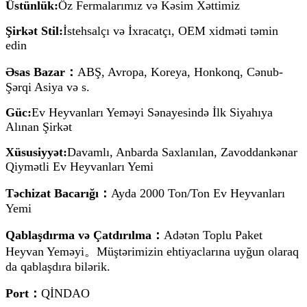
Üstünlük:
Öz Fermalarımız və Kəsim Xəttimiz
Şirkət Stil:
İstehsalçı və İxracatçı, OEM xidməti təmin
edin
Əsas Bazar：
ABŞ, Avropa, Koreya, Honkonq, Cənub-
Şərqi Asiya və s.
Güc:
Ev Heyvanları Yeməyi Sənayesində İlk Siyahıya
Alınan Şirkət
Xüsusiyyət:
Davamlı, Anbarda Saxlanılan, Zavoddankənar
Qiymətli Ev Heyvanları Yemi
Təchizat Bacarığı：
Ayda 2000 Ton/Ton Ev Heyvanları
Yemi
Qablaşdırma və Çatdırılma：
Adətən Toplu Paket
Heyvan Yeməyi。Müştərimizin ehtiyaclarına uyğun olaraq
da qablaşdıra bilərik.
Port：
QİNDAO