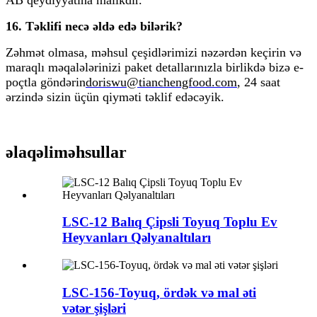
16. Təklifi necə əldə edə bilərik?
Zəhmət olmasa, məhsul çeşidlərimizi nəzərdən keçirin və
maraqlı məqalələrinizi paket detallarınızla birlikdə bizə e-
poçtla göndərin
doriswu@tianchengfood.com
, 24 saat
ərzində sizin üçün qiyməti təklif edəcəyik.
əlaqəli
məhsullar
LSC-12 Balıq Çipsli Toyuq Toplu Ev
Heyvanları Qəlyanaltıları
LSC-156-Toyuq, ördək və mal əti
vətər şişləri