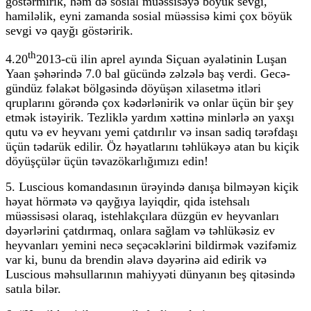
göstərmirik, həm də sosial müəssisəyə böyük sevgi,
hamiləlik, eyni zamanda sosial müəssisə kimi çox böyük
sevgi və qayğı göstəririk.
th
4.20
2013-cü ilin aprel ayında Siçuan əyalətinin Luşan
Yaan şəhərində 7.0 bal gücündə zəlzələ baş verdi. Gecə-
gündüz fəlakət bölgəsində döyüşən xilasetmə itləri
qruplarını görəndə çox kədərlənirik və onlar üçün bir şey
etmək istəyirik. Tezliklə yardım xəttinə minlərlə ən yaxşı
qutu və ev heyvanı yemi çatdırılır və insan sadiq tərəfdaşı
üçün tədarük edilir. Öz həyatlarını təhlükəyə atan bu kiçik
döyüşçülər üçün təvazökarlığımızı edin!
5. Luscious komandasının ürəyində danışa bilməyən kiçik
həyat hörmətə və qayğıya layiqdir, qida istehsalı
müəssisəsi olaraq, istehlakçılara düzgün ev heyvanları
dəyərlərini çatdırmaq, onlara sağlam və təhlükəsiz ev
heyvanları yemini necə seçəcəklərini bildirmək vəzifəmiz
var ki, bunu da brendin əlavə dəyərinə aid edirik və
Luscious məhsullarının mahiyyəti dünyanın beş qitəsində
satıla bilər.