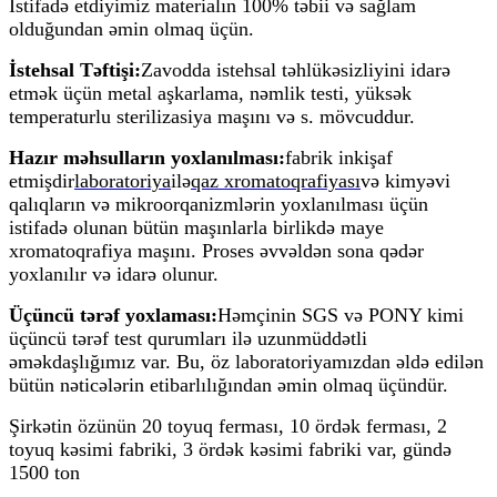
İstifadə etdiyimiz materialın 100% təbii və sağlam
olduğundan əmin olmaq üçün.
İstehsal Təftişi:
Zavodda istehsal təhlükəsizliyini idarə
etmək üçün metal aşkarlama, nəmlik testi, yüksək
temperaturlu sterilizasiya maşını və s. mövcuddur.
Hazır məhsulların yoxlanılması:
fabrik inkişaf
etmişdir
laboratoriya
ilə
qaz xromatoqrafiyası
və kimyəvi
qalıqların və mikroorqanizmlərin yoxlanılması üçün
istifadə olunan bütün maşınlarla birlikdə maye
xromatoqrafiya maşını. Proses əvvəldən sona qədər
yoxlanılır və idarə olunur.
Üçüncü tərəf yoxlaması:
Həmçinin SGS və PONY kimi
üçüncü tərəf test qurumları ilə uzunmüddətli
əməkdaşlığımız var. Bu, öz laboratoriyamızdan əldə edilən
bütün nəticələrin etibarlılığından əmin olmaq üçündür.
Şirkətin özünün 20 toyuq ferması, 10 ördək ferması, 2
toyuq kəsimi fabriki, 3 ördək kəsimi fabriki var, gündə
1500 ton