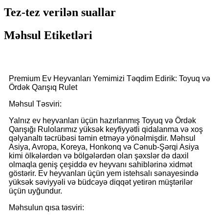
Tez-tez verilən suallar
Məhsul Etiketləri
Premium Ev Heyvanları Yemimizi Təqdim Edirik: Toyuq və
Ördək Qarışıq Rulet
Məhsul Təsviri:
Yalnız ev heyvanları üçün hazırlanmış Toyuq və Ördək
Qarışığı Rulolarımız yüksək keyfiyyətli qidalanma və xoş
qəlyanaltı təcrübəsi təmin etməyə yönəlmişdir. Məhsul
Asiya, Avropa, Koreya, Honkonq və Cənub-Şərqi Asiya
kimi ölkələrdən və bölgələrdən olan şəxslər də daxil
olmaqla geniş çeşiddə ev heyvanı sahiblərinə xidmət
göstərir. Ev heyvanları üçün yem istehsalı sənayesində
yüksək səviyyəli və büdcəyə diqqət yetirən müştərilər
üçün uyğundur.
Məhsulun qısa təsviri: