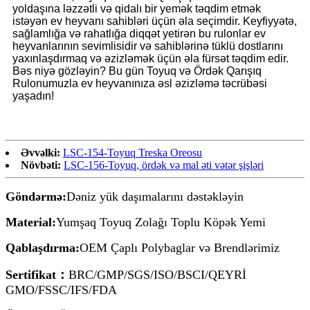
yoldaşına ləzzətli və qidalı bir yemək təqdim etmək
istəyən ev heyvanı sahibləri üçün əla seçimdir. Keyfiyyətə,
sağlamlığa və rahatlığa diqqət yetirən bu rulonlar ev
heyvanlarının sevimlisidir və sahiblərinə tüklü dostlarını
yaxınlaşdırmaq və əzizləmək üçün əla fürsət təqdim edir.
Bəs niyə gözləyin? Bu gün Toyuq və Ördək Qarışıq
Rulonumuzla ev heyvanınıza əsl əzizləmə təcrübəsi
yaşadın!
Əvvəlki:
LSC-154-Toyuq Treska Oreosu
Növbəti:
LSC-156-Toyuq, ördək və mal əti vətər şişləri
Göndərmə:
Dəniz yük daşımalarını dəstəkləyin
Material:
Yumşaq Toyuq Zolağı Toplu Köpək Yemi
Qablaşdırma:
OEM Çaplı Polybaglar və Brendlərimiz
Sertifikat：
BRC/GMP/SGS/ISO/BSCI/QEYRİ
GMO/FSSC/IFS/FDA