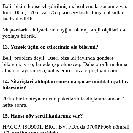
Bəli, bizim konservləşdirilmiş məhsul emalatxanamız var.
İndi 100 q, 170 q və 375 q konservləşdirilmiş məhsullar
istehsal edirik.
Müştərilərin ehtiyaclarına uyğun olaraq fərqli ölçüləri də
yoxlaya bilərik.
13. Yemək üçün öz etiketimiz ola bilərmi?
Bəli, problem deyil. Əsəri bizə .ai faylında göndərə
bilərsiniz və o, burada çap olunacaq. Daha ətraflı məlumat
almaq istəyirsinizsə, xahiş edirik bizə e-poçt göndərin.
14. Sifarişləri aldıqdan sonra nə qədər müddətə çatdıra
bilərsiniz?
20'lik bir konteyner üçün paketlərin təsdiqlənməsindən 4
həftə sonra.
15. Hansı növ sertifikatlarınız var?
HACCP, ISO9001, BRC, BV, FDA da 3700PF066 nömrəli
AB qeydiyyatına malikdir.