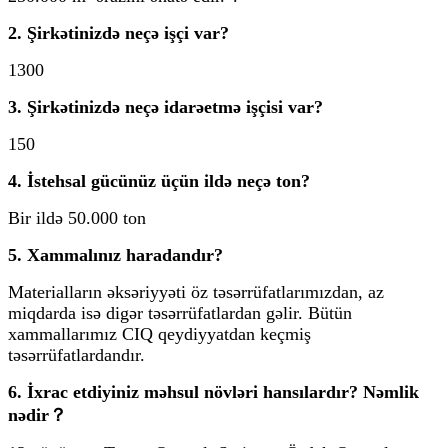
2. Şirkətinizdə neçə işçi var?
1300
3. Şirkətinizdə neçə idarəetmə işçisi var?
150
4. İstehsal gücünüz üçün ildə neçə ton?
Bir ildə 50.000 ton
5. Xammalınız haradandır?
Materialların əksəriyyəti öz təsərrüfatlarımızdan, az
miqdarda isə digər təsərrüfatlardan gəlir. Bütün
xammallarımız CIQ qeydiyyatdan keçmiş
təsərrüfatlardandır.
6. İxrac etdiyiniz məhsul növləri hansılardır? Nəmlik
nədir？