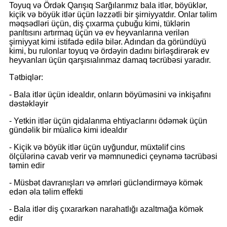
Toyuq və Ördək Qarışıq Sarğılarımız bala itlər, böyüklər,
kiçik və böyük itlər üçün ləzzətli bir şirniyyatdır. Onlar təlim
məqsədləri üçün, diş çıxarma çubuğu kimi, tüklərin
parıltısını artırmaq üçün və ev heyvanlarına verilən
şirniyyat kimi istifadə edilə bilər. Adından da göründüyü
kimi, bu rulonlar toyuq və ördəyin dadını birləşdirərək ev
heyvanları üçün qarşısıalınmaz damaq təcrübəsi yaradır.
Tətbiqlər:
- Bala itlər üçün idealdır, onların böyüməsini və inkişafını
dəstəkləyir
- Yetkin itlər üçün qidalanma ehtiyaclarını ödəmək üçün
gündəlik bir müalicə kimi idealdır
- Kiçik və böyük itlər üçün uyğundur, müxtəlif cins
ölçülərinə cavab verir və məmnunedici çeynəmə təcrübəsi
təmin edir
- Müsbət davranışları və əmrləri gücləndirməyə kömək
edən əla təlim effekti
- Bala itlər diş çıxararkən narahatlığı azaltmağa kömək
edir