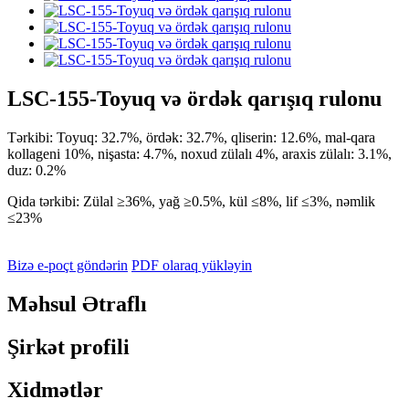
LSC-155-Toyuq və ördək qarışıq rulonu
Tərkibi: Toyuq: 32.7%, ördək: 32.7%, qliserin: 12.6%, mal-qara
kollageni 10%, nişasta: 4.7%, noxud zülalı 4%, araxis zülalı: 3.1%,
duz: 0.2%
Qida tərkibi: Zülal ≥36%, yağ ≥0.5%, kül ≤8%, lif ≤3%, nəmlik
≤23%
Bizə e-poçt göndərin
PDF olaraq yükləyin
Məhsul Ətraflı
Şirkət profili
Xidmətlər