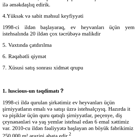
ilə əməkdaşlıq edirik.
4.Yüksək və sabit məhsul keyfiyyəti
1998-ci ildən başlayaraq, ev heyvanları üçün yem
istehsalında 20 ildən çox təcrübəyə malikdir
5. Vaxtında çatdırılma
6. Rəqabətli qiymət
7. Xüsusi satış sonrası xidmət qrupu
1. luscious-un təqdimatı？
1998-ci ildə qurulan şirkətimiz ev heyvanları üçün
şirniyyatların emalı və satışı üzrə istehsalçıyıq. Hazırda it
və pişiklər üçün quru qatıqlı şirniyyatlar, peçenye, diş
çeynənənləri və yaş yemlər istehsal edən 6 emal xəttimiz
var. 2010-cu ildən fəaliyyətə başlayan ən böyük fabrikimiz
2
250.000 m² ərazini əhatə edir.
.