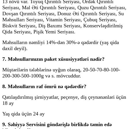
13 növü var. Toyuq Qırıntılı Seriyası, Ördək Qırıntılı
Seriyası, Mal Əti Qırıntılı Seriyası, Quzu Qırıntılı Seriyası,
Dovşan Qırıntılı Seriyası, Donuz Əti Qırıntılı Seriyası, Su
Məhsulları Seriyası, Vitamin Seriyası, Çubuq Seriyası,
Biskvit Seriyası, Diş Baxımı Seriyası, Konservləşdirilmiş
Qida Seriyası, Pişik Yemi Seriyası.
Məhsulların nəmliyi 14%-dən 30%-ə qədərdir (yaş qida
daxil deyil).
7. Məhsullarınızın paket xüsusiyyətləri nədir?
Müştərilərin tələblərinə uyğun olaraq, 20-50-70-80-100-
200-300-500-1000g və s. mövcuddur.
8. Məhsulların raf ömrü nə qədərdir?
Qatılaşdırılmış şirniyyatlar, peçenye, diş çeynənənləri üçün
18 ay
Yaş qida üçün 24 ay
9. Səhiyyə Servisini göndərişlə birlikdə təmin edə