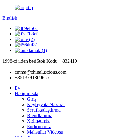
English
1998-ci ildən bəri
Stok Kodu：832419
emma@chinaluscious.com
+8613791869655
Ev
Haqqımızda
Giriş
Keyfiyyətə Nəzarət
Sertifikatlaşdırma
Brendlərimiz
Xidmətimiz
Endirimimiz
Məhsullar Videosu