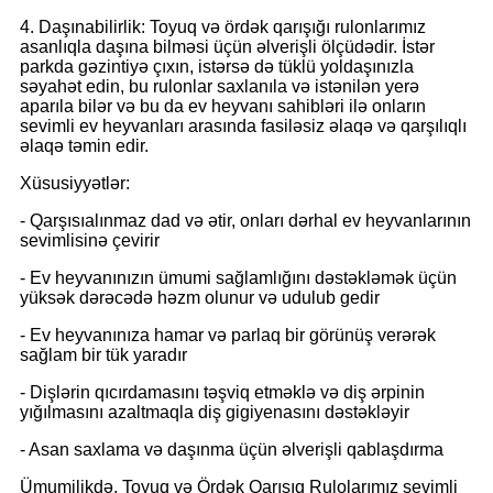
4. Daşınabilirlik: Toyuq və ördək qarışığı rulonlarımız
asanlıqla daşına bilməsi üçün əlverişli ölçüdədir. İstər
parkda gəzintiyə çıxın, istərsə də tüklü yoldaşınızla
səyahət edin, bu rulonlar saxlanıla və istənilən yerə
aparıla bilər və bu da ev heyvanı sahibləri ilə onların
sevimli ev heyvanları arasında fasiləsiz əlaqə və qarşılıqlı
əlaqə təmin edir.
Xüsusiyyətlər:
- Qarşısıalınmaz dad və ətir, onları dərhal ev heyvanlarının
sevimlisinə çevirir
- Ev heyvanınızın ümumi sağlamlığını dəstəkləmək üçün
yüksək dərəcədə həzm olunur və udulub gedir
- Ev heyvanınıza hamar və parlaq bir görünüş verərək
sağlam bir tük yaradır
- Dişlərin qıcırdamasını təşviq etməklə və diş ərpinin
yığılmasını azaltmaqla diş gigiyenasını dəstəkləyir
- Asan saxlama və daşınma üçün əlverişli qablaşdırma
Ümumilikdə, Toyuq və Ördək Qarışıq Rulolarımız sevimli