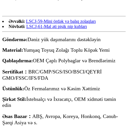
Əvvəlki:
LSCJ-59-Mini ördək və balıq zolaqları
Növbəti:
LSCJ-61-Mal əti pişik nip kubları
Göndərmə:
Dəniz yük daşımalarını dəstəkləyin
Material:
Yumşaq Toyuq Zolağı Toplu Köpək Yemi
Qablaşdırma:
OEM Çaplı Polybaglar və Brendlərimiz
Sertifikat：
BRC/GMP/SGS/ISO/BSCI/QEYRİ
GMO/FSSC/IFS/FDA
Üstünlük:
Öz Fermalarımız və Kəsim Xəttimiz
Şirkət Stil:
İstehsalçı və İxracatçı, OEM xidməti təmin
edin
Əsas Bazar：
ABŞ, Avropa, Koreya, Honkonq, Cənub-
Şərqi Asiya və s.