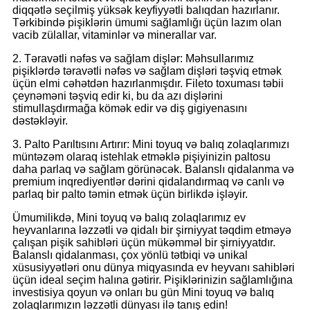
diqqətlə seçilmiş yüksək keyfiyyətli balıqdan hazırlanır.
Tərkibində pişiklərin ümumi sağlamlığı üçün lazım olan
vacib zülallar, vitaminlər və minerallar var.
2. Təravətli nəfəs və sağlam dişlər: Məhsullarımız
pişiklərdə təravətli nəfəs və sağlam dişləri təşviq etmək
üçün elmi cəhətdən hazırlanmışdır. Fileto toxuması təbii
çeynəməni təşviq edir ki, bu da azı dişlərini
stimullaşdırmağa kömək edir və diş gigiyenasını
dəstəkləyir.
3. Palto Parıltısını Artırır: Mini toyuq və balıq zolaqlarımızı
müntəzəm olaraq istehlak etməklə pişiyinizin paltosu
daha parlaq və sağlam görünəcək. Balanslı qidalanma və
premium inqrediyentlər dərini qidalandırmaq və canlı və
parlaq bir palto təmin etmək üçün birlikdə işləyir.
Ümumilikdə, Mini toyuq və balıq zolaqlarımız ev
heyvanlarına ləzzətli və qidalı bir şirniyyat təqdim etməyə
çalışan pişik sahibləri üçün mükəmməl bir şirniyyatdır.
Balanslı qidalanması, çox yönlü tətbiqi və unikal
xüsusiyyətləri onu dünya miqyasında ev heyvanı sahibləri
üçün ideal seçim halına gətirir. Pişiklərinizin sağlamlığına
investisiya qoyun və onları bu gün Mini toyuq və balıq
zolaqlarımızın ləzzətli dünyası ilə tanış edin!