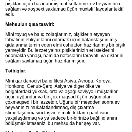
pişikləri üçün hazırlanmış məhsullarımız ev heyvanınızı
sağlam və xoşbəxt saxlamaq üçün müxtəlif faydalar təklif
edir.
Məhsulun qısa təsviri:
Mini toyuq və balıq zolaqlarımız, pişiklərin ətyeyən
təbiətinin ehtiyaclarını ödəmək üçün balanslaşdırılmış
qidalanma təmin edən elmi cəhətdən hazırlanmış bir pişik
yeməyidir. Bu ləzzət yalnız pişiklərinizin ət istəklərini
ödəməklə yanaşı, həm də nəfəslərini təravətli və dişlərini
sağlam saxlamaq üçün hazırlanmışdır.
Tətbiqlər:
Mini qar dənəciyi balıq filesi Asiya, Avropa, Koreya,
Honkonq, Cənub-Şərqi Asiya və digər ölkə və
bölgələrdəki yüksək, orta və aşağı səviyyəli müştərilər
üçün uyğundur və bir çox məqsəd üçün uyğun olan
çoxməqsədli bir ləzzətdir. Uğurlu bir məşqdən sonra ev
heyvanınızı mükafatlandırmaq, diş çıxarma
stimullaşdırmasını təşviq etmək, tüklərin parıltısını
yaxşılaşdırmaq və ya sadəcə bir-birinizə bağlılıq anını
bölüşmək istəsəniz, bu məhsulda hər şey var.