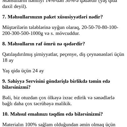
Məhsulların nəmliyi 14%-dən 30%-ə qədərdir (yaş qida
daxil deyil).
7. Məhsullarınızın paket xüsusiyyətləri nədir?
Müştərilərin tələblərinə uyğun olaraq, 20-50-70-80-100-
200-300-500-1000g və s. mövcuddur.
8. Məhsulların raf ömrü nə qədərdir?
Qatılaşdırılmış şirniyyatlar, peçenye, diş çeynənənləri üçün
18 ay
Yaş qida üçün 24 ay
9. Səhiyyə Servisini göndərişlə birlikdə təmin edə
bilərsinizmi?
Bəli, biz otuzdan çox ölkəyə ixrac edirik və sənədlərlə
bağlı daha çox təcrübəyə malikik.
10. Məhsul emalınızı təqdim edə bilərsinizmi?
Materialın 100% sağlam olduğundan əmin olmaq üçün