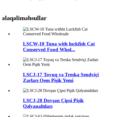
əlaqəli
məhsullar
LSCW-10 Tuna with luckfish Cat
Conserved Food Whol...
LSCJ-17 Toyuq və Treska Sendviçi
Zarları Oem Pişik Yemi
LSCJ-28 Dovşan Çipsi Pişik
Qəlyanaltıları