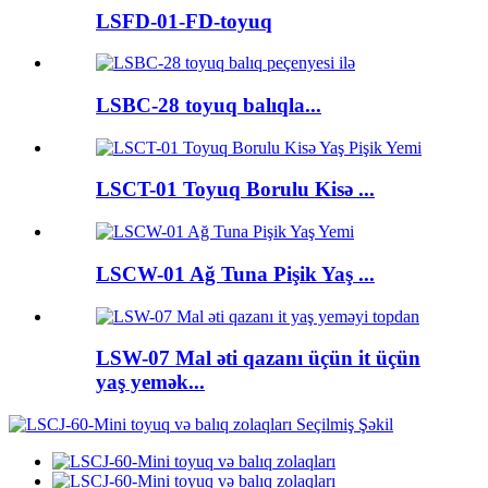
LSFD-01-FD-toyuq
LSBC-28 toyuq balıqla...
LSCT-01 Toyuq Borulu Kisə ...
LSCW-01 Ağ Tuna Pişik Yaş ...
LSW-07 Mal əti qazanı üçün it üçün
yaş yemək...