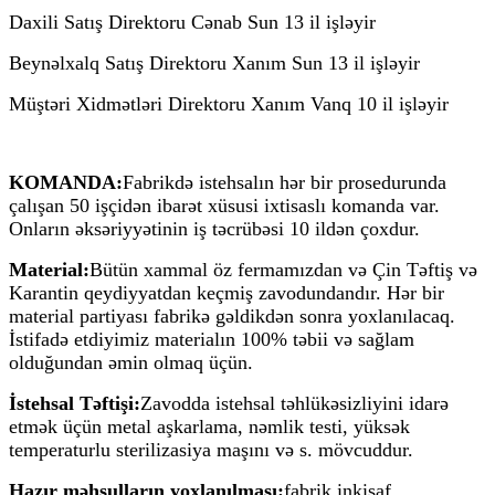
Daxili Satış Direktoru Cənab Sun 13 il işləyir
Beynəlxalq Satış Direktoru Xanım Sun 13 il işləyir
Müştəri Xidmətləri Direktoru Xanım Vanq 10 il işləyir
KOMANDA:
Fabrikdə istehsalın hər bir prosedurunda
çalışan 50 işçidən ibarət xüsusi ixtisaslı komanda var.
Onların əksəriyyətinin iş təcrübəsi 10 ildən çoxdur.
Material:
Bütün xammal öz fermamızdan və Çin Təftiş və
Karantin qeydiyyatdan keçmiş zavodundandır. Hər bir
material partiyası fabrikə gəldikdən sonra yoxlanılacaq.
İstifadə etdiyimiz materialın 100% təbii və sağlam
olduğundan əmin olmaq üçün.
İstehsal Təftişi:
Zavodda istehsal təhlükəsizliyini idarə
etmək üçün metal aşkarlama, nəmlik testi, yüksək
temperaturlu sterilizasiya maşını və s. mövcuddur.
Hazır məhsulların yoxlanılması:
fabrik inkişaf