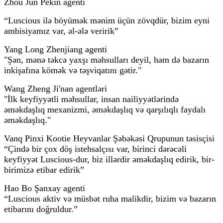
Zhou Jun Pekin agenti
“Luscious ilə böyümək mənim üçün zövqdür, bizim eyni
ambisiyamız var, əl-ələ veririk”
Yang Long Zhenjiang agenti
"Şən, mənə təkcə yaxşı məhsulları deyil, həm də bazarın
inkişafına kömək və təşviqatını gətir."
Wang Zheng Ji'nan agentləri
"İlk keyfiyyətli məhsullar, insan nailiyyətlərində
əməkdaşlıq mexanizmi, əməkdaşlıq və qarşılıqlı faydalı
əməkdaşlıq."
Vanq Pinxi Kootie Heyvanlar Şəbəkəsi Qrupunun təsisçisi
“Çində bir çox döş istehsalçısı var, birinci dərəcəli
keyfiyyət Luscious-dur, biz illərdir əməkdaşlıq edirik, bir-
birimizə etibar edirik”
Hao Bo Şanxay agenti
“Luscious aktiv və müsbət ruha malikdir, bizim və bazarın
etibarını doğruldur.”