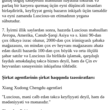
günəş doğuş sənayesini məhsulun həyatına tökürük və
parlaq bir karyera qurmaq üçün eyni düşüncəli insanları
birləşdiririk, keyfiyyət geniş bazarın inkişafı üçün təməldir
və eyni zamanda Luscious-un etimadının yeganə
sübutudur.
7. İyirmi illik səylərdən sonra, hazırda Luscious məhsulları
Avropa, Amerika, Cənub-Şərqi Asiya və s. kimi 90-dan
çox ölkəyə ixrac olunur, 2000-dən çox irimiqyaslı şəbəkə
mağazasını, on mindən çox ev heyvanı mağazasını əhatə
edən daxili bazarda 100-dən çox böyük və orta ölçülü
şəhər satılır və Luscious ilə birlikdə işləmək, qarşılıqlı
faydalı əməkdaşlıq təkcə biznes deyil, həm də Çin ev
heyvanları sənayesinin inkişafına töhfədir.
Şirkət agentlərinin şirkət haqqında təəssüratları:
Xiang Xudong Chengdu agentləri
"Luscious, məni cəlb edən təkcə keyfiyyəti deyil, həm də
mədəniyyəti və mənasıdır."