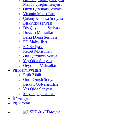
Mal əti qırıqları seriyası
Quzu Qırxılmış Seriyası
Vitamin Məhsulları
Çubuq Kolbasa Seriyası
Biskvitlər seriyası
Diş Çeynənən Seriyası
Dovşan Məhsulları
Balıq Dərisi Seriyası
FD Məhsulları
FD Seriyası
Retort Məhsulları
Ətli Qırxılmış Seriya
Yaş Qida Seriyası
Qeyri-adi Məhsullar
Pişik şirniyyatları
Pişik Zibili
Quru Qırışlı Seriya
Biskvit Qəlyanaltıları
Yaş Qida Seriyası
Maye Qəlyanaltılar
İt Yeməyi
Pişik Yemi