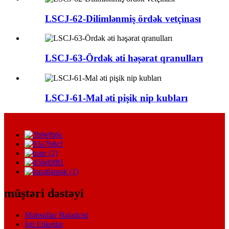
LSCJ-62-Dilimlənmiş ördək vetçinası
LSCJ-63-Ördək əti həşərat qranulları
LSCJ-61-Mal əti pişik nip kubları
müştəri dəstəyi
Məhsullar Bələdçisi
İsti Etiketlər