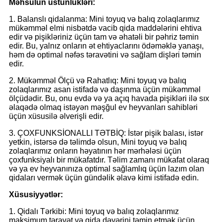
Məhsulun üstünlükləri:
1. Balanslı qidalanma: Mini toyuq və balıq zolaqlarımız
mükəmməl elmi nisbətdə vacib qida maddələrini ehtiva
edir və pişikləriniz üçün tam və əhatəli bir pəhriz təmin
edir. Bu, yalnız onların ət ehtiyaclarını ödəməklə yanaşı,
həm də optimal nəfəs təravətini və sağlam dişləri təmin
edir.
2. Mükəmməl Ölçü və Rahatlıq: Mini toyuq və balıq
zolaqlarımız asan istifadə və daşınma üçün mükəmməl
ölçüdədir. Bu, onu evdə və ya açıq havada pişikləri ilə sıx
əlaqədə olmaq istəyən məşğul ev heyvanları sahibləri
üçün xüsusilə əlverişli edir.
3. ÇOXFUNKSİONALLI TƏTBİQ: İstər pişik balası, istər
yetkin, istərsə də təlimdə olsun, Mini toyuq və balıq
zolaqlarımız onların həyatının hər mərhələsi üçün
çoxfunksiyalı bir mükafatdır. Təlim zamanı mükafat olaraq
və ya ev heyvanınıza optimal sağlamlıq üçün lazım olan
qidaları vermək üçün gündəlik əlavə kimi istifadə edin.
Xüsusiyyətlər:
1. Qidalı Tərkibi: Mini toyuq və balıq zolaqlarımız
maksimum təravət və qida dəyərini təmin etmək üçün