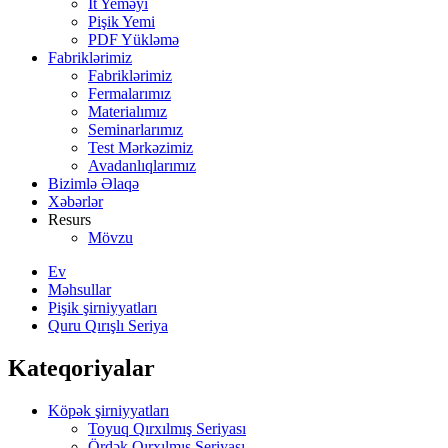
İt Yeməyi
Pişik Yemi
PDF Yükləmə
Fabriklərimiz
Fabriklərimiz
Fermalarımız
Materialımız
Seminarlarımız
Test Mərkəzimiz
Avadanlıqlarımız
Bizimlə Əlaqə
Xəbərlər
Resurs
Mövzu
Ev
Məhsullar
Pişik şirniyyatları
Quru Qırışlı Seriya
Kateqoriyalar
Köpək şirniyyatları
Toyuq Qırxılmış Seriyası
Ördək Qırxılmış Seriyası