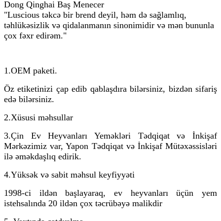
Dong Qinghai Baş Menecer
"Luscious təkcə bir brend deyil, həm də sağlamlıq,
təhlükəsizlik və qidalanmanın sinonimidir və mən bununla
çox fəxr edirəm."
1.OEM paketi.
Öz etiketinizi çap edib qablaşdıra bilərsiniz, bizdən sifariş
edə bilərsiniz.
2.
Xüsusi məhsullar
3.
Çin Ev Heyvanları Yeməkləri Tədqiqat və İnkişaf
Mərkəzimiz var, Yapon Tədqiqat və İnkişaf Mütəxəssisləri
ilə əməkdaşlıq edirik.
4.Yüksək və sabit məhsul keyfiyyəti
1998-ci ildən başlayaraq, ev heyvanları üçün yem
istehsalında 20 ildən çox təcrübəyə malikdir