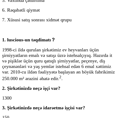
5. Vaxtında çatdırılma
6. Rəqabətli qiymət
7. Xüsusi satış sonrası xidmət qrupu
1. luscious-un təqdimatı？
1998-ci ildə qurulan şirkətimiz ev heyvanları üçün
şirniyyatların emalı və satışı üzrə istehsalçıyıq. Hazırda it
və pişiklər üçün quru qatıqlı şirniyyatlar, peçenye, diş
çeynənənləri və yaş yemlər istehsal edən 6 emal xəttimiz
var. 2010-cu ildən fəaliyyətə başlayan ən böyük fabrikimiz
2
250.000 m² ərazini əhatə edir.
.
2. Şirkətinizdə neçə işçi var?
1300
3. Şirkətinizdə neçə idarəetmə işçisi var?
150