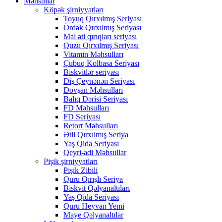
Məhsullar
Köpək şirniyyatları
Toyuq Qırxılmış Seriyası
Ördək Qırxılmış Seriyası
Mal əti qırıqları seriyası
Quzu Qırxılmış Seriyası
Vitamin Məhsulları
Çubuq Kolbasa Seriyası
Biskvitlər seriyası
Diş Çeynənən Seriyası
Dovşan Məhsulları
Balıq Dərisi Seriyası
FD Məhsulları
FD Seriyası
Retort Məhsulları
Ətli Qırxılmış Seriya
Yaş Qida Seriyası
Qeyri-adi Məhsullar
Pişik şirniyyatları
Pişik Zibili
Quru Qırışlı Seriya
Biskvit Qəlyanaltıları
Yaş Qida Seriyası
Quru Heyvan Yemi
Maye Qəlyanaltılar