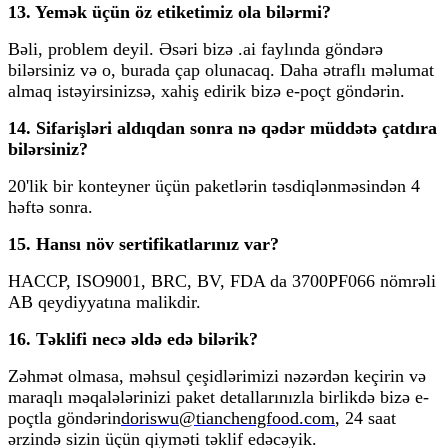
13. Yemək üçün öz etiketimiz ola bilərmi?
Bəli, problem deyil. Əsəri bizə .ai faylında göndərə
bilərsiniz və o, burada çap olunacaq. Daha ətraflı məlumat
almaq istəyirsinizsə, xahiş edirik bizə e-poçt göndərin.
14. Sifarişləri aldıqdan sonra nə qədər müddətə çatdıra
bilərsiniz?
20'lik bir konteyner üçün paketlərin təsdiqlənməsindən 4
həftə sonra.
15. Hansı növ sertifikatlarınız var?
HACCP, ISO9001, BRC, BV, FDA da 3700PF066 nömrəli
AB qeydiyyatına malikdir.
16. Təklifi necə əldə edə bilərik?
Zəhmət olmasa, məhsul çeşidlərimizi nəzərdən keçirin və
maraqlı məqalələrinizi paket detallarınızla birlikdə bizə e-
poçtla göndərin
doriswu@tianchengfood.com
, 24 saat
ərzində sizin üçün qiyməti təklif edəcəyik.