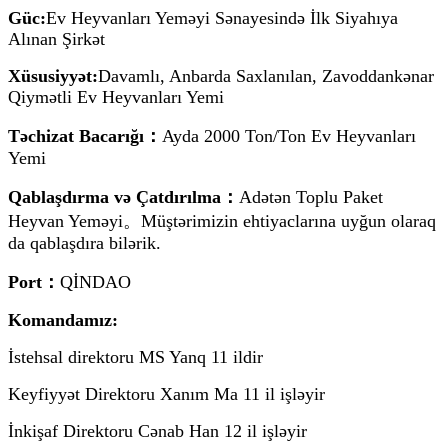
Güc:
Ev Heyvanları Yeməyi Sənayesində İlk Siyahıya
Alınan Şirkət
Xüsusiyyət:
Davamlı, Anbarda Saxlanılan, Zavoddankənar
Qiymətli Ev Heyvanları Yemi
Təchizat Bacarığı：
Ayda 2000 Ton/Ton Ev Heyvanları
Yemi
Qablaşdırma və Çatdırılma：
Adətən Toplu Paket
Heyvan Yeməyi。Müştərimizin ehtiyaclarına uyğun olaraq
da qablaşdıra bilərik.
Port：
QİNDAO
Komandamız:
İstehsal direktoru MS Yanq 11 ildir
Keyfiyyət Direktoru Xanım Ma 11 il işləyir
İnkişaf Direktoru Cənab Han 12 il işləyir