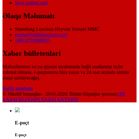
Sayt xəritəsi.xml
Əlaqə Məlumatı
Shandong Luscious Heyvan Yeməyi MMC
emma@chinaluscious.com
+8613791869655
Xəbər bülletenləri
Məhsullarımız və ya qiymət siyahımızla bağlı suallarınız üçün
zəhmət olmasa, e-poçtunuzu bizə yazın və 24 saat ərzində sizinlə
əlaqə saxlayacağıq.
Sorğu göndərin
© Müəllif hüquqları - 2010-2026: Bütün hüquqlar qorunur.
ƏN
YAXŞI BLOQ
ƏN YAXŞI AXTARIŞ
E-poçt
E-poçt