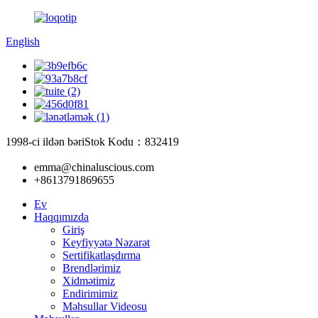
English
1998-ci ildən bəri
Stok Kodu：832419
emma@chinaluscious.com
+8613791869655
Ev
Haqqımızda
Giriş
Keyfiyyətə Nəzarət
Sertifikatlaşdırma
Brendlərimiz
Xidmətimiz
Endirimimiz
Məhsullar Videosu