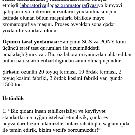
etmişdir
laboratoriya
ilə
qaz xromatoqrafiyası
və kimyəvi
qalıqların və mikroorqanizmlərin yoxlanılması üçün
istifadə olunan bütün maşınlarla birlikdə maye
xromatoqrafiya maşını. Proses əvvəldən sona qədər
yoxlanılır və idarə olunur.
Üçüncü tərəf yoxlaması:
Həmçinin SGS və PONY kimi
üçüncü tərəf test qurumları ilə uzunmüddətli
əməkdaşlığımız var. Bu, öz laboratoriyamızdan əldə edilən
bütün nəticələrin etibarlılığından əmin olmaq üçündür.
Şirkətin özünün 20 toyuq ferması, 10 ördək ferması, 2
toyuq kəsimi fabriki, 3 ördək kəsimi fabriki var, gündə
1500 ton
Üstünlük
1. “Biz qidanı insan təhlükəsizliyi və keyfiyyət
standartlarına uyğun istehsal etməliyik, çünki ev
heyvanları bizim ailəmizdir, onları rahatlıqla, sağlam qida
ilə təmin edirik, bizim vəzifə borcumuzdur!”