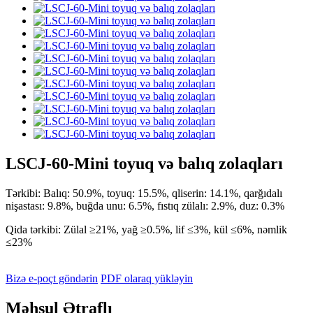
LSCJ-60-Mini toyuq və balıq zolaqları
Tərkibi: Balıq: 50.9%, toyuq: 15.5%, qliserin: 14.1%, qarğıdalı
nişastası: 9.8%, buğda unu: 6.5%, fıstıq zülalı: 2.9%, duz: 0.3%
Qida tərkibi: Zülal ≥21%, yağ ≥0.5%, lif ≤3%, kül ≤6%, nəmlik
≤23%
Bizə e-poçt göndərin
PDF olaraq yükləyin
Məhsul Ətraflı