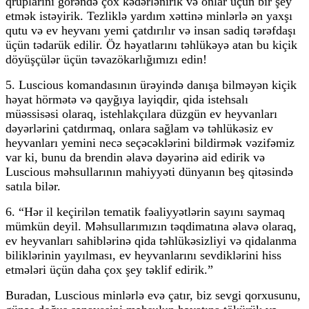
qruplarını görəndə çox kədərlənirik və onlar üçün bir şey
etmək istəyirik. Tezliklə yardım xəttinə minlərlə ən yaxşı
qutu və ev heyvanı yemi çatdırılır və insan sadiq tərəfdaşı
üçün tədarük edilir. Öz həyatlarını təhlükəyə atan bu kiçik
döyüşçülər üçün təvazökarlığımızı edin!
5. Luscious komandasının ürəyində danışa bilməyən kiçik
həyat hörmətə və qayğıya layiqdir, qida istehsalı
müəssisəsi olaraq, istehlakçılara düzgün ev heyvanları
dəyərlərini çatdırmaq, onlara sağlam və təhlükəsiz ev
heyvanları yemini necə seçəcəklərini bildirmək vəzifəmiz
var ki, bunu da brendin əlavə dəyərinə aid edirik və
Luscious məhsullarının mahiyyəti dünyanın beş qitəsində
satıla bilər.
6. “Hər il keçirilən tematik fəaliyyətlərin sayını saymaq
mümkün deyil. Məhsullarımızın təqdimatına əlavə olaraq,
ev heyvanları sahiblərinə qida təhlükəsizliyi və qidalanma
biliklərinin yayılması, ev heyvanlarını sevdiklərini hiss
etmələri üçün daha çox şey təklif edirik.”
Buradan, Luscious minlərlə evə çatır, biz sevgi qorxusunu,