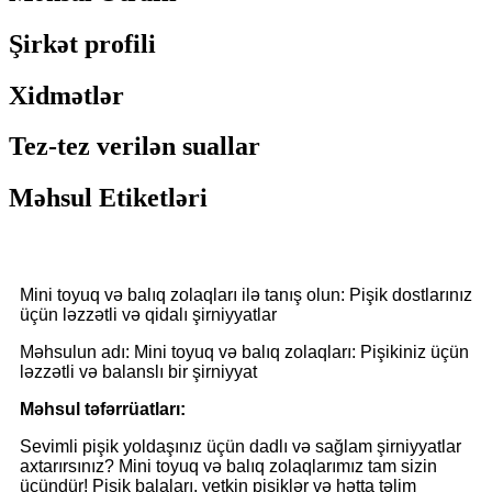
Şirkət profili
Xidmətlər
Tez-tez verilən suallar
Məhsul Etiketləri
Mini toyuq və balıq zolaqları ilə tanış olun: Pişik dostlarınız
üçün ləzzətli və qidalı şirniyyatlar
Məhsulun adı: Mini toyuq və balıq zolaqları: Pişikiniz üçün
ləzzətli və balanslı bir şirniyyat
Məhsul təfərrüatları:
Sevimli pişik yoldaşınız üçün dadlı və sağlam şirniyyatlar
axtarırsınız? Mini toyuq və balıq zolaqlarımız tam sizin
üçündür! Pişik balaları, yetkin pişiklər və hətta təlim