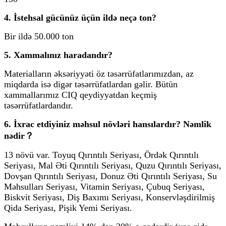
4. İstehsal gücünüz üçün ildə neçə ton?
Bir ildə 50.000 ton
5. Xammalınız haradandır?
Materialların əksəriyyəti öz təsərrüfatlarımızdan, az
miqdarda isə digər təsərrüfatlardan gəlir. Bütün
xammallarımız CIQ qeydiyyatdan keçmiş
təsərrüfatlardandır.
6. İxrac etdiyiniz məhsul növləri hansılardır? Nəmlik
nədir？
13 növü var. Toyuq Qırıntılı Seriyası, Ördək Qırıntılı
Seriyası, Mal Əti Qırıntılı Seriyası, Quzu Qırıntılı Seriyası,
Dovşan Qırıntılı Seriyası, Donuz Əti Qırıntılı Seriyası, Su
Məhsulları Seriyası, Vitamin Seriyası, Çubuq Seriyası,
Biskvit Seriyası, Diş Baxımı Seriyası, Konservləşdirilmiş
Qida Seriyası, Pişik Yemi Seriyası.