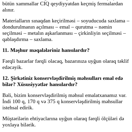
bütün xammallar CIQ qeydiyyatdan keçmiş fermalardan
alınır.
Materialların sınaqdan keçirilməsi – soyuducuda saxlama –
dondurulmanın açılması – emal – qurutma – nəmin
seçilməsi – metalın aşkarlanması – çirkinliyin seçilməsi –
qablaşdırma – saxlama.
11. Məşhur məqalələriniz hansılardır?
Fərqli bazarlar fərqli olacaq, bazarınıza uyğun olaraq təklif
edəcəyik.
12. Şirkətiniz konservləşdirilmiş məhsulları emal edə
bilər? Xüsusiyyətlər hansılardır?
Bəli, bizim konservləşdirilmiş məhsul emalatxanamız var.
İndi 100 q, 170 q və 375 q konservləşdirilmiş məhsullar
istehsal edirik.
Müştərilərin ehtiyaclarına uyğun olaraq fərqli ölçüləri də
yoxlaya bilərik.