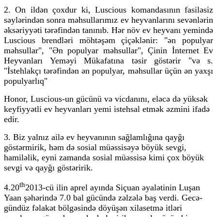
2. On ildən çoxdur ki, Luscious komandasının fasiləsiz
səylərindən sonra məhsullarımız ev heyvanlarını sevənlərin
əksəriyyəti tərəfindən tanınıb. Hər növ ev heyvanı yemində
Luscious brendləri möhtəşəm çiçəklənir: "ən populyar
məhsullar", "Ən populyar məhsullar", Çinin İnternet Ev
Heyvanları Yeməyi Mükafatına təsir göstərir "və s.
"İstehlakçı tərəfindən ən populyar, məhsullar üçün ən yaxşı
populyarlıq"
Honor, Luscious-un gücünü və vicdanını, eləcə də yüksək
keyfiyyətli ev heyvanları yemi istehsal etmək əzmini ifadə
edir.
3. Biz yalnız ailə ev heyvanının sağlamlığına qayğı
göstərmirik, həm də sosial müəssisəyə böyük sevgi,
hamiləlik, eyni zamanda sosial müəssisə kimi çox böyük
sevgi və qayğı göstəririk.
th
4.20
2013-cü ilin aprel ayında Siçuan əyalətinin Luşan
Yaan şəhərində 7.0 bal gücündə zəlzələ baş verdi. Gecə-
gündüz fəlakət bölgəsində döyüşən xilasetmə itləri