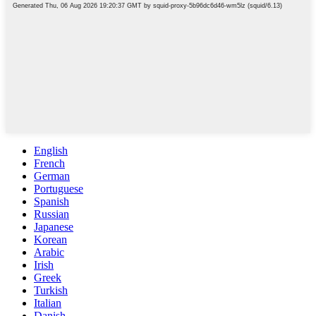
English
French
German
Portuguese
Spanish
Russian
Japanese
Korean
Arabic
Irish
Greek
Turkish
Italian
Danish