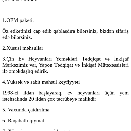
1.OEM paketi.
Öz etiketinizi çap edib qablaşdıra bilərsiniz, bizdən sifariş
edə bilərsiniz.
2.
Xüsusi məhsullar
3.
Çin Ev Heyvanları Yeməkləri Tədqiqat və İnkişaf
Mərkəzimiz var, Yapon Tədqiqat və İnkişaf Mütəxəssisləri
ilə əməkdaşlıq edirik.
4.Yüksək və sabit məhsul keyfiyyəti
1998-ci ildən başlayaraq, ev heyvanları üçün yem
istehsalında 20 ildən çox təcrübəyə malikdir
5. Vaxtında çatdırılma
6. Rəqabətli qiymət