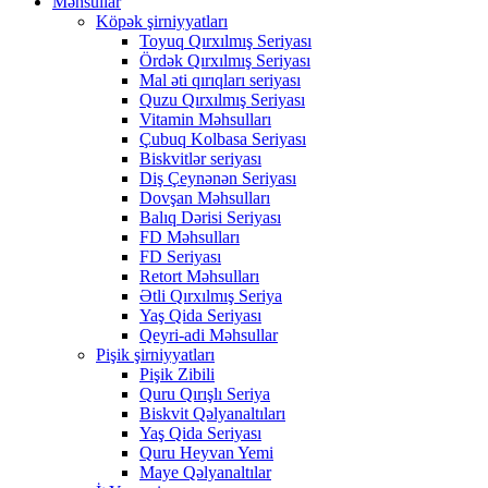
Məhsullar
Köpək şirniyyatları
Toyuq Qırxılmış Seriyası
Ördək Qırxılmış Seriyası
Mal əti qırıqları seriyası
Quzu Qırxılmış Seriyası
Vitamin Məhsulları
Çubuq Kolbasa Seriyası
Biskvitlər seriyası
Diş Çeynənən Seriyası
Dovşan Məhsulları
Balıq Dərisi Seriyası
FD Məhsulları
FD Seriyası
Retort Məhsulları
Ətli Qırxılmış Seriya
Yaş Qida Seriyası
Qeyri-adi Məhsullar
Pişik şirniyyatları
Pişik Zibili
Quru Qırışlı Seriya
Biskvit Qəlyanaltıları
Yaş Qida Seriyası
Quru Heyvan Yemi
Maye Qəlyanaltılar