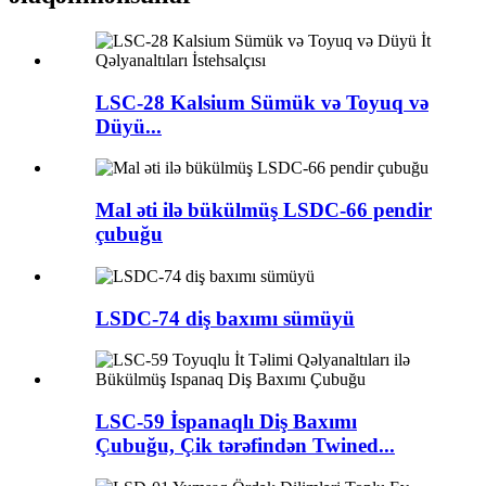
LSC-28 Kalsium Sümük və Toyuq və
Düyü...
Mal əti ilə bükülmüş LSDC-66 pendir
çubuğu
LSDC-74 diş baxımı sümüyü
LSC-59 İspanaqlı Diş Baxımı
Çubuğu, Çik tərəfindən Twined...