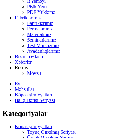
İt Yeməyi
Pişik Yemi
PDF Yükləmə
Fabriklərimiz
Fabriklərimiz
Fermalarımız
Materialımız
Seminarlarımız
Test Mərkəzimiz
Avadanlıqlarımız
Bizimlə Əlaqə
Xəbərlər
Resurs
Mövzu
Ev
Məhsullar
Köpək şirniyyatları
Balıq Dərisi Seriyası
Kateqoriyalar
Köpək şirniyyatları
Toyuq Qırxılmış Seriyası
Ördək Qırxılmış Seriyası