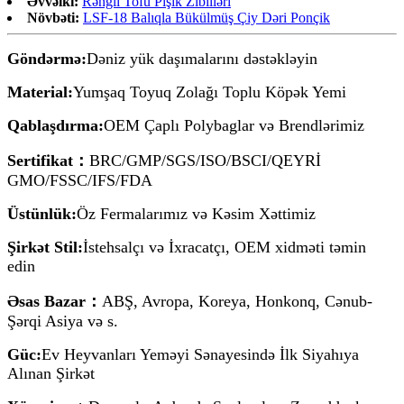
Əvvəlki:
Rəngli Tofu Pişik Zibilləri
Növbəti:
LSF-18 Balıqla Bükülmüş Çiy Dəri Ponçik
Göndərmə:
Dəniz yük daşımalarını dəstəkləyin
Material:
Yumşaq Toyuq Zolağı Toplu Köpək Yemi
Qablaşdırma:
OEM Çaplı Polybaglar və Brendlərimiz
Sertifikat：
BRC/GMP/SGS/ISO/BSCI/QEYRİ
GMO/FSSC/IFS/FDA
Üstünlük:
Öz Fermalarımız və Kəsim Xəttimiz
Şirkət Stil:
İstehsalçı və İxracatçı, OEM xidməti təmin
edin
Əsas Bazar：
ABŞ, Avropa, Koreya, Honkonq, Cənub-
Şərqi Asiya və s.
Güc:
Ev Heyvanları Yeməyi Sənayesində İlk Siyahıya
Alınan Şirkət