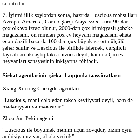
sübutudur.
7. İyirmi illik səylərdən sonra, hazırda Luscious məhsulları
Avropa, Amerika, Cənub-Şərqi Asiya və s. kimi 90-dan
çox ölkəyə ixrac olunur, 2000-dən çox irimiqyaslı şəbəkə
mağazasını, on mindən çox ev heyvanı mağazasını əhatə
edən daxili bazarda 100-dən çox böyük və orta ölçülü
şəhər satılır və Luscious ilə birlikdə işləmək, qarşılıqlı
faydalı əməkdaşlıq təkcə biznes deyil, həm də Çin ev
heyvanları sənayesinin inkişafına töhfədir.
Şirkət agentlərinin şirkət haqqında təəssüratları:
Xiang Xudong Chengdu agentləri
"Luscious, məni cəlb edən təkcə keyfiyyəti deyil, həm də
mədəniyyəti və mənasıdır."
Zhou Jun Pekin agenti
“Luscious ilə böyümək mənim üçün zövqdür, bizim eyni
ambisiyamız var, əl-ələ veririk”