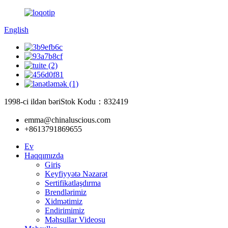
English
1998-ci ildən bəri
Stok Kodu：832419
emma@chinaluscious.com
+8613791869655
Ev
Haqqımızda
Giriş
Keyfiyyətə Nəzarət
Sertifikatlaşdırma
Brendlərimiz
Xidmətimiz
Endirimimiz
Məhsullar Videosu