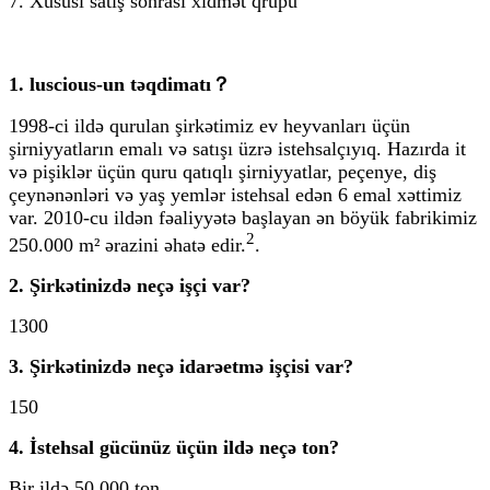
7. Xüsusi satış sonrası xidmət qrupu
1. luscious-un təqdimatı？
1998-ci ildə qurulan şirkətimiz ev heyvanları üçün
şirniyyatların emalı və satışı üzrə istehsalçıyıq. Hazırda it
və pişiklər üçün quru qatıqlı şirniyyatlar, peçenye, diş
çeynənənləri və yaş yemlər istehsal edən 6 emal xəttimiz
var. 2010-cu ildən fəaliyyətə başlayan ən böyük fabrikimiz
2
250.000 m² ərazini əhatə edir.
.
2. Şirkətinizdə neçə işçi var?
1300
3. Şirkətinizdə neçə idarəetmə işçisi var?
150
4. İstehsal gücünüz üçün ildə neçə ton?
Bir ildə 50.000 ton