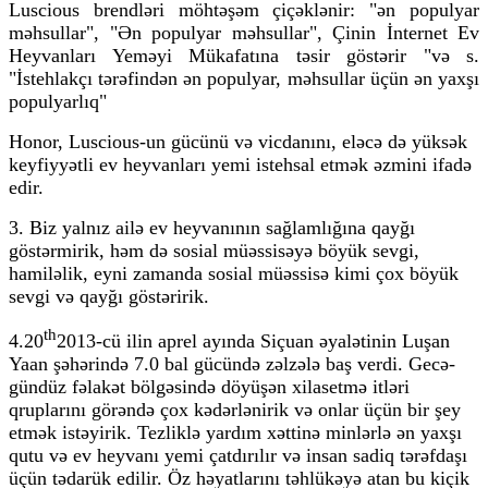
Luscious brendləri möhtəşəm çiçəklənir: "ən populyar
məhsullar", "Ən populyar məhsullar", Çinin İnternet Ev
Heyvanları Yeməyi Mükafatına təsir göstərir "və s.
"İstehlakçı tərəfindən ən populyar, məhsullar üçün ən yaxşı
populyarlıq"
Honor, Luscious-un gücünü və vicdanını, eləcə də yüksək
keyfiyyətli ev heyvanları yemi istehsal etmək əzmini ifadə
edir.
3. Biz yalnız ailə ev heyvanının sağlamlığına qayğı
göstərmirik, həm də sosial müəssisəyə böyük sevgi,
hamiləlik, eyni zamanda sosial müəssisə kimi çox böyük
sevgi və qayğı göstəririk.
th
4.20
2013-cü ilin aprel ayında Siçuan əyalətinin Luşan
Yaan şəhərində 7.0 bal gücündə zəlzələ baş verdi. Gecə-
gündüz fəlakət bölgəsində döyüşən xilasetmə itləri
qruplarını görəndə çox kədərlənirik və onlar üçün bir şey
etmək istəyirik. Tezliklə yardım xəttinə minlərlə ən yaxşı
qutu və ev heyvanı yemi çatdırılır və insan sadiq tərəfdaşı
üçün tədarük edilir. Öz həyatlarını təhlükəyə atan bu kiçik