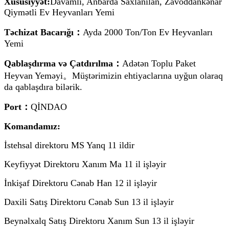
Xüsusiyyət:
Davamlı, Anbarda Saxlanılan, Zavoddankənar
Qiymətli Ev Heyvanları Yemi
Təchizat Bacarığı：
Ayda 2000 Ton/Ton Ev Heyvanları
Yemi
Qablaşdırma və Çatdırılma：
Adətən Toplu Paket
Heyvan Yeməyi。Müştərimizin ehtiyaclarına uyğun olaraq
da qablaşdıra bilərik.
Port：
QİNDAO
Komandamız:
İstehsal direktoru MS Yanq 11 ildir
Keyfiyyət Direktoru Xanım Ma 11 il işləyir
İnkişaf Direktoru Cənab Han 12 il işləyir
Daxili Satış Direktoru Cənab Sun 13 il işləyir
Beynəlxalq Satış Direktoru Xanım Sun 13 il işləyir