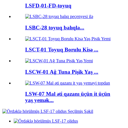
LSFD-01-FD-toyuq
LSBC-28 toyuq balıqla...
LSCT-01 Toyuq Borulu Kisə ...
LSCW-01 Ağ Tuna Pişik Yaş ...
LSW-07 Mal əti qazanı üçün it üçün
yaş yemək...