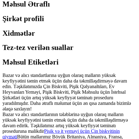
Məhsul Ətraflı
Şirkət profili
Xidmətlər
Tez-tez verilən suallar
Məhsul Etiketləri
Bazar və alıcı standartlarına uyğun olaraq malların yüksək
keyfiyyətini təmin etmək üçün daha da təkmilləşdirməyə davam
edin. Təşkilatımızda Çin Biskviti, Pişik Qəlyanaltıları, Ev
Heyvanları Yeməyi, Pişik Biskviti, Pişik Məhsulu üçün İstehsal
Şirkətləri üçün artıq yüksək keyfiyyət təminatı proseduru
yaradılmışdır. Daha ətraflı məlumat üçün ən qısa zamanda bizimlə
əlaqə saxlayın!
Bazar və alıcı standartlarının tələblərinə uyğun olaraq malların
yüksək keyfiyyətini təmin etmək üçün daha da təkmilləşdirməyə
davam edirik. Təşkilatımız artıq yüksək keyfiyyət təminatı
proseduruna malikdir
Pişik və it yeməyi üçün Çin biskvitinin
qiyməti
Bütün mallarımız Böyük Britaniya, Almaniya, Fransa,