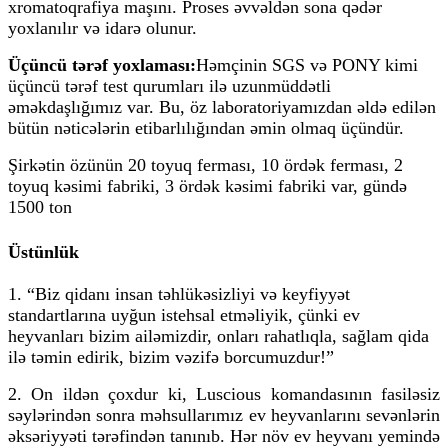
xromatoqrafiya maşını. Proses əvvəldən sona qədər
yoxlanılır və idarə olunur.
Üçüncü tərəf yoxlaması:
Həmçinin SGS və PONY kimi
üçüncü tərəf test qurumları ilə uzunmüddətli
əməkdaşlığımız var. Bu, öz laboratoriyamızdan əldə edilən
bütün nəticələrin etibarlılığından əmin olmaq üçündür.
Şirkətin özünün 20 toyuq ferması, 10 ördək ferması, 2
toyuq kəsimi fabriki, 3 ördək kəsimi fabriki var, gündə
1500 ton
Üstünlük
1. “Biz qidanı insan təhlükəsizliyi və keyfiyyət
standartlarına uyğun istehsal etməliyik, çünki ev
heyvanları bizim ailəmizdir, onları rahatlıqla, sağlam qida
ilə təmin edirik, bizim vəzifə borcumuzdur!”
2. On ildən çoxdur ki, Luscious komandasının fasiləsiz
səylərindən sonra məhsullarımız ev heyvanlarını sevənlərin
əksəriyyəti tərəfindən tanınıb. Hər növ ev heyvanı yemində