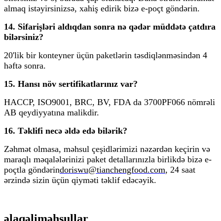
almaq istəyirsinizsə, xahiş edirik bizə e-poçt göndərin.
14. Sifarişləri aldıqdan sonra nə qədər müddətə çatdıra
bilərsiniz?
20'lik bir konteyner üçün paketlərin təsdiqlənməsindən 4
həftə sonra.
15. Hansı növ sertifikatlarınız var?
HACCP, ISO9001, BRC, BV, FDA da 3700PF066 nömrəli
AB qeydiyyatına malikdir.
16. Təklifi necə əldə edə bilərik?
Zəhmət olmasa, məhsul çeşidlərimizi nəzərdən keçirin və
maraqlı məqalələrinizi paket detallarınızla birlikdə bizə e-
poçtla göndərin
doriswu@tianchengfood.com
, 24 saat
ərzində sizin üçün qiyməti təklif edəcəyik.
əlaqəli
məhsullar