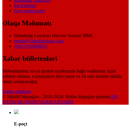
Məhsullar Bələdçisi
İsti Etiketlər
Sayt xəritəsi.xml
Əlaqə Məlumatı
Shandong Luscious Heyvan Yeməyi MMC
emma@chinaluscious.com
+8613791869655
Xəbər bülletenləri
Məhsullarımız və ya qiymət siyahımızla bağlı suallarınız üçün
zəhmət olmasa, e-poçtunuzu bizə yazın və 24 saat ərzində sizinlə
əlaqə saxlayacağıq.
Sorğu göndərin
© Müəllif hüquqları - 2010-2026: Bütün hüquqlar qorunur.
ƏN
YAXŞI BLOQ
ƏN YAXŞI AXTARIŞ
E-poçt