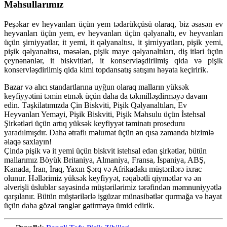
Məhsullarımız
Peşəkar ev heyvanları üçün yem tədarükçüsü olaraq, biz əsasən ev
heyvanları üçün yem, ev heyvanları üçün qəlyanaltı, ev heyvanları
üçün şirniyyatlar, it yemi, it qəlyanaltısı, it şirniyyatları, pişik yemi,
pişik qəlyanaltısı, məsələn, pişik maye qəlyanaltıları, diş itləri üçün
çeynənənlər, it biskvitləri, it konservləşdirilmiş qida və pişik
konservləşdirilmiş qida kimi topdansatış satışını həyata keçiririk.
Bazar və alıcı standartlarına uyğun olaraq malların yüksək
keyfiyyətini təmin etmək üçün daha da təkmilləşdirməyə davam
edin. Təşkilatımızda Çin Biskviti, Pişik Qəlyanaltıları, Ev
Heyvanları Yeməyi, Pişik Biskviti, Pişik Məhsulu üçün İstehsal
Şirkətləri üçün artıq yüksək keyfiyyət təminatı proseduru
yaradılmışdır. Daha ətraflı məlumat üçün ən qısa zamanda bizimlə
əlaqə saxlayın!
Çində pişik və it yemi üçün biskvit istehsal edən şirkətlər, bütün
mallarımız Böyük Britaniya, Almaniya, Fransa, İspaniya, ABŞ,
Kanada, İran, İraq, Yaxın Şərq və Afrikadakı müştərilərə ixrac
olunur. Həllərimiz yüksək keyfiyyət, rəqabətli qiymətlər və ən
əlverişli üslublar sayəsində müştərilərimiz tərəfindən məmnuniyyətlə
qarşılanır. Bütün müştərilərlə işgüzar münasibətlər qurmağa və həyat
üçün daha gözəl rənglər gətirməyə ümid edirik.