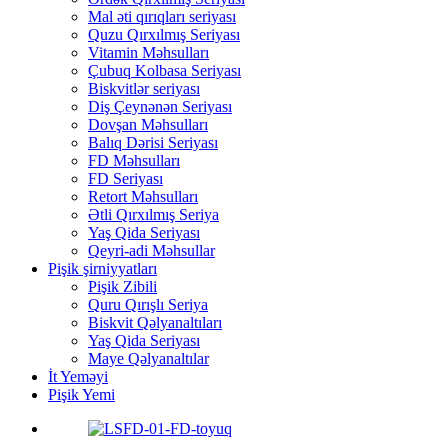
Mal əti qırıqları seriyası
Quzu Qırxılmış Seriyası
Vitamin Məhsulları
Çubuq Kolbasa Seriyası
Biskvitlər seriyası
Diş Çeynənən Seriyası
Dovşan Məhsulları
Balıq Dərisi Seriyası
FD Məhsulları
FD Seriyası
Retort Məhsulları
Ətli Qırxılmış Seriya
Yaş Qida Seriyası
Qeyri-adi Məhsullar
Pişik şirniyyatları
Pişik Zibili
Quru Qırışlı Seriya
Biskvit Qəlyanaltıları
Yaş Qida Seriyası
Maye Qəlyanaltılar
İt Yeməyi
Pişik Yemi