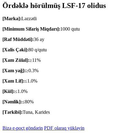
Ördəklə hörülmüş LSF-17 olidus
[Marka]:
Ləzzətli
[Minimum Sifariş Miqdarı]:
1000 qutu
[Raf Müddəti]:
36 ay
[Xalis Çəki]:
80 q/qutu
[Xam Zülal]:
≥11%
[Xam yağ]:
≥0.3%
[Xam Lif]:
≤1.0%
[Kül]:
≤1.0%
[Nəmlik]:
≤80%
[Tərkibi]:
Tuna, Karides
Bizə e-poçt göndərin
PDF olaraq yükləyin