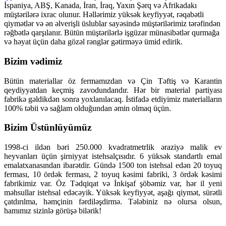
İspaniya, ABŞ, Kanada, İran, İraq, Yaxın Şərq və Afrikadakı
müştərilərə ixrac olunur. Həllərimiz yüksək keyfiyyət, rəqabətli
qiymətlər və ən əlverişli üslublar sayəsində müştərilərimiz tərəfindən
rəğbətlə qarşılanır. Bütün müştərilərlə işgüzar münasibətlər qurmağa
və həyat üçün daha gözəl rənglər gətirməyə ümid edirik.
Bizim vədimiz
Bütün materiallar öz fermamızdan və Çin Təftiş və Karantin
qeydiyyatdan keçmiş zavodundandır. Hər bir material partiyası
fabrikə gəldikdən sonra yoxlanılacaq. İstifadə etdiyimiz materialların
100% təbii və sağlam olduğundan əmin olmaq üçün.
Bizim Üstünlüyümüz
1998-ci ildən bəri 250.000 kvadratmetrlik əraziyə malik ev
heyvanları üçün şirniyyat istehsalçısıdır. 6 yüksək standartlı emal
emalatxanasından ibarətdir. Gündə 1500 ton istehsal edən 20 toyuq
ferması, 10 ördək ferması, 2 toyuq kəsimi fabriki, 3 ördək kəsimi
fabrikimiz var. Öz Tədqiqat və İnkişaf şöbəmiz var, hər il yeni
məhsullar istehsal edəcəyik. Yüksək keyfiyyət, aşağı qiymət, sürətli
çatdırılma, həmçinin fərdiləşdirmə. Tələbiniz nə olursa olsun,
hamımız sizinlə görüşə bilərik!