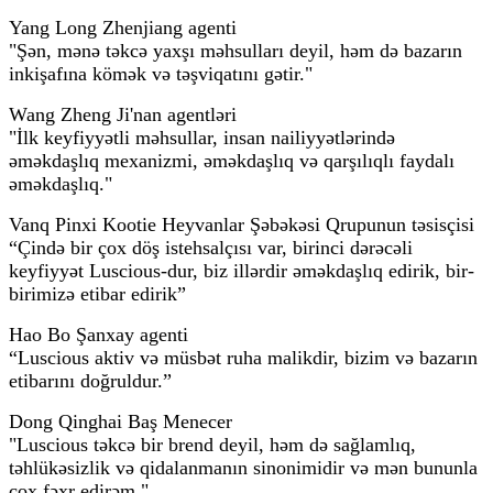
Yang Long Zhenjiang agenti
"Şən, mənə təkcə yaxşı məhsulları deyil, həm də bazarın
inkişafına kömək və təşviqatını gətir."
Wang Zheng Ji'nan agentləri
"İlk keyfiyyətli məhsullar, insan nailiyyətlərində
əməkdaşlıq mexanizmi, əməkdaşlıq və qarşılıqlı faydalı
əməkdaşlıq."
Vanq Pinxi Kootie Heyvanlar Şəbəkəsi Qrupunun təsisçisi
“Çində bir çox döş istehsalçısı var, birinci dərəcəli
keyfiyyət Luscious-dur, biz illərdir əməkdaşlıq edirik, bir-
birimizə etibar edirik”
Hao Bo Şanxay agenti
“Luscious aktiv və müsbət ruha malikdir, bizim və bazarın
etibarını doğruldur.”
Dong Qinghai Baş Menecer
"Luscious təkcə bir brend deyil, həm də sağlamlıq,
təhlükəsizlik və qidalanmanın sinonimidir və mən bununla
çox fəxr edirəm."