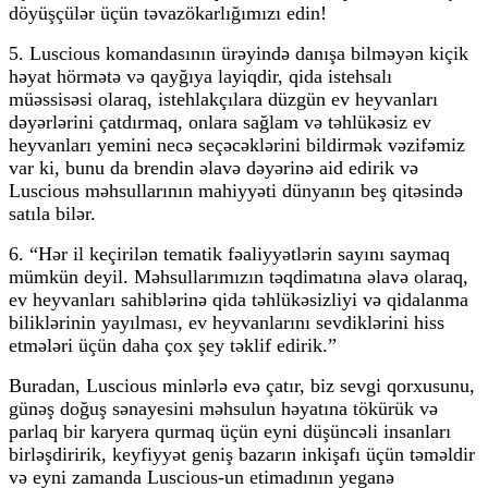
döyüşçülər üçün təvazökarlığımızı edin!
5. Luscious komandasının ürəyində danışa bilməyən kiçik
həyat hörmətə və qayğıya layiqdir, qida istehsalı
müəssisəsi olaraq, istehlakçılara düzgün ev heyvanları
dəyərlərini çatdırmaq, onlara sağlam və təhlükəsiz ev
heyvanları yemini necə seçəcəklərini bildirmək vəzifəmiz
var ki, bunu da brendin əlavə dəyərinə aid edirik və
Luscious məhsullarının mahiyyəti dünyanın beş qitəsində
satıla bilər.
6. “Hər il keçirilən tematik fəaliyyətlərin sayını saymaq
mümkün deyil. Məhsullarımızın təqdimatına əlavə olaraq,
ev heyvanları sahiblərinə qida təhlükəsizliyi və qidalanma
biliklərinin yayılması, ev heyvanlarını sevdiklərini hiss
etmələri üçün daha çox şey təklif edirik.”
Buradan, Luscious minlərlə evə çatır, biz sevgi qorxusunu,
günəş doğuş sənayesini məhsulun həyatına tökürük və
parlaq bir karyera qurmaq üçün eyni düşüncəli insanları
birləşdiririk, keyfiyyət geniş bazarın inkişafı üçün təməldir
və eyni zamanda Luscious-un etimadının yeganə