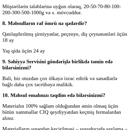
Müştərilərin tələblərinə uyğun olaraq, 20-50-70-80-100-
200-300-500-1000g və s. mövcuddur.
8. Məhsulların raf ömrü nə qədərdir?
Qatılaşdırılmış şirniyyatlar, peçenye, diş çeynənənləri üçün
18 ay
Yaş qida üçün 24 ay
9. Səhiyyə Servisini göndərişlə birlikdə təmin edə
bilərsinizmi?
Bəli, biz otuzdan çox ölkəyə ixrac edirik və sənədlərlə
bağlı daha çox təcrübəyə malikik.
10. Məhsul emalınızı təqdim edə bilərsinizmi?
Materialın 100% sağlam olduğundan əmin olmaq üçün
bütün xammallar CIQ qeydiyyatdan keçmiş fermalardan
alınır.
Materialların sınaqdan keçirilməsi – soyuducuda saxlama –