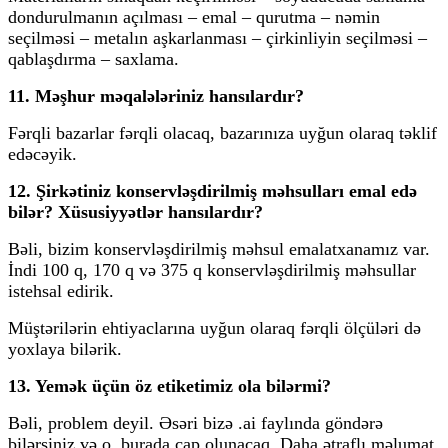
dondurulmanın açılması – emal – qurutma – nəmin
seçilməsi – metalın aşkarlanması – çirkinliyin seçilməsi –
qablaşdırma – saxlama.
11. Məşhur məqalələriniz hansılardır?
Fərqli bazarlar fərqli olacaq, bazarınıza uyğun olaraq təklif
edəcəyik.
12. Şirkətiniz konservləşdirilmiş məhsulları emal edə
bilər? Xüsusiyyətlər hansılardır?
Bəli, bizim konservləşdirilmiş məhsul emalatxanamız var.
İndi 100 q, 170 q və 375 q konservləşdirilmiş məhsullar
istehsal edirik.
Müştərilərin ehtiyaclarına uyğun olaraq fərqli ölçüləri də
yoxlaya bilərik.
13. Yemək üçün öz etiketimiz ola bilərmi?
Bəli, problem deyil. Əsəri bizə .ai faylında göndərə
bilərsiniz və o, burada çap olunacaq. Daha ətraflı məlumat