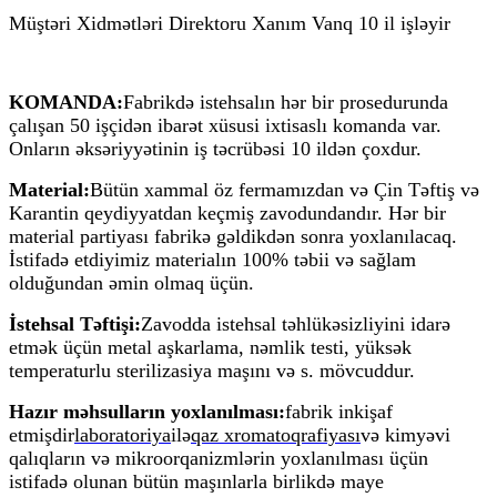
Müştəri Xidmətləri Direktoru Xanım Vanq 10 il işləyir
KOMANDA:
Fabrikdə istehsalın hər bir prosedurunda
çalışan 50 işçidən ibarət xüsusi ixtisaslı komanda var.
Onların əksəriyyətinin iş təcrübəsi 10 ildən çoxdur.
Material:
Bütün xammal öz fermamızdan və Çin Təftiş və
Karantin qeydiyyatdan keçmiş zavodundandır. Hər bir
material partiyası fabrikə gəldikdən sonra yoxlanılacaq.
İstifadə etdiyimiz materialın 100% təbii və sağlam
olduğundan əmin olmaq üçün.
İstehsal Təftişi:
Zavodda istehsal təhlükəsizliyini idarə
etmək üçün metal aşkarlama, nəmlik testi, yüksək
temperaturlu sterilizasiya maşını və s. mövcuddur.
Hazır məhsulların yoxlanılması:
fabrik inkişaf
etmişdir
laboratoriya
ilə
qaz xromatoqrafiyası
və kimyəvi
qalıqların və mikroorqanizmlərin yoxlanılması üçün
istifadə olunan bütün maşınlarla birlikdə maye