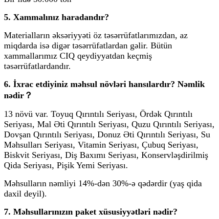
5. Xammalınız haradandır?
Materialların əksəriyyəti öz təsərrüfatlarımızdan, az
miqdarda isə digər təsərrüfatlardan gəlir. Bütün
xammallarımız CIQ qeydiyyatdan keçmiş
təsərrüfatlardandır.
6. İxrac etdiyiniz məhsul növləri hansılardır? Nəmlik
nədir？
13 növü var. Toyuq Qırıntılı Seriyası, Ördək Qırıntılı
Seriyası, Mal Əti Qırıntılı Seriyası, Quzu Qırıntılı Seriyası,
Dovşan Qırıntılı Seriyası, Donuz Əti Qırıntılı Seriyası, Su
Məhsulları Seriyası, Vitamin Seriyası, Çubuq Seriyası,
Biskvit Seriyası, Diş Baxımı Seriyası, Konservləşdirilmiş
Qida Seriyası, Pişik Yemi Seriyası.
Məhsulların nəmliyi 14%-dən 30%-ə qədərdir (yaş qida
daxil deyil).
7. Məhsullarınızın paket xüsusiyyətləri nədir?